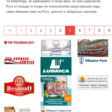
Тя коментира, че кампанията се води вяло, но има задкулисие.
Русе се нуждае от втори по-технологичен индустриален парк,
смята бившият кмет на Русе, депутат и общински съветник
<<
<
1
2
3
4
5
6
7
8
9