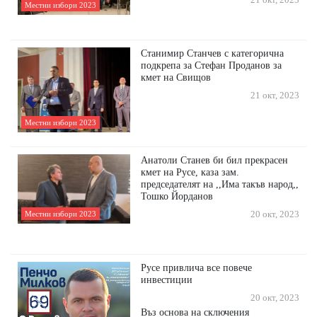
21 окт, 2023
Местни избори 2023
Станимир Станчев с категорична
подкрепа за Стефан Проданов за
кмет на Свищов
21 окт, 2023
Местни избори 2023
Анатоли Станев би бил прекрасен
кмет на Русе, каза зам.
председателят на ,,Има такъв народ,,
Тошко Йорданов
Местни избори 2023
20 окт, 2023
Русе привлича все повече
инвестиции
20 окт, 2023
Въз основа на сключения