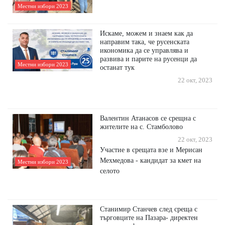
Местни избори 2023
Искаме, можем и знаем как да
направим така, че русенската
икономика да се управлява и
развива и парите на русенци да
Местни избори 2023
останат тук
22 окт, 2023
Валентин Атанасов се срещна с
жителите на с. Стамболово
22 окт, 2023
Участие в срещата взе и Мерисан
Мехмедова - кандидат за кмет на
Местни избори 2023
селото
Станимир Станчев след среща с
търговците на Пазара- директен