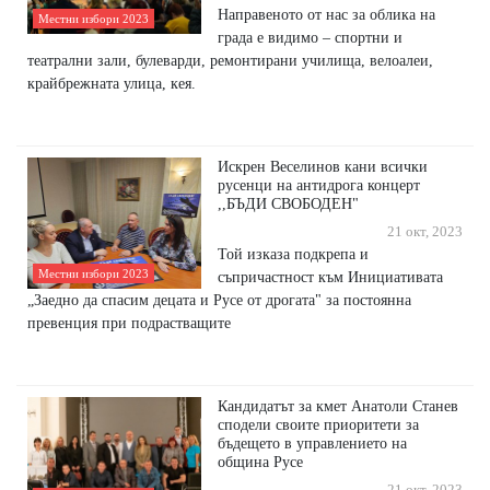
Направеното от нас за облика на
Местни избори 2023
града е видимо – спортни и
театрални зали, булеварди, ремонтирани училища, велоалеи,
крайбрежната улица, кея.
Искрен Веселинов кани всички
русенци на антидрога концерт
,,БЪДИ СВОБОДЕН"
21 окт, 2023
Той изказа подкрепа и
Местни избори 2023
съпричастност към Инициативата
„Заедно да спасим децата и Русе от дрогата" за постоянна
превенция при подрастващите
Кандидатът за кмет Анатоли Станев
сподели своите приоритети за
бъдещето в управлението на
община Русе