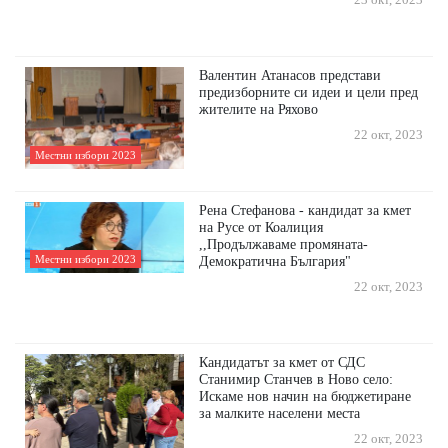
23 окт, 2023
Валентин Атанасов представи
предизборните си идеи и цели пред
жителите на Ряхово
22 окт, 2023
Местни избори 2023
Рена Стефанова - кандидат за кмет
на Русе от Коалиция
,,Продължаваме промяната-
Местни избори 2023
Демократична България"
22 окт, 2023
Кандидатът за кмет от СДС
Станимир Станчев в Ново село:
Искаме нов начин на бюджетиране
за малките населени места
22 окт, 2023