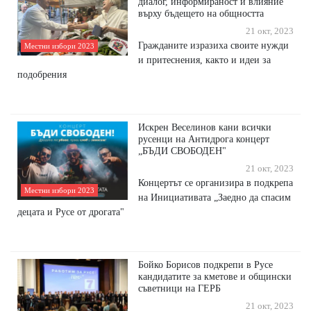
диалог, информираност и влияние
върху бъдещето на общността
21 окт, 2023
Гражданите изразиха своите нужди
Местни избори 2023
и притеснения, както и идеи за
подобрения
Искрен Веселинов кани всички
русенци на Антидрога концерт
„БЪДИ СВОБОДЕН"
21 окт, 2023
Концертът се организира в подкрепа
Местни избори 2023
на Инициативата „Заедно да спасим
децата и Русе от дрогата"
Бойко Борисов подкрепи в Русе
кандидатите за кметове и общински
съветници на ГЕРБ
21 окт, 2023