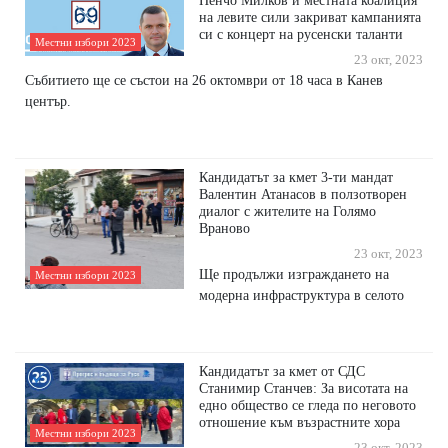
Пенчо Милков и местната коалиция
на левите сили закриват кампанията
си с концерт на русенски таланти
Местни избори 2023
23 окт, 2023
Събитието ще се състои на 26 октомври от 18 часа в Канев
център.
Кандидатът за кмет 3-ти мандат
Валентин Атанасов в ползотворен
диалог с жителите на Голямо
Враново
23 окт, 2023
Ще продължи изграждането на
Местни избори 2023
модерна инфраструктура в селото
Кандидатът за кмет от СДС
Станимир Станчев: За висотата на
едно общество се гледа по неговото
отношение към възрастните хора
Местни избори 2023