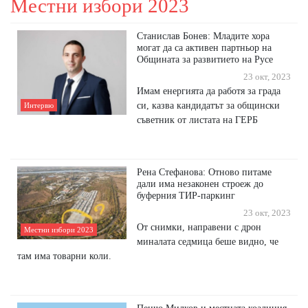
Местни избори 2023
Станислав Бонев: Младите хора
могат да са активен партньор на
Общината за развитието на Русе
23 окт, 2023
Имам енергията да работя за града
си, казва кандидатът за общински
Интервю
съветник от листата на ГЕРБ
Рена Стефанова: Отново питаме
дали има незаконен строеж до
буферния ТИР-паркинг
23 окт, 2023
От снимки, направени с дрон
Местни избори 2023
миналата седмица беше видно, че
там има товарни коли.