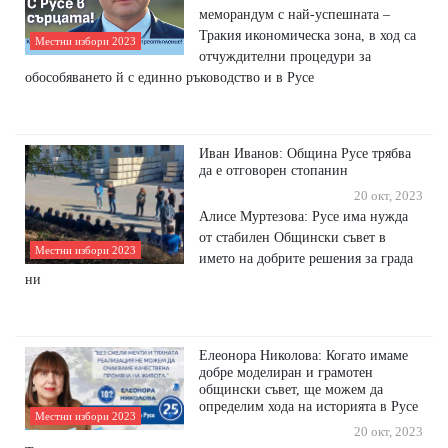
меморандум с най-успешната –
Тракия икономическа зона, в ход са
Местни избори 2023
отчуждителни процедури за
обособяването й с единно ръководство и в Русе
Иван Иванов: Община Русе трябва
да е отговорен стопанин
20 окт, 2023
Алисе Муртезова: Русе има нужда
от стабилен Общински съвет в
Местни избори 2023
името на добрите решения за града
ни
Елеонора Николова: Когато имаме
добре моделиран и грамотен
общински съвет, ще можем да
определим хода на историята в Русе
Местни избори 2023
20 окт, 2023