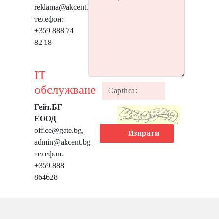
reklama@akcent.bg
телeфон:
+359 888 74
82 18
IT
обслужване
Гейт.БГ
ЕООД
office@gate.bg,
Изпрати
admin@akcent.bg
телeфон:
+359 888
864628