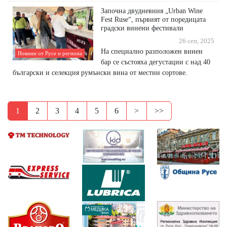
Започна двудневния „Urban Wine
Fest Ruse“, първият от поредицата
градски винени фестивали
26 сеп, 2025
На специално разположен винен
Новини от Русе и региона
бар се състояха дегустации с над 40
български и селекция румънски вина от местни сортове.
1
2
3
4
5
6
>
>>