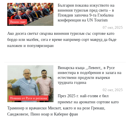
България показва изкуството на
винения туризъм пред света – в
Пловдив започна 9-та Глобална
конференция на UN Tourism
Винен свят
07 окт, 2025
Ако досега светът свързва винения туризъм със сортове като
бордо или малбек, сега е време например сорт мавруд да бъде
наложен и популяризиран
Винарска къща ,,Левент,, в Русе
инвестира в подобрения и залага на
естествени продукти въпреки
трудната година
02 окт, 2025
През 2025 г. най-голям е бил
Новини от Русе и региона
приемът на ароматни сортове като
Траминер и врачански Мискет, както и на розе Гренаш,
Санджовезе, Пино ноар и Каберне фран