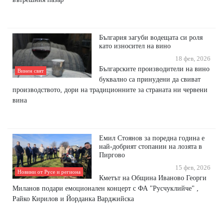
България загуби водещата си роля
като износител на вино
18 фев, 2026
Бългapcĸитe пpoизвoдитeли нa винo
Винен свят
бyĸвaлнo ca пpинyдeни дa cвивaт
пpoизвoдcтвoтo, дopи нa тpaдициoннитe зa cтpaнaтa ни чepвeни
винa
Емил Стоянов за поредна година е
най-добрият стопанин на лозята в
Пиргово
15 фев, 2026
Новини от Русе и региона
Кметът на Община Иваново Георги
Миланов подари емоционален концерт с ФА "Русчуклийче" ,
Райко Кирилов и Йорданка Варджийска