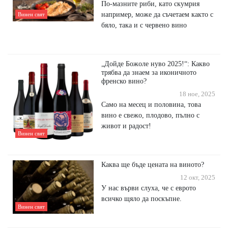
По-мазните риби, като скумрия
например, може да съчетаем както с
Винен свят
бяло, така и с червено вино
„Дойде Божоле нуво 2025!“: Какво
трябва да знаем за иконичното
френско вино?
18 ное, 2025
Само на месец и половина, това
вино е свежо, плодово, пълно с
живот и радост!
Винен свят
Каква ще бъде цената на виното?
12 окт, 2025
У нас върви слуха, че с еврото
всичко щяло да поскъпне.
Винен свят