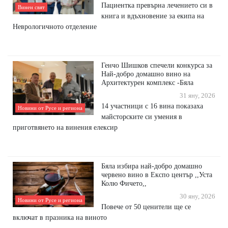
Пациентка превърна лечението си в
Винен свят
книга и вдъхновение за екипа на
Неврологичното отделение
Генчо Шишков спечели конкурса за
Най-добро домашно вино на
Архитектурен комплекс -Бяла
31 яну, 2026
14 участници с 16 вина показаха
Новини от Русе и региона
майсторските си умения в
приготвянето на винения елексир
Бяла избира най-добро домашно
червено вино в Експо център ,,Уста
Колю Фичето,,
30 яну, 2026
Новини от Русе и региона
Повече от 50 ценители ще се
включат в празника на виното