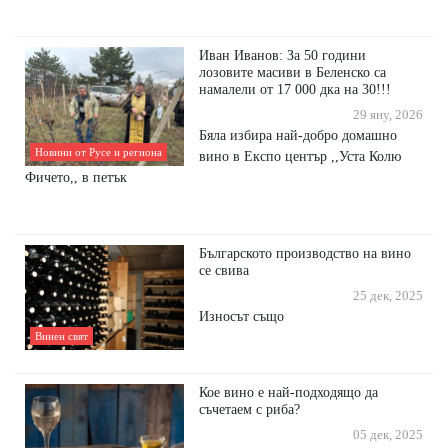
Иван Иванов: За 50 години
лозовите масиви в Беленско са
намалели от 17 000 дка на 30!!!
29 яну, 2026
Бяла избира най-добро домашно
Новини от Русе и региона
вино в Експо център ,,Уста Колю
Фичето,, в петък
Българското производство на вино
се свива
25 дек, 2025
Износът също
Винен свят
Кое вино е най-подходящо да
съчетаем с риба?
05 дек, 2025