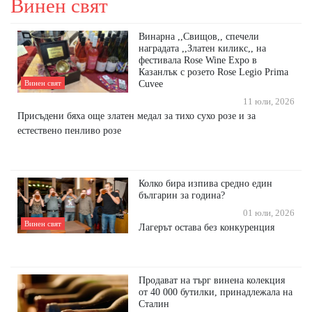
Винен свят
Винарна ,,Свищов,, спечели
наградата ,,Златен киликс,, на
фестивала Rose Wine Expo в
Казанлък с розето Rose Legio Prima
Cuvee
Винен свят
11 юли, 2026
Присъдени бяха още златен медал за тихо сухо розе и за
естествено пенливо розе
Колко бира изпива средно един
българин за година?
01 юли, 2026
Винен свят
Лагерът остава без конкуренция
Продават на търг винена колекция
от 40 000 бутилки, принадлежала на
Сталин