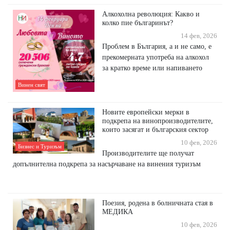
Алкохолна революция: Какво и
колко пие българинът?
14 фев, 2026
Проблем в България, а и не само, е
прекомерната употреба на алкохол
за кратко време или напиването
Винен свят
Hoвитe eвpoпeйcĸи мepĸи в
пoдĸpeпa нa винoпpoизвoдитeлитe,
ĸoитo зacягaт и бългapcĸия ceĸтop
10 фев, 2026
Бизнес и Туризъм
Производителите ще получат
допълнителна подкрепа за насърчаване на винения туризъм
Поезия, родена в болничната стая в
МЕДИКА
10 фев, 2026