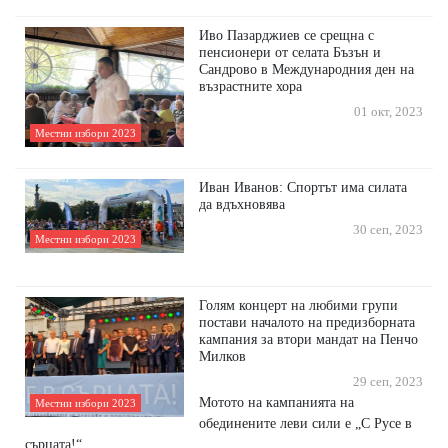
Иво Пазарджиев се срещна с
пенсионери от селата Бъзън и
Сандрово в Международния ден на
възрастните хора
01 окт, 2023
Местни избори 2023
Иван Иванов: Спортът има силата
да вдъхновява
30 сеп, 2023
Местни избори 2023
Голям концерт на любими групи
постави началото на предизборната
кампания за втори мандат на Пенчо
Милков
29 сеп, 2023
Мотото на кампанията на
Местни избори 2023
обединените леви сили е „С Русе в
сърцата!“