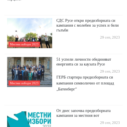
СДС Русе откри предизборната си
кампания с молебен за успех и бели
гълъби
29 сеп, 2023
Местни избори 2023
51 успели личности обединяват
енергията си за каузата Русе
29 сеп, 2023
ГЕРБ стартира предизборната си
кампания символично от площад
Местни избори 2023
„Батенберг“
От днес започва предизборната
кампания за местния вот
29 сеп, 2023