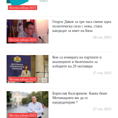
Местни избори 2023
Георги Дяков за три часа смени една
политическа сила с нова, стана
кандидат за кмет на Бяла
28 сеп, 2023
Местни избори 2023
Кои са номерата на партиите и
коалициите в бюлетината за
изборите на 29 октомври
27 сеп, 2023
Местни избори 2023
Борислав Българинов: Каква беше
Мотивацията ми да се
кандидатирам:?
27 сеп, 2023
Местни избори 2023