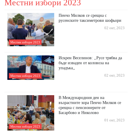
Местни избори 2023
Пенчо Милков се срещна с
русенските таксиметрови шофьори
02 окт, 2023
Местни избори 2023
Искрен Веселинов: ,,Русе трябва да
бъде изваден от коловоза на
упадъка,,
02 окт, 2023
Местни избори 2023
В Международния ден на
възрастните хора Пенчо Милков се
срещна с пенсионерите от
Басарбово и Николово
01 окт, 2023
Местни избори 2023