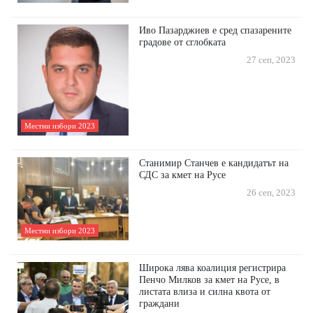
Иво Пазарджиев е сред спазарените
градове от сглобката
27 сеп, 2023
Местни избори 2023
Станимир Станчев е кандидатът на
СДС за кмет на Русе
26 сеп, 2023
Местни избори 2023
Широка лява коалиция регистрира
Пенчо Милков за кмет на Русе, в
листата влиза и силна квота от
граждани