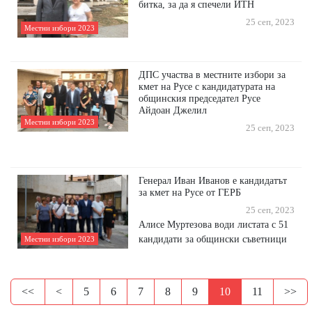
битка, за да я спечели ИТН
25 сеп, 2023
Местни избори 2023
ДПС участва в местните избори за
кмет на Русе с кандидатурата на
общинския председател Русе
Айдоан Джелил
Местни избори 2023
25 сеп, 2023
Генерал Иван Иванов е кандидатът
за кмет на Русе от ГЕРБ
25 сеп, 2023
Алисе Муртезова води листата с 51
кандидати за общински съветници
Местни избори 2023
<<
<
5
6
7
8
9
10
11
>>