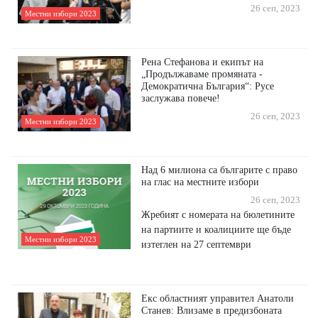
26 сеп, 2023
Местни избори 2023
Рена Стефанова и екипът на
„Продължаваме промяната -
Демократична България“: Русе
заслужава повече!
26 сеп, 2023
Местни избори 2023
Над 6 милиона са българите с право
на глас на местните избори
26 сеп, 2023
Жребият с номерата на бюлетините
на партиите и коалициите ще бъде
Местни избори 2023
изтеглен на 27 септември
Екс областният управител Анатоли
Станев: Влизаме в предизбоната