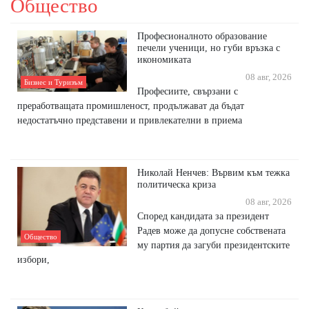
Общество
Професионалното образование
печели ученици, но губи връзка с
икономиката
08 авг, 2026
Бизнес и Туризъм
Професиите, свързани с
преработващата промишленост, продължават да бъдат
недостатъчно представени и привлекателни в приема
Николай Ненчев: Вървим към тежка
политическа криза
08 авг, 2026
Според кандидата за президент
Радев може да допусне собствената
Общество
му партия да загуби президентските
избори,