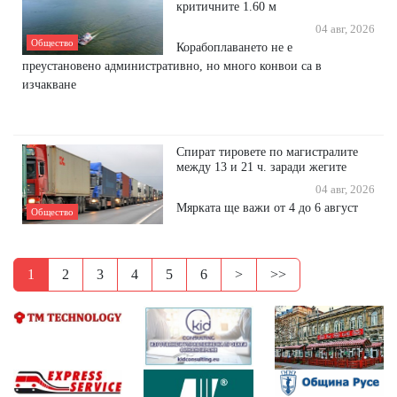
критичните 1.60 м
04 авг, 2026
Общество
Корабоплаването не е
преустановено административно, но много конвои са в
изчакване
Спират тировете по магистралите
между 13 и 21 ч. заради жегите
04 авг, 2026
Мярката ще важи от 4 до 6 август
Общество
1
2
3
4
5
6
>
>>