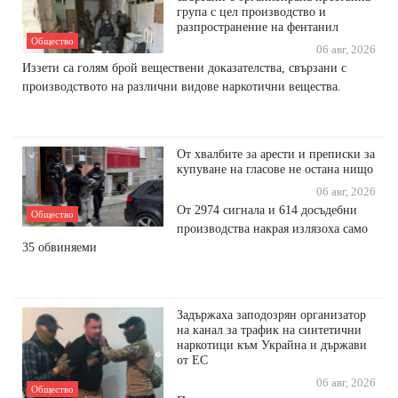
група с цел производство и
разпространение на фентанил
Общество
06 авг, 2026
Иззети са голям брой веществени доказателства, свързани с
производството на различни видове наркотични вещества.
От хвалбите за арести и преписки за
купуване на гласове не остана нищо
06 авг, 2026
От 2974 сигнала и 614 досъдебни
Общество
производства накрая излязоха само
35 обвиняеми
Задържаха заподозрян организатор
на канал за трафик на синтетични
наркотици към Украйна и държави
от ЕС
06 авг, 2026
Общество