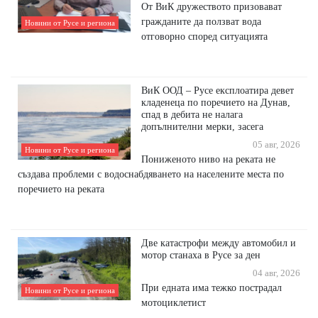
От ВиК дружеството призовават
гражданите да ползват вода
Новини от Русе и региона
отговорно според ситуацията
ВиК ООД – Русе експлоатира девет
кладенеца по поречието на Дунав,
спад в дебита не налага
допълнителни мерки, засега
05 авг, 2026
Новини от Русе и региона
Пониженото ниво на реката не
създава проблеми с водоснабдяването на населените места по
поречието на реката
Две катастрофи между автомобил и
мотор станаха в Русе за ден
04 авг, 2026
При едната има тежко пострадал
Новини от Русе и региона
мотоциклетист