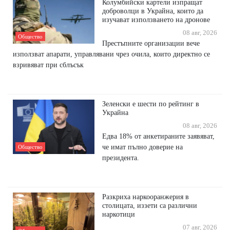
Колумбийски картели изпращат
доброволци в Украйна, които да
изучават използването на дронове
08 авг, 2026
Общество
Престъпните организации вече
използват апарати, управлявани чрез очила, които директно се
взривяват при сблъсък
Зеленски е шести по рейтинг в
Украйна
08 авг, 2026
Едва 18% от анкетираните заявяват,
че имат пълно доверие на
Общество
президента.
Разкриха наркооранжерия в
столицата, иззети са различни
наркотици
07 авг, 2026