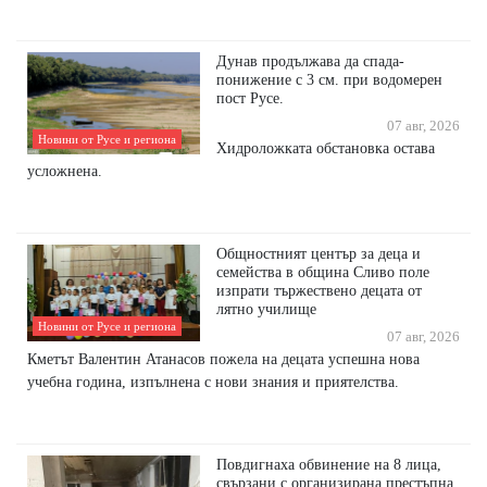
Дунав продължава да спада-
понижение с 3 см. при водомерен
пост Русе.
07 авг, 2026
Новини от Русе и региона
Хидроложката обстановка остава
усложнена.
Общностният център за деца и
семейства в община Сливо поле
изпрати тържествено децата от
лятно училище
Новини от Русе и региона
07 авг, 2026
Кметът Валентин Атанасов пожела на децата успешна нова
учебна година, изпълнена с нови знания и приятелства.
Повдигнаха обвинение на 8 лица,
свързани с организирана престъпна