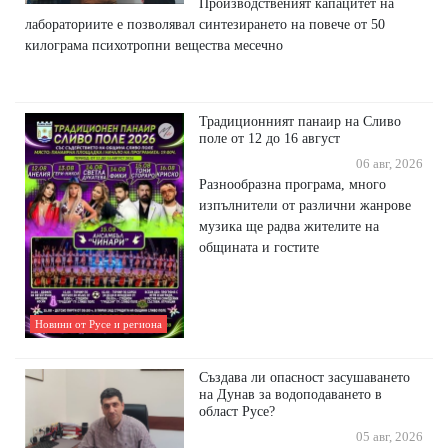
Производственият капацитет на
лабораториите е позволявал синтезирането на повече от 50
килограма психотропни вещества месечно
Традиционният панаир на Сливо
поле от 12 до 16 август
06 авг, 2026
Разнообразна програма, много
изпълнители от различни жанрове
музика ще радва жителите на
общината и гостите
Новини от Русе и региона
Създава ли опасност засушаването
на Дунав за водоподаването в
област Русе?
05 авг, 2026