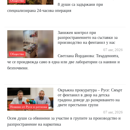
Общество
8 души са задържани при
специализирана 24-часова операция
Занижен контрол при
разпространението на съставки за
производство на фентанил у нас
07 авг, 2026
Общество
Светлана Йорданова: Твърденията,
че се проидвежда само в една или две лаборатории са наивни и
безпочвени.
Окръжна прокуратура – Русе: Смърт
от фентанил в двор на детска
градина доведе до разкриването на
двете престъпни групи
Новини от Русе и региона
07 авг, 2026
Осем души са обвинени за участие в групите за производство и
разпространение на наркотика