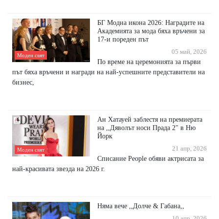
БГ Модна икона 2026: Наградите на
Академията за мода бяха връчени за
17-и пореден път
05 май, 2026
Моден свят
По време на церемонията за първи
път бяха връчени и награди на най-успешните представители на
бизнес,
Ан Хатауей заблестя на премиерата
на ,,Дяволът носи Прада 2" в Ню
Йорк
21 апр, 2026
Моден свят
Списание People обяви актрисата за
най-красивата звезда на 2026 г.
Няма вече ,,Долче & Габана,,
10 апр, 2026