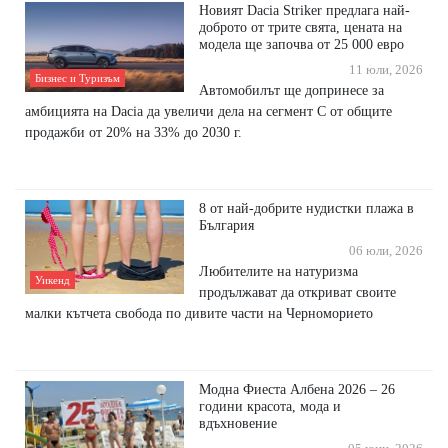
Новият Dacia Striker предлага най-
доброто от трите свята, цената на
модела ще започва от 25 000 евро
11 юли, 2026
Бизнес и Туризъм
Автомобилът ще допринесе за
амбицията на Dacia да увеличи дела на сегмент С от общите
продажби от 20% на 33% до 2030 г.
8 от най-добрите нудистки плажа в
България
06 юли, 2026
Любителите на натуризма
Уикенд
продължават да откриват своите
малки кътчета свобода по дивите части на Черноморието
Модна Фиеста Албена 2026 – 26
години красота, мода и
вдъхновение