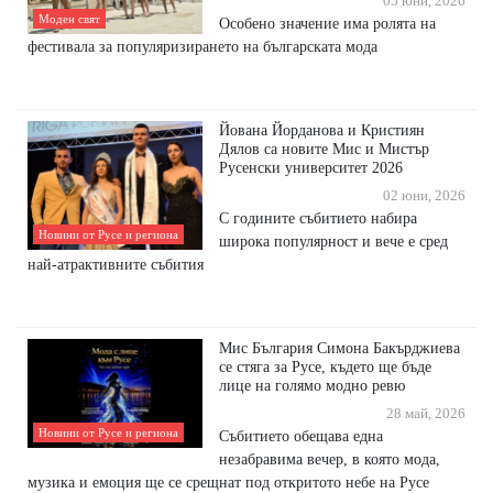
05 юни, 2026
Моден свят
Особено значение има ролята на
фестивала за популяризирането на българската мода
Йована Йорданова и Кристиян
Дялов са новите Мис и Мистър
Русенски университет 2026
02 юни, 2026
С годините събитието набира
Новини от Русе и региона
широка популярност и вече е сред
най-атрактивните събития
Мис България Симона Бакърджиева
се стяга за Русе, където ще бъде
лице на голямо модно ревю
28 май, 2026
Новини от Русе и региона
Събитието обещава една
незабравима вечер, в която мода,
музика и емоция ще се срещнат под откритото небе на Русе