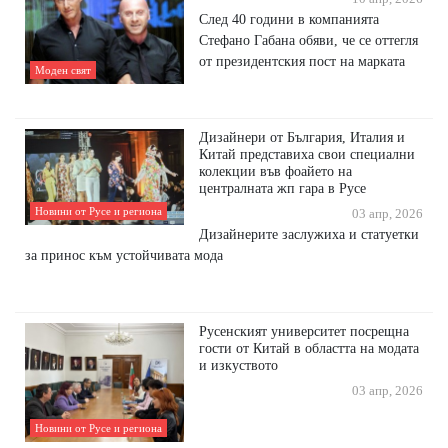
След 40 години в компанията
Стефано Габана обяви, че се оттегля
от президентския пост на марката
Моден свят
Дизайнери от България, Италия и
Китай представиха свои специални
колекции във фоайето на
централната жп гара в Русе
Новини от Русе и региона
03 апр, 2026
Дизайнерите заслужиха и статуетки
за принос към устойчивата мода
Русенският университет посрещна
гости от Китай в областта на модата
и изкуството
03 апр, 2026
Новини от Русе и региона