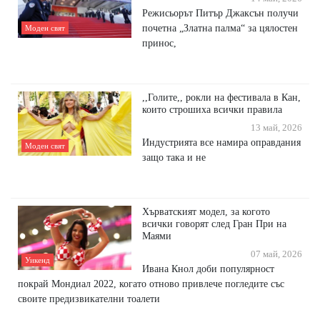
Режисьорът Питър Джаксън получи
почетна „Златна палма“ за цялостен
Моден свят
принос,
,,Голите,, рокли на фестивала в Кан,
които строшиха всички правила
13 май, 2026
Индустрията все намира оправдания
Моден свят
защо така и не
Хърватският модел, за когото
всички говорят след Гран При на
Маями
07 май, 2026
Уикенд
Ивана Кнол доби популярност
покрай Мондиал 2022, когато отново привлече погледите със
своите предизвикателни тоалети