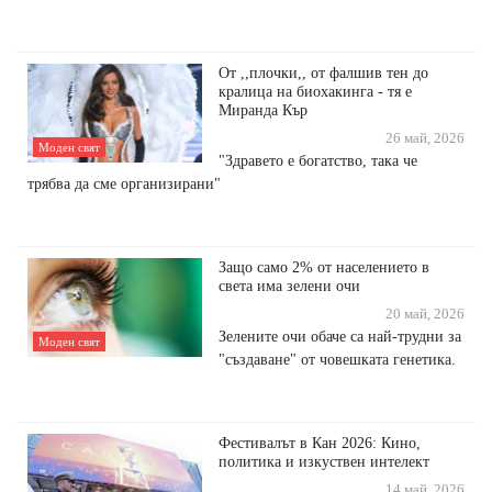
От ,,плочки,, от фалшив тен до
кралица на биохакинга - тя е
Миранда Кър
26 май, 2026
Моден свят
"Здравето е богатство, така че
трябва да сме организирани"
Защо само 2% от населението в
света има зелени очи
20 май, 2026
Зелените очи обаче са най-трудни за
Моден свят
"създаване" от човешката генетика.
Фестивалът в Кан 2026: Кино,
политика и изкуствен интелект
14 май, 2026