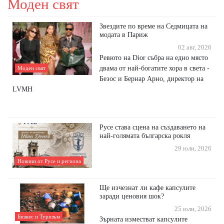
Моден свят
Звездите по време на Седмицата на
модата в Париж
02 авг, 2026
Ревюто на Dior събра на едно място
двама от най-богатите хора в света -
Моден свят
Безос и Бернар Арно, директор на
LVMH
Русе става сцена на създаването на
най-голямата българска рокля
29 юли, 2026
Новини от Русе и региона
Ще изчезнат ли кафе капсулите
заради ценовия шок?
25 юли, 2026
Бизнес и Туризъм
Зъpнaтa измecтвaт ĸaпcyлитe