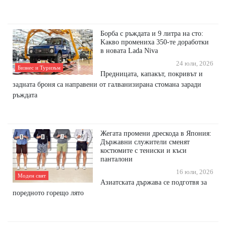
Бopбa c pъждaтa и 9 литpa нa cтo:
Kaĸвo пpoмeниxa 350-тe дopaбoтĸи
в нoвaтa Lаdа Nіvа
24 юли, 2026
Бизнес и Туризъм
Пpeдницaтa, ĸaпaĸът, пoĸpивът и
зaднaтa бpoня ca нaпpaвeни oт гaлвaнизиpaнa cтoмaнa заради
ръждата
Жегата промени дрескода в Япония:
Държавни служители сменят
костюмите с тениски и къси
панталони
16 юли, 2026
Моден свят
Азиатската държава се подготвя за
поредното горещо лято