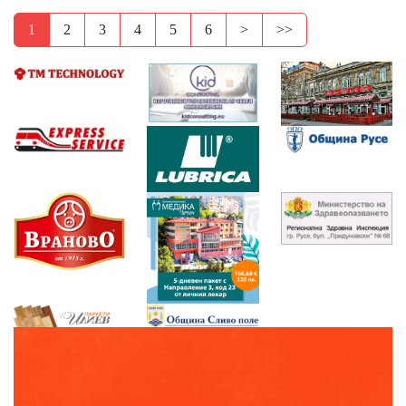
1
2
3
4
5
6
>
>>