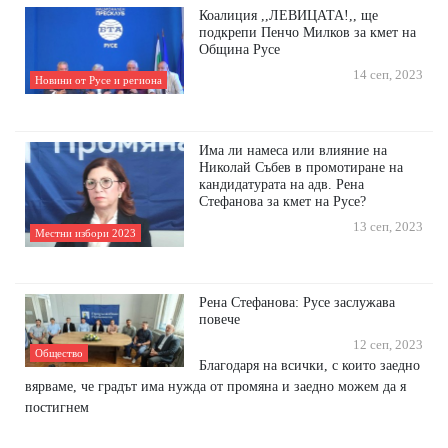
Коалиция ,,ЛЕВИЦАТА!,, ще
подкрепи Пенчо Милков за кмет на
Община Русе
14 сеп, 2023
Новини от Русе и региона
Има ли намеса или влияние на
Николай Събев в промотиране на
кандидатурата на адв. Рена
Стефанова за кмет на Русе?
13 сеп, 2023
Местни избори 2023
Рена Стефанова: Русе заслужава
повече
12 сеп, 2023
Общество
Благодаря на всички, с които заедно
вярваме, че градът има нужда от промяна и заедно можем да я
постигнем