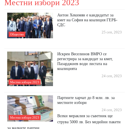
Местни избори 2023
Антон Хекимян е кандидатът за
кмет на София на коалиция ГЕРБ-
СДС
25 сеп, 2023
Общество
Искрен Веселинов ВМРО се
регистрира за кандидат за кмет,
Пазарджиев води листата на
коалицията
24 сеп, 2023
Местни избори 2023
Партиите харчат до 8 млн. лв. за
местните избори
24 сеп, 2023
Всеки мераклия за съветник ще
Местни избори 2023
струва 5000 лв. Без медийни пакети
за малките партии