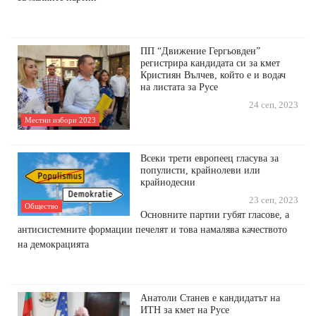
ПП “Движение Гергьовден”
регистрира кандидата си за кмет
Кристиян Вълчев, който е и водач
на листата за Русе
24 сеп, 2023
Местни избори 2023
Всеки трети европеец гласува за
популисти, крайнолеви или
крайнодесни
23 сеп, 2023
Общество
Основните партии губят гласове, а
антисистемните формации печелят и това намалява качеството
на демокрацията
Анатоли Станев е кандидатът на
ИТН за кмет на Русе