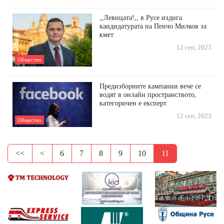
,,Левицата!,, в Русе издига
кандидатурата на Пенчо Милков за
кмет
12 сеп, 2023
Общество
Предизборните кампании вече се
водят в онлайн пространството,
категоричен е експерт
12 сеп, 2023
Общество
<<
<
6
7
8
9
10
11