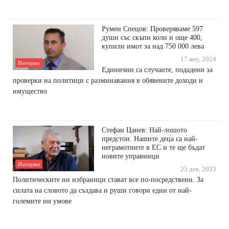
Румен Спецов: Проверяваме 597
души със скъпи коли и още 400,
купили имот за над 750 000 лева
17 яну, 2024
Интервю
Единични са случаите, подадени за
проверки на политици с разминавания в обявените доходи и
имущество
Стефан Цанев: Най-лошото
предстои. Нашите деца са най-
неграмотните в ЕС и те ще бъдат
новите управници
Интервю
25 дек, 2023
Политическите ни избраници стават все по-посредствени. За
силата на словото да създава и руши говори един от най-
големите ни умове