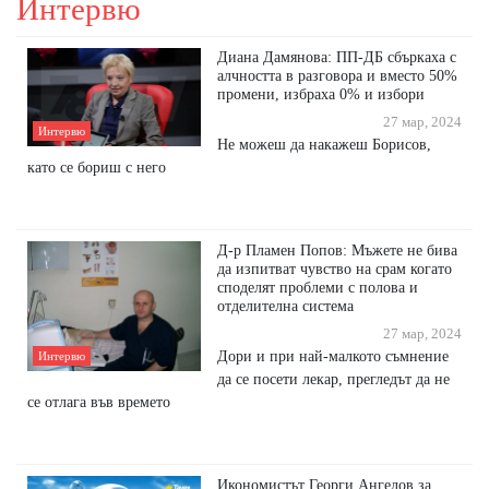
Интервю
Диана Дамянова: ПП-ДБ сбъркаха с
алчността в разговора и вместо 50%
промени, избраха 0% и избори
27 мар, 2024
Интервю
Не можеш да накажеш Борисов,
като се бориш с него
Д-р Пламен Попов: Мъжете не бива
да изпитват чувство на срам когато
споделят проблеми с полова и
отделителна система
27 мар, 2024
Дори и при най-малкото съмнение
Интервю
да се посети лекар, прегледът да не
се отлага във времето
Икономистът Георги Ангелов за