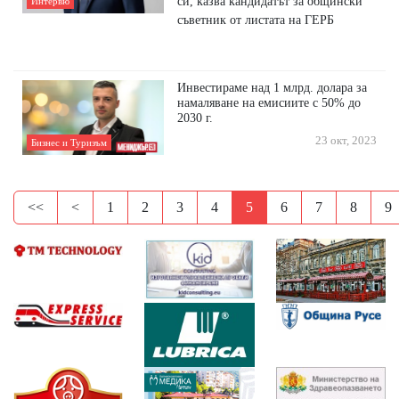
си, казва кандидатът за общински
Интервю
съветник от листата на ГЕРБ
Инвестираме над 1 млрд. долара за
намаляване на емисиите с 50% до
2030 г.
23 окт, 2023
Бизнес и Туризъм
<<
<
1
2
3
4
5
6
7
8
9