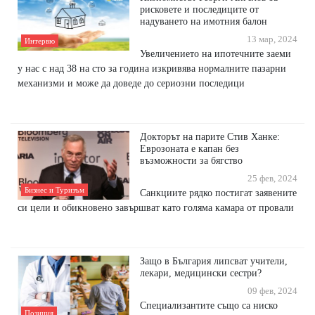
рисковете и последиците от
надуването на имотния балон
13 мар, 2024
Интервю
Увеличението на ипотечните заеми
у нас с над 38 на сто за година изкривява нормалните пазарни
механизми и може да доведе до сериозни последици
Докторът на парите Стив Ханке:
Еврозоната е капан без
възможности за бягство
25 фев, 2024
Бизнес и Туризъм
Санкциите рядко постигат заявените
си цели и обикновено завършват като голяма камара от провали
Защо в България липсват учители,
лекари, медицински сестри?
09 фев, 2024
Специализантите също са ниско
Позиция