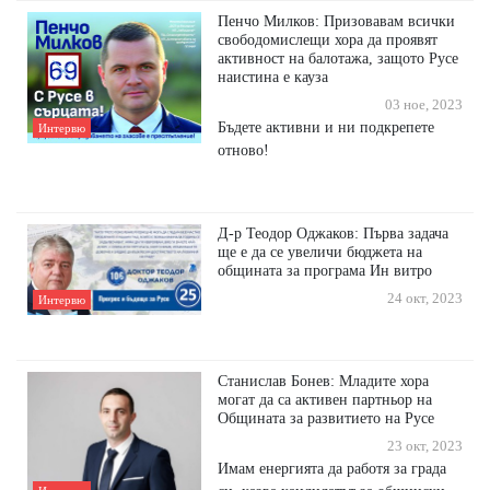
Пенчо Милков: Призовавам всички
свободомислещи хора да проявят
активност на балотажа, защото Русе
наистина е кауза
03 ное, 2023
Бъдете активни и ни подкрепете
Интервю
отново!
Д-р Теодор Оджаков: Първа задача
ще е да се увеличи бюджета на
общината за програма Ин витро
24 окт, 2023
Интервю
Станислав Бонев: Младите хора
могат да са активен партньор на
Общината за развитието на Русе
23 окт, 2023
Имам енергията да работя за града