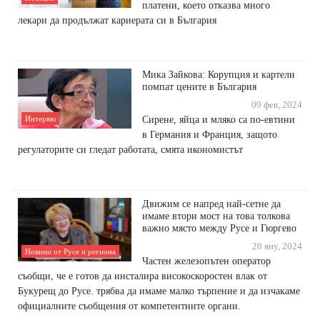
платени, което отказва много
лекари да продължат кариерата си в България
Мика Зайкова: Корупция и картели
помпат цените в България
09 фев, 2024
Сирене, яйца и мляко са по-евтини
Интервю
в Германия и Франция, защото
регулаторите си гледат работата, смята икономистът
Движим се напред най-сетне да
имаме втори мост на това толкова
важно място между Русе и Гюргево
20 яну, 2024
Новини от Русе и региона
Частен железопътен оператор
съобщи, че е готов да инсталира високоскоростен влак от
Букурещ до Русе. трябва да имаме малко търпение и да изчакаме
официалните съобщения от компетентните органи.