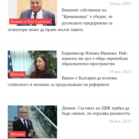
19 ное, 2023
Бившият собственик на
"Кремиковци" е убеден, че
Новини от Русе и региона
русенското предприятие за
огнеупори може да прави жълти павета
Евркомисар Илиана Иванова: Най-
важната ми цел е общо европейско
образователно пространство
19 ное, 2023
Интервю
Важно е България да излъчва
стабилност и желание за продължаване на реформите
Денков: Съставът на ЦИК трябва да
бъде сменен, не отразява реалността
08 ное, 2023
Интервю