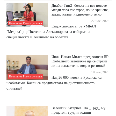
Диабет Тип2- болест на все повече
млади хора със стрес, лошо хранене,
затлъстяване, наднормено тегло
27 ное, 2023
Новини от Русе и региона
Ендокринологът от УМБАЛ
"Медика" д-р Цветелина Александрова за изборът на
специалността и лечението на болестта
Инж. Илиан Милев пред Акцент.БГ:
Глобалното затопляне ще се отрази
ли на запасите на вода в региона?
19 ное, 2023
Новини от Русе и региона
Над 26 000 имоти в Русенско са
необитаеми. Какви са предимствата на дистанционното
отчитане?
Валентин Захариев: На ,,Труд,, му
предстоят трудни години