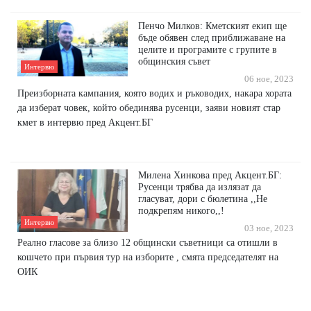
Пенчо Милков: Кметският екип ще
бъде обявен след приближаване на
целите и програмите с групите в
общинския съвет
Интервю
06 ное, 2023
Преизборната кампания, която водих и ръководих, накара хората
да изберат човек, който обединява русенци, заяви новият стар
кмет в интервю пред Акцент.БГ
Милена Хинкова пред Акцент.БГ:
Русенци трябва да излязат да
гласуват, дори с бюлетина ,,Не
подкрепям никого,,!
Интервю
03 ное, 2023
Реално гласове за близо 12 общински съветници са отишли в
кошчето при първия тур на изборите , смята председателят на
ОИК