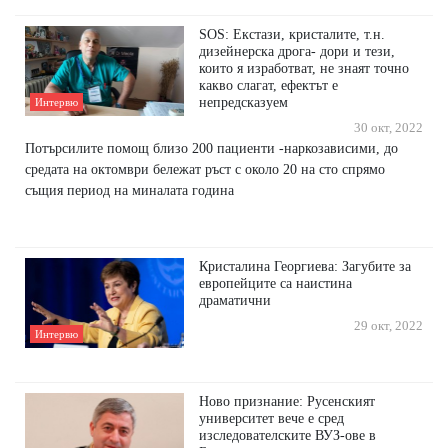
SOS: Екстази, кристалите, т.н.
дизейнерска дрога- дори и тези,
които я изработват, не знаят точно
какво слагат, ефектът е
непредсказуем
Интервю
30 окт, 2022
Потърсилите помощ близо 200 пациенти -наркозависими, до
средата на октомври бележат ръст с около 20 на сто спрямо
същия период на миналата година
Кристалина Георгиева: Загубите за
европейците са наистина
драматични
29 окт, 2022
Интервю
Ново признание: Русенският
университет вече е сред
изследователските ВУЗ-ове в