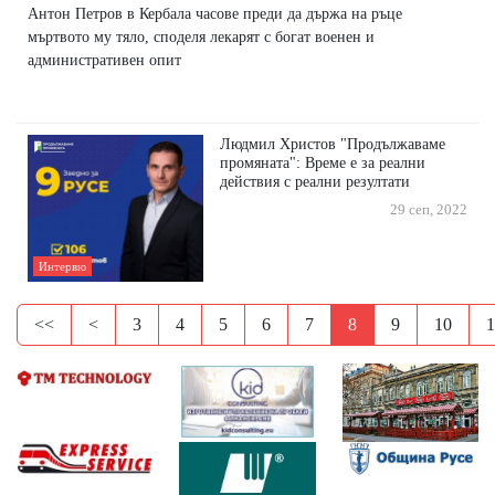
Антон Петров в Кербала часове преди да държа на ръце
мъртвото му тяло, споделя лекарят с богат военен и
административен опит
Людмил Христов "Продължаваме
промяната": Време е за реални
действия с реални резултати
29 сеп, 2022
Интервю
<<
<
3
4
5
6
7
8
9
10
1