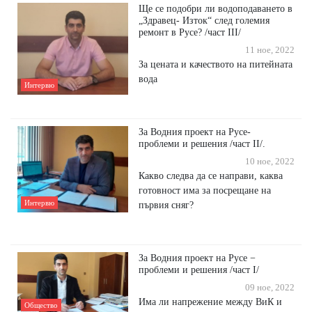
Ще се подобри ли водоподаването в
„Здравец- Изток“ след големия
ремонт в Русе? /част III/
11 ное, 2022
За цената и качеството на питейната
вода
Интервю
За Водния проект на Русе-
проблеми и решения /част II/.
10 ное, 2022
Какво следва да се направи, каква
готовност има за посрещане на
Интервю
първия сняг?
За Водния проект на Русе −
проблеми и решения /част I/
09 ное, 2022
Има ли напрежение между ВиК и
Общество