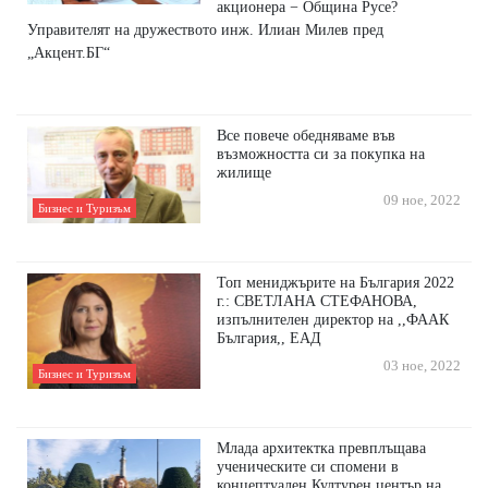
акционера − Община Русе?
Управителят на дружеството инж. Илиан Милев пред
„Акцент.БГ“
Все повече обедняваме във
възможността си за покупка на
жилище
09 ное, 2022
Бизнес и Туризъм
Топ мениджърите на България 2022
г.: СВЕТЛАНА СТЕФАНОВА,
изпълнителен директор на ,,ФААК
България,, ЕАД
03 ное, 2022
Бизнес и Туризъм
Млада архитектка превплъщава
ученическите си спомени в
концептуален Културен център на