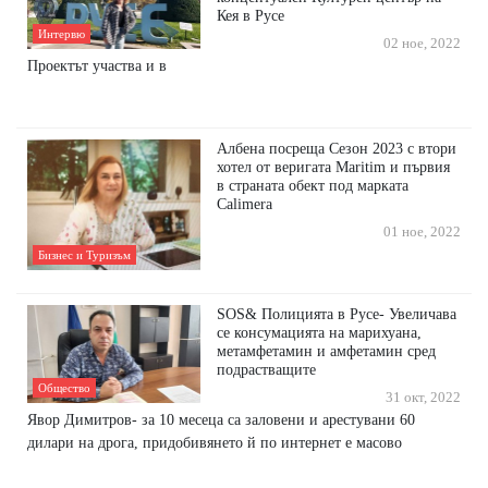
Кея в Русе
Интервю
02 ное, 2022
Проектът участва и в
Албена посреща Сезон 2023 с втори
хотел от веригата Maritim и първия
в страната обект под марката
Calimera
01 ное, 2022
Бизнес и Туризъм
SOS& Полицията в Русе- Увеличава
се консумацията на марихуана,
метамфетамин и амфетамин сред
подрастващите
Общество
31 окт, 2022
Явор Димитров- за 10 месеца са заловени и арестувани 60
дилари на дрога, придобивянето й по интернет е масово