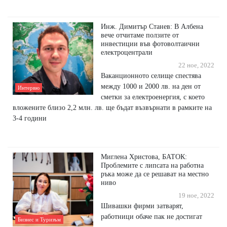
Инж. Димитър Станев: В Албена
вече отчитаме ползите от
инвестиции във фотоволтаични
електроцентрали
22 ное, 2022
Ваканционното селище спестява
между 1000 и 2000 лв. на ден от
Интервю
сметки за електроенергия, с което
вложените близо 2,2 млн. лв. ще бъдат възвърнати в рамките на
3-4 години
Миглена Христова, БАТОК:
Проблемите с липсата на работна
ръка може да се решават на местно
ниво
19 ное, 2022
Шивашки фирми затварят,
работници обаче пак не достигат
Бизнес и Туризъм