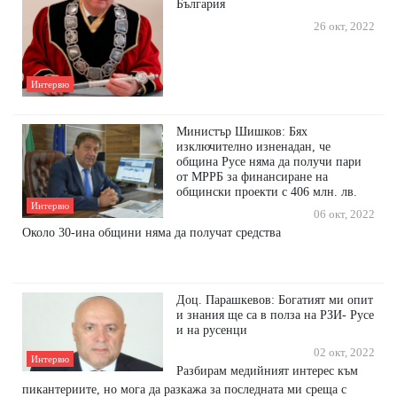
България
26 окт, 2022
Интервю
Министър Шишков: Бях
изключително изненадан, че
община Русе няма да получи пари
от МРРБ за финансиране на
общински проекти с 406 млн. лв.
Интервю
06 окт, 2022
Около 30-ина общини няма да получат средства
Доц. Парашкевов: Богатият ми опит
и знания ще са в полза на РЗИ- Русе
и на русенци
02 окт, 2022
Интервю
Разбирам медийният интерес към
пикантериите, но мога да разкажа за последната ми среща с