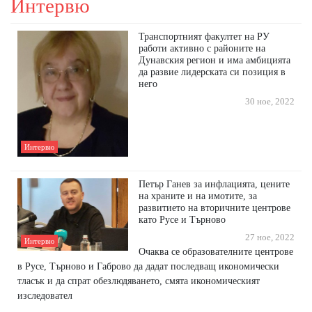
Интервю
Транспортният факултет на РУ
работи активно с районите на
Дунавския регион и има амбицията
да развие лидерската си позиция в
него
30 ное, 2022
Интервю
Петър Ганев за инфлацията, цените
на храните и на имотите, за
развитието на вторичните центрове
като Русе и Търново
27 ное, 2022
Интервю
Очаква се образователните центрове
в Русе, Търново и Габрово да дадат последващ икономически
тласък и да спрат обезлюдяването, смята икономическият
изследовател