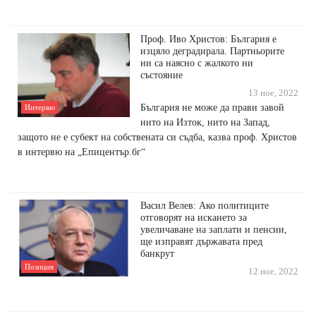
Проф. Иво Христов: България е
изцяло деградирала. Партньорите
ни са наясно с жалкото ни
състояние
13 ное, 2022
България не може да прави завой
Интервю
нито на Изток, нито на Запад,
защото не е субект на собствената си съдба, казва проф. Христов
в интервю на „Епицентър.бг“
Васил Велев: Ако политиците
отговорят на искането за
увеличаване на заплати и пенсии,
ще изправят държавата пред
банкрут
Позиция
12 ное, 2022