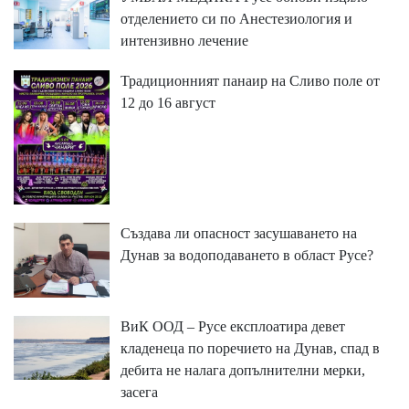
отделението си по Анестезиология и
интензивно лечение
Традиционният панаир на Сливо поле от
12 до 16 август
Създава ли опасност засушаването на
Дунав за водоподаването в област Русе?
ВиК ООД – Русе експлоатира девет
кладенеца по поречието на Дунав, спад в
дебита не налага допълнителни мерки,
засега