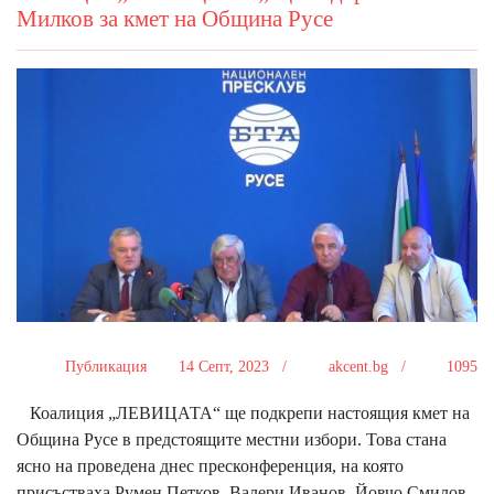
Милков за кмет на Община Русе
Публикация
14 Септ, 2023 /
akcent.bg /
1095
Коалиция „ЛЕВИЦАТА“ ще подкрепи настоящия кмет на
Община Русе в предстоящите местни избори. Това стана
ясно на проведена днес пресконференция, на която
присъстваха Румен Петков, Валери Иванов, Йовчо Смилов