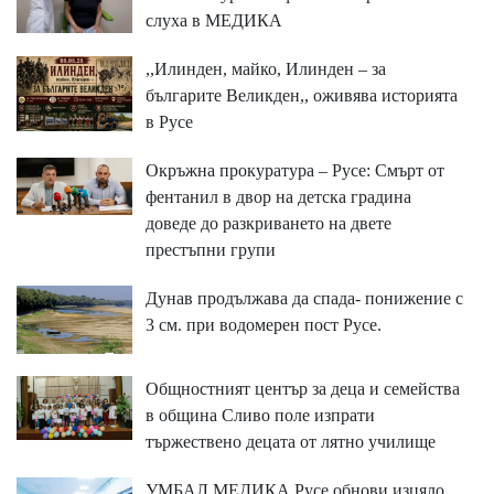
слуха в МЕДИКА
,,Илинден, майко, Илинден – за
българите Великден,, оживява историята
в Русе
Окръжна прокуратура – Русе: Смърт от
фентанил в двор на детска градина
доведе до разкриването на двете
престъпни групи
Дунав продължава да спада- понижение с
3 см. при водомерен пост Русе.
Общностният център за деца и семейства
в община Сливо поле изпрати
тържествено децата от лятно училище
УМБАЛ МЕДИКА Русе обнови изцяло