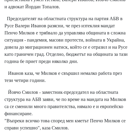
и адвокат Йордан Топалов.
Председателят на областната структура на партия АБВ в
Русе Валери Иванов разясни, че през изтеклия мандат
Пенчо Милков е трябвало да управлява общината в сложна
ситуация - пандемия, масови протести, войната в Украйна,
довела до миграционен натиск, който се е отразил и на Русе
като граничен град. Отделно, бюджетът на общината за тази
година бе приет преди няколко дни.
Иванов каза, че Милков е свършил немалко работа през
тези четири години.
Йовчо Смилов - заместник-председател на областната
структура на АБВ заяви, че по време на мандата на Милков
са се сменили много правителства, нямало е и европейско
финансиране.
"Въпреки всичко това според мен кметът Пенчо Милков се
справи успешно", каза Смилов.