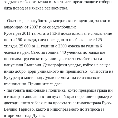
за дълго се бях откъснал от местните. предстоящите избори
бяха повод за някаква равносметка.
Оказа се, че пагубните демографски тенденции, за които
алармирам от 2007 г. са се задълбочили:
Русе през 2011-та, когато ГЕРБ поеха властта, е с население
почти 150 хиляди, след последното преброяване е 125
хиляди. 25 000 за 11 години е 2300 човека на година 6
човека на ден. Само за година 440 ученика по-малко ще
посещават русенските училища - тоест семействата са
напуснали България. Демографски упадък, който не вещае
нищо добро, дори уникалното ни предимство - близостта на
Букурещ и моста над Дунав не могат да се използват
пълноценно. Причините са две:
• пагубната национална политика, която превръща града ни
в изолиран анклав и в тоя дух най-красноречивия пример е
двегодишното забавяне на проекта за автомагистрала Русе-
Велико Търново, както и нищоправенето по въпроса за
втори мост над Дунав.