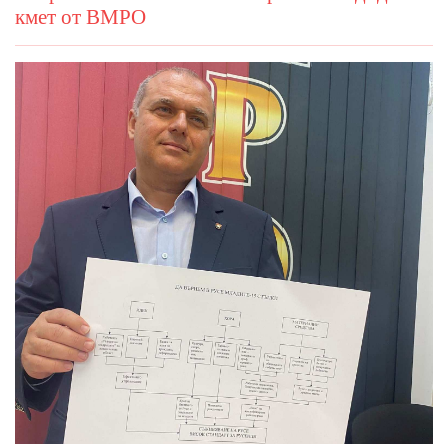
кмет от ВМРО