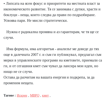
• Липсата на ясен фокус и приоритети на местната власт за
икономическото развитие. Тя се занимава с дупки, храсти и
боклуци - неща, които следва да прави по подразбиране.
Усвоява пари. Не мисли стратегически.
Нужна е радикална промяна и аз гарантирам, че тя ще се
случи.
Има формула, има алгоритъм - анализът ме доведе до тях
още в далечната 2007 г. и съм ги публикувал, предлагал съм
мерки в управленските програми на кметовете, приемали са
ги, и от сегашния кмет съм чувал да лансира мои идеи, но
нищо не се случи.
Остава да разчитам на вашата енергия и подкрепа, за да
променим нещата.
Тагове :
Искрен
,
МВРО
,
кмет
,