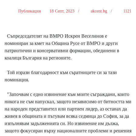
Публикация
18 Септ, 2023 /
akcent.bg /
1121
Съпредседателят на ВМРО Искрен Веселинов е
номиниран за кмет на Община Русе от ВМРО и други
патриотични и консервативни формации, обединени в
коалиця България на регионите.
Той изрази благодарност към съратниците си за тази
номинация.
"Започвам с едно извинение към моите съграждани, които
никога не съм напускал, защото независимо от битността ми
на народен представител или партиен лидер, аз останах да
живея в общината и пътувам всяка седмица до София, за да
изпълнявам задълженията си. Но извинение им дължа,
защото фокусиран върху националните проблеми и решения