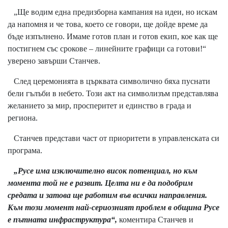
„Ще водим една предизборна кампания на идеи, но искам
да напомня и че това, което се говори, ще дойде време да
бъде изпълнено. Имаме готов план и готов екип, кое как ще
постигнем със срокове – линейните графици са готови!“
уверено завърши Станчев.
След церемонията в църквата символично бяха пуснати
бели гълъби в небето. Този акт на символизъм представлява
желанието за мир, просперитет и единство в града и
региона.
Станчев представи част от приоритети в управленската си
програма.
„Русе има изключително висок потенциал, но към
момента той не е развит. Целта ни е да подобрим
средата и затова ще работим във всички направления.
Към този момент най-сериозният проблем в община Русе
е пътната инфраструктура“,
коментира Станчев и