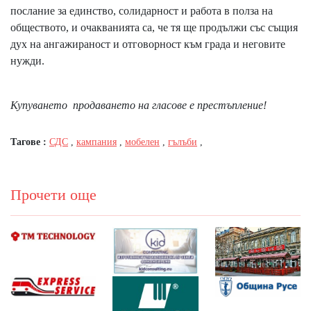
послание за единство, солидарност и работа в полза на
обществото, и очакванията са, че тя ще продължи със същия
дух на ангажираност и отговорност към града и неговите
нужди.
Купуването продаването на гласове е престъпление!
Тагове :
СДС
,
кампания
,
мобелен
,
гълъби
,
Прочети още