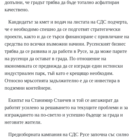
допълни, че градът трябва да бъде тотално асфалтиран
качествено.
Кандидатът за кмет и водач на листата на СДС подчерта,
че е необходимо спешно да се подготвят стратегически
проекти, както и да се търси финансиране с привличане на
средства по всички възможни начини. Русенският бизнес
трябва да се развива и да работи в Русе, за да може парите
на русенци да остават в града. По отношение на
икономиката се предвижда да се изгради един истински
индустриален парк, тъй като е крещящо необходим.
Относно мръсотията задължително е да се инвестира в
подземни контейнери.
Екипът на Станимир Станчев и той се ангажират да
работят усилено за решаването на текущите проблеми и за
изграждането на по-светло и успешно бъдеще за града и
неговите жители.
Предизборната кампания на СДС Русе започна със силно