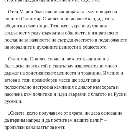
Отец Марин благослови кандидата за кмет и водач на
листата Станимир Станчев и останалите кандидати за
общински съветници. Този жест укрепи духовната
свързаност между църквата и общността и изпрати ясно
послание за важността на сътрудничеството в поддържането
на моралните и духовните ценности в обществото.
Станимир Станчев сподели, че като традиционна
българска партия той и екипът му изключително много
държат на християнските ценности и традиции. Именно и
затова в този предизборен месец ще водят една
положително настроена кампания с диалог към хората и
насочена към политики и идеи свързани с благото на Русе и
русенци.
„Силата, която получаваме от вярата, ни дава основание
да вървим напред и да постигнем нашите цели!“ –
продължи кандидатът за кмет.