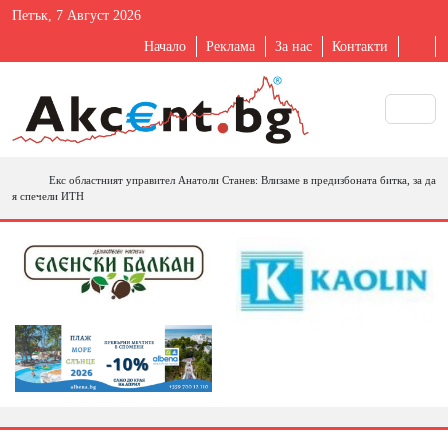
Петък, 7 Август 2026
Начало
Реклама
За нас
Контакти
Екс областният управител Анатоли Станев: Влизаме в предизбоната битка, за да
я спечели ИТН