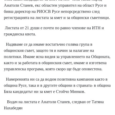
Анатоли Станев, екс областен управител на област Русе и
бивш директор на РИОСВ Русе непорсредствено след
регистрацията на листата за кмет и за общински съветници.
Листата от 21 души е почти по равно членове на ИТН и
гражданска квота.
Надяваме се да имаме востатъчно голяма група в
общинския съвет, защото тя и начин за налагане на
политики. Имаме ясна видия за управлението на Общината,
както и за работата в общинския съвет, имаме и изготвена
управленска програма, която скоро ще бъде оповестена.
Намеренията ни са да водим позитивна кампания както в
община Русе, така и в другите общини в страната- в община
Бяла кандидатът ни за кмет е Стойчо Минков.
Водач на листата е Анатоли Станев, следван от Татяна
Нахабедян