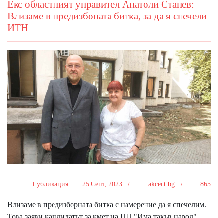
Екс областният управител Анатоли Станев:
Влизаме в предизбоната битка, за да я спечели
ИТН
Публикация
25 Септ, 2023 /
akcent.bg /
865
Влизаме в предизборната битка с намерение да я спечелим.
Това заяви кандидатът за кмет на ПП "Има такъв народ"