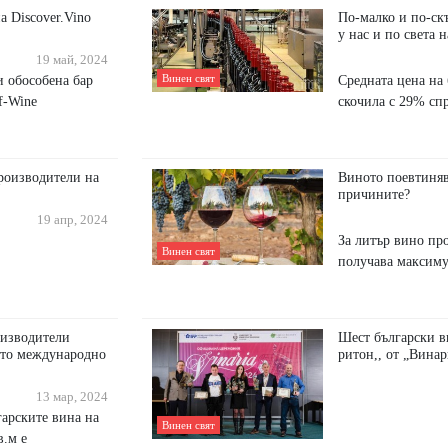
а Discover.Vino
По-малко и по-ск
у нас и по света 
19 май, 2024
Винен свят
и обособена бар
Средната цена на 
ff-Wine
скочила с 29% спр
poизвoдитeли нa
Виното поевтиняв
причините?
19 апр, 2024
За литър вино пр
Винен свят
получава максиму
оизводители
Шест български ви
ото международно
ритон,, от „Винар
13 мар, 2024
гарските вина на
Винен свят
в.м е