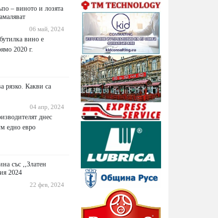
ъпо – виното и лозята
намаляват
06 май, 2024
бутилка вино е
ямо 2020 г.
а рязко. Какви са
04 апр, 2024
оизводителят днес
м едно евро
на със ,,Златен
ия 2024
22 фев, 2024