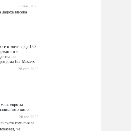
17 ное, 2023
а дадоха висока
 се отличи сред 150
рмани и е
дител на
рограма Bar Masters
28 сеп, 2023
 млн. евро за
излишното вино
26 авг, 2023
ейската комисия за
оказват, че