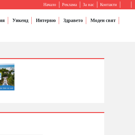
Начало
Реклама
За нас
Контакти
ия
Уикенд
Интервю
Здравето
Моден свят