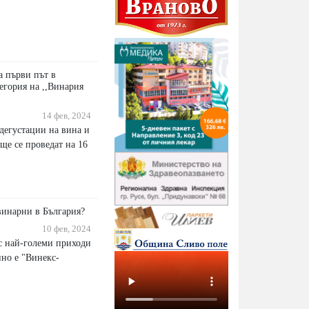
а първи път в
егория на ,,Винария
14 фев, 2024
егустации на вина и
ще се проведат на 16
винарни в България?
10 фев, 2024
 с най-големи приходи
ино е "Винекс-