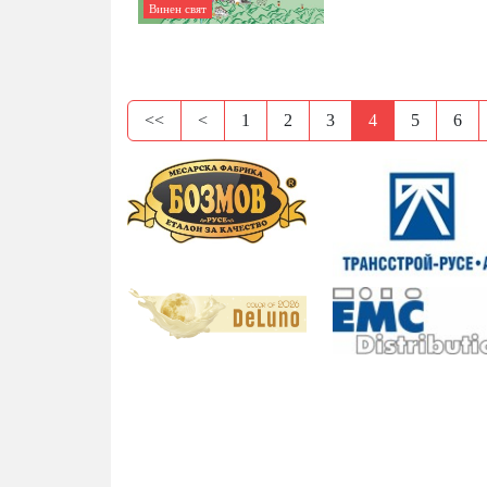
Винен свят
<<
<
1
2
3
4
5
6