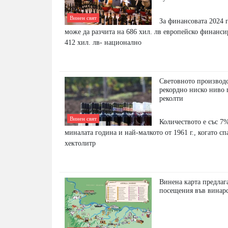
Винен свят
За финансовата 2024 г
може да разчита на 686 хил. лв европейско финанси
412 хил. лв- национално
Световното производс
рекордно ниско ниво 
реколти
Винен свят
Количеството е със 7
миналата година и най-малкото от 1961 г., когато сп
хектолитр
Винена карта предлаг
посещения във винар