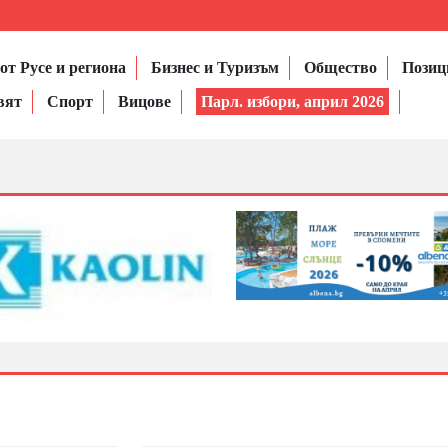
от Русе и региона
Бизнес и Туризъм
Общество
Позиц
вят
Спорт
Вицове
Парл. избори, април 2026