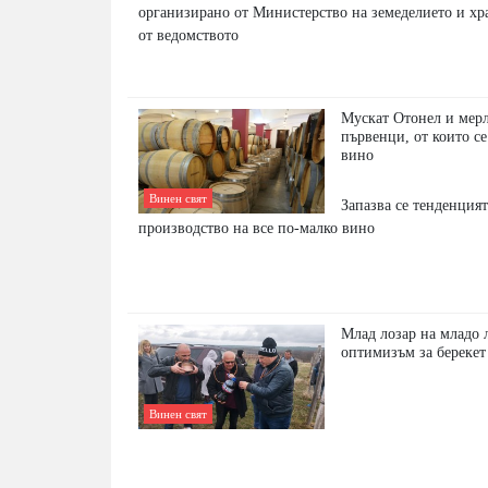
организирано от Министерство на земеделието и хр
от ведомството
Мускат Отонел и мерл
първенци, от които с
вино
Винен свят
Запазва се тенденцият
производство на все по-малко вино
Млад лозар на младо л
оптимизъм за берекет
Винен свят