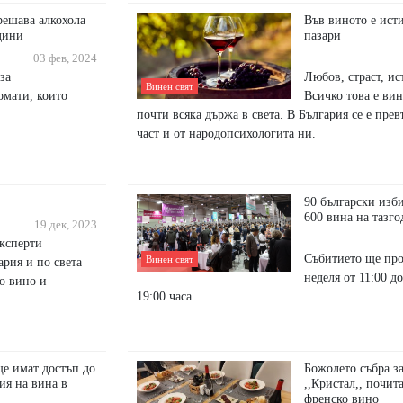
решава алкохола
Във виното е исти
одини
пазари
03 фев, 2024
за
Любов, страст, ист
Винен свят
омати, които
Всичко това е вин
почти всяка държа в света. В България се е пре
част и от народопсихологита ни.
90 български изби
600 вина на тазго
19 дек, 2023
ксперти
Събитието ще про
Винен свят
ария и по света
неделя от 11:00 до
ко вино и
19:00 часа.
е имат достъп до
Божолето събра за
ия на вина в
,,Кристал,, почит
френско вино