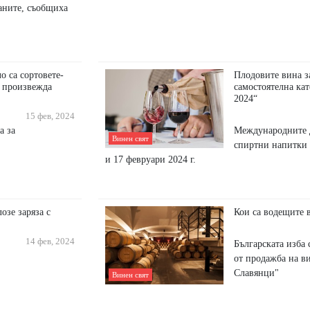
аните, съобщиха
о са сортовете-
Плодовите вина з
е произвежда
самостоятелна кат
2024“
15 фев, 2024
а за
Международните д
Винен свят
спиртни напитки 
и 17 февруари 2024 г.
озе заряза с
Кои са водещите 
14 фев, 2024
Българската изба
от продажба на в
Славянци"
Винен свят