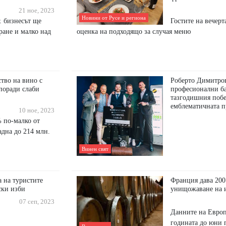
21 ное, 2023
Новини от Русе и региона
. бизнесът ще
Гостите на вечерт
ране и малко над
оценка на подходящо за случая меню
тво на вино с
Роберто Димитров
поради слаби
професионални ба
тазгодишния побе
емблематичната п
10 ное, 2023
% по-малко от
адна до 214 млн.
Винен свят
а на туристите
Франция дава 200
ски изби
унищожаване на 
07 сеп, 2023
Данните на Европ
годината до юни п