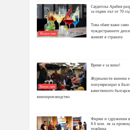
Саудитска Арабия раз
за първи път от 70 г
Това обаче важи само 
чуждестранните дипл
Моден свят
живеят в страната
Време е за вино!
Журналисти винени е
популяризират в Бълг
Винен свят
качественото българс
винопроизводство.
Фирми и сдружения щ
8.6 млн. лв за промоц
чужбина