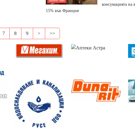
Винен свят
консумацията на в
15% във Франция
7
8
9
>
>>