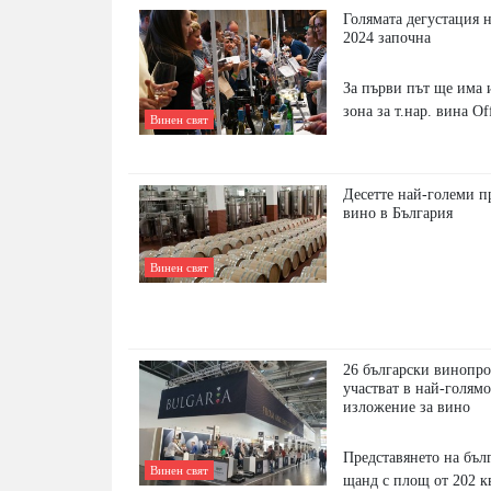
Голямата дегустация н
2024 започна
За първи път ще има 
зона за т.нар. вина O
Винен свят
Дeceттe нaй-гoлeми п
винo в Бългapия
Винен свят
26 български винопр
участват в най-голям
изложение за вино
Представянето на бъл
Винен свят
щанд с площ от 202 к