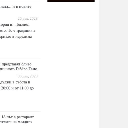
ната... и в новите
26 дек, 2023
ория и... бизнес.
ото. То е традиция в
върнало в неделима
 представят близо
дишното DiVino.Taste
06 дек, 2023
дължи в събота и
 20:00 и от 11:00 до
 18 път в ресторант
ателите на младото