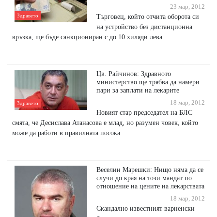
23 мар, 2012
Здравето
Търговец, който отчита оборота си
на устройство без дистанционна
връзка, ще бъде санкциониран с до 10 хиляди лева
Цв. Райчинов: Здравното
министерство ще трябва да намери
пари за заплати на лекарите
18 мар, 2012
Здравето
Новият стар председател на БЛС
смята, че Десислава Атанасова е млад, но разумен човек, който
може да работи в правилната посока
Веселин Марешки: Нищо няма да се
случи до края на този мандат по
отношение на цените на лекарствата
18 мар, 2012
Скандално известният варненски