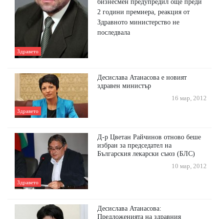
бизнесмен предупредил още преди
2 години премиера, реакция от
Здравното министерство не
последвала
Здравето
Десислава Атанасова е новият
здравен министър
16 мар, 2012
Здравето
Д-р Цветан Райчинов отново беше
избран за председател на
Българския лекарски съюз (БЛС)
10 мар, 2012
Здравето
Десислава Атанасова:
Предложенията на здравния