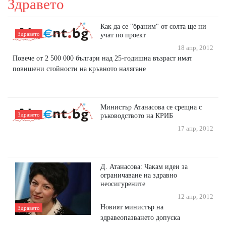
Здравето
Как да се "браним" от солта ще ни
Здравето
учат по проект
18 апр, 2012
Повече от 2 500 000 българи над 25-годишна възраст имат
повишени стойности на кръвното налягане
Министър Атанасова се срещна с
Здравето
ръководството на КРИБ
17 апр, 2012
Д. Атанасова: Чакам идеи за
ограничаване на здравно
неосигурените
12 апр, 2012
Новият министър на
Здравето
здравеопазването допуска