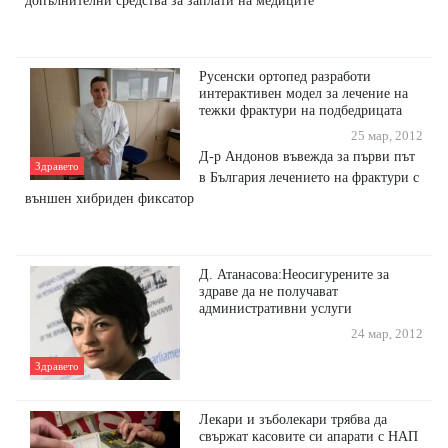
допълнителни средства за заплати на медиците
Русенски ортопед разработи
интерактивен модел за лечение на
тежки фрактури на подбедрицата
25 мар, 2012
Д-р Андонов въвежда за първи път
Здравето
в България лечението на фрактури с
външен хибриден фиксатор
Д. Атанасова:Неосигурените за
здраве да не получават
административни услуги
24 мар, 2012
Здравето
Лекари и зъболекари трябва да
свържат касовите си апарати с НАП