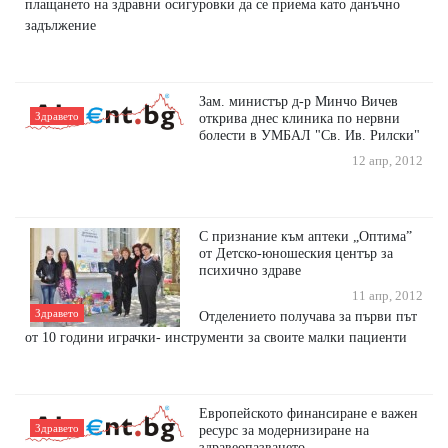
плащането на здравни осигуровки да се приема като данъчно
задължение
Зам. министър д-р Минчо Вичев
Здравето
открива днес клиника по нервни
болести в УМБАЛ "Св. Ив. Рилски"
12 апр, 2012
С признание към аптеки „Оптима”
от Детско-юношеския център за
психично здраве
11 апр, 2012
Здравето
Отделението получава за първи път
от 10 години играчки- инструменти за своите малки пациенти
Европейското финансиране е важен
Здравето
ресурс за модернизиране на
здравеопазването