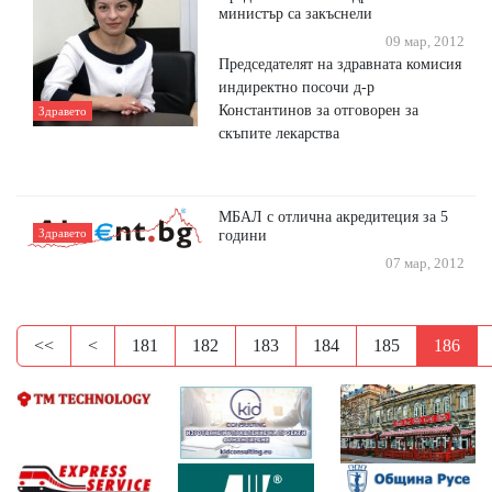
министър са закъснели
09 мар, 2012
Председателят на здравната комисия
индиректно посочи д-р
Константинов за отговорен за
Здравето
скъпите лекарства
МБАЛ с отлична акредитеция за 5
Здравето
години
07 мар, 2012
<<
<
181
182
183
184
185
186