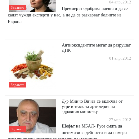
04 апр, 2012
Здравето
Премиерът одобрява идеята и да се
канят чужди експерти у нас, а не да се разкарват болните из
Европа
Антиоксидантите могат да разрушат
ДНК
01 апр, 2012
Здравето
Д-р Минчо Вичев се включва от
утре в тежката артилерия на
здравния министър
27 мар, 2012
Шефът на МБАЛ- Русе смята да
Здравето
оптимизира дейности и да намери