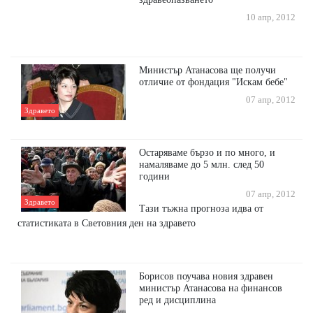
10 апр, 2012
Министър Атанасова ще получи
отличие от фондация "Искам бебе"
07 апр, 2012
Здравето
Остаряваме бързо и по много, и
намаляваме до 5 млн. след 50
години
07 апр, 2012
Здравето
Тази тъжна прогноза идва от
статистиката в Световния ден на здравето
Борисов поучава новия здравен
министър Атанасова на финансов
ред и дисциплина