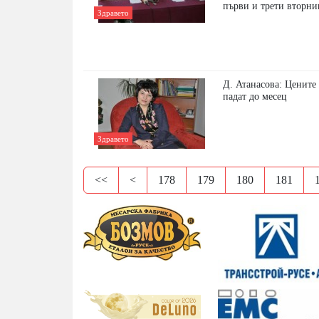
първи и трети вторни
Здравето
Д. Атанасова: Цените 
падат до месец
Здравето
<<
<
178
179
180
181