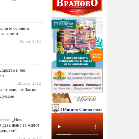
чалните основни
пазването
09 авг, 2012
ущество и без
ки
26 юли, 2012
а отпадна от Закона
уряване
сова: „Нова
я дава шанс за живот
аещи се”
25 юли, 2012