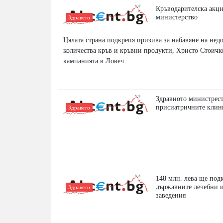
Кръводарителска акци
министерство
Здравето
Цялата страна подкрепя призива за набавяне на нед
количества кръв и кръвни продукти, Христо Стоичк
кампанията в Ловеч
Здравното министрест
присиатричните кли
Здравето
148 млн. лева ще под
държавните лечебни 
Здравето
заведения