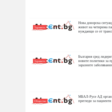
Нова донорска ситуац
живот на четирима п
Здравето
нуждаещи се от тран
България сред лидерит
новите политики за п
Здравето
заразните заболявани
МБАЛ-Русе АД орган
прегледи за пациенти
Общество