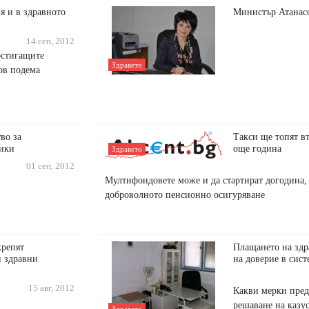
я и в здравното
Министър Атанас
14 сеп, 2012
остигащите
Здравето
ов подема
во за
Такси ще топят в
ники
още година
Здравето
01 сеп, 2012
Мултифондовете може и да стартират догодина, 
доброволното пенсионно осигуряване
крепят
Плащането на здр
и здравни
на доверие в сист
15 авг, 2012
Какви мерки пред
решаване на казус