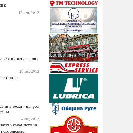
ова:
12 сеп, 2012
тората ни пенсия поне
29 авг, 2012
но само в
авни вноски - въпрос
емата
14 авг, 2012
лагат икономисти за
а със здравно