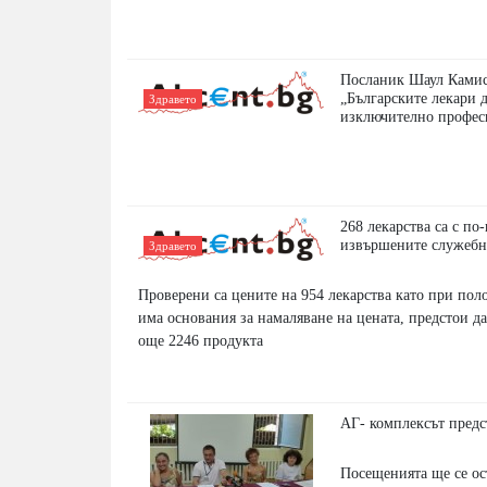
Посланик Шаул Камис
„Българските лекари 
Здравето
изключително профес
268 лекарства са с по
извършените служебн
Здравето
Проверени са цените на 954 лекарства като при поло
има основания за намаляване на цената, предстои д
още 2246 продукта
АГ- комплексът предс
Посещенията ще се ос