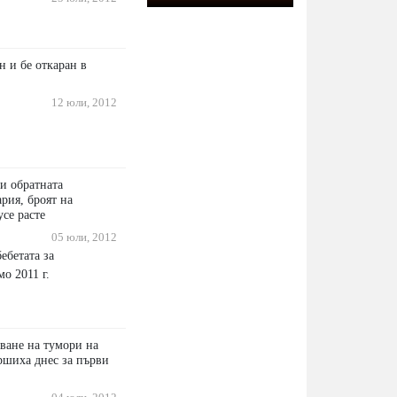
н и бе откаран в
12 юли, 2012
и обратната
рия, броят на
се расте
05 юли, 2012
ебетата за
о 2011 г.
ване на тумори на
ршиха днес за първи