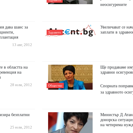
Здравето
неосигурените
ия дава шанс за
Увеличават се на
ациенти,
заплати в здравео
Здравето
сплантация
13 авг, 2012
е в областта на
Ще продаваме им
ревенция на
здравни осигуров
я
28 юли, 2012
Спорната поправк
Общество
за здравното осиг
изира безплатни
Министър Д.Атана
донорска ситуаци
на четирима нужд
25 юли, 2012