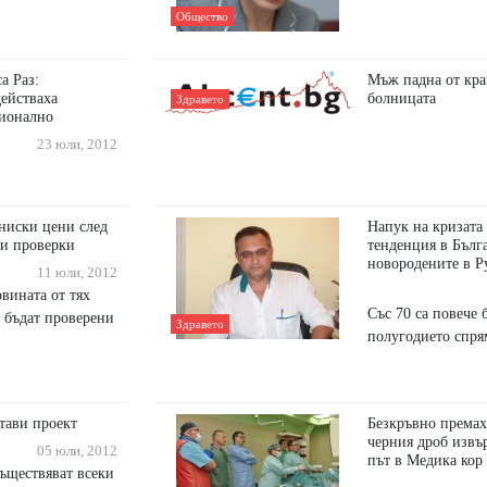
Общество
а Раз:
Мъж падна от кра
действаха
болницата
Здравето
ионално
23 юли, 2012
-ниски цени след
Напук на кризата 
и проверки
тенденция в Бълга
новородените в Ру
11 юли, 2012
вината от тях
Със 70 са повече б
а бъдат проверени
Здравето
полугодието спрям
тави проект
Безкръвно премах
черния дроб извъ
05 юли, 2012
път в Медика кор
ъществяват всеки