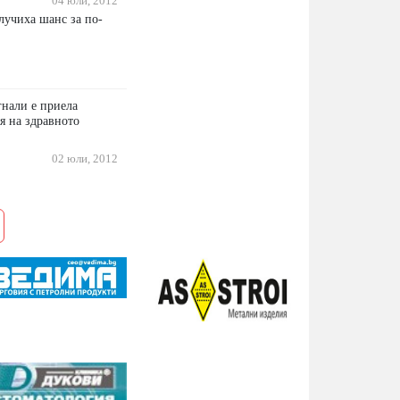
04 юли, 2012
лучиха шанс за по-
гнали е приела
я на здравното
02 юли, 2012