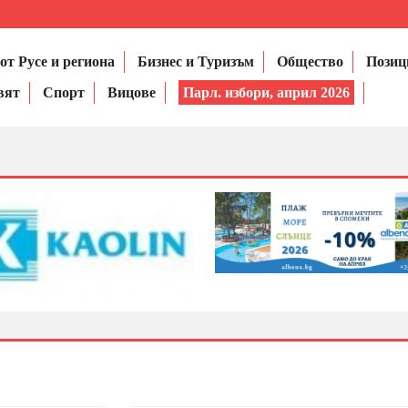
от Русе и региона
Бизнес и Туризъм
Общество
Позиц
вят
Спорт
Вицове
Парл. избори, април 2026