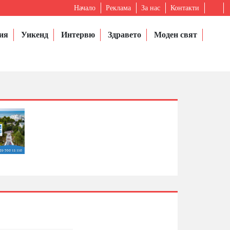
Начало
Реклама
За нас
Контакти
ия
Уикенд
Интервю
Здравето
Моден свят