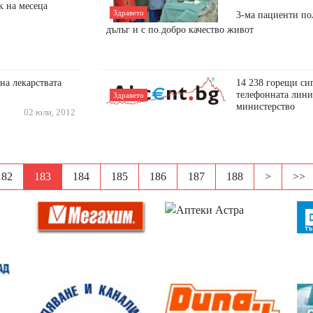
к на месеца
Здравето
3-ма пациенти по
дълъг и с по.добро качество живот
на лекарствата
14 238 горещи си
телефонната лини
Здравето
министерство
02 юли, 2012
182
183
184
185
186
187
188
>
>>