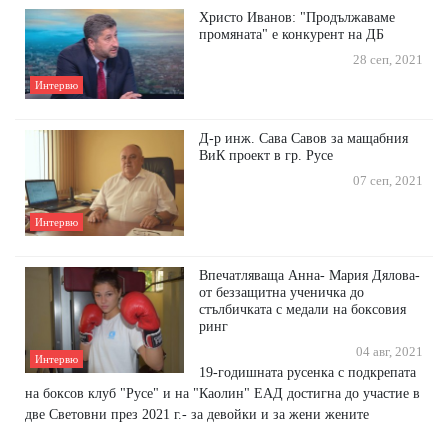
Христо Иванов: "Продължаваме
промяната" е конкурент на ДБ
28 сеп, 2021
Интервю
Д-р инж. Сава Савов за мащабния
ВиК проект в гр. Русе
07 сеп, 2021
Интервю
Впечатляваща Анна- Мария Дялова-
от беззащитна ученичка до
стълбичката с медали на боксовия
ринг
04 авг, 2021
Интервю
19-годишната русенка с подкрепата
на боксов клуб "Русе" и на "Каолин" ЕАД достигна до участие в
две Световни през 2021 г.- за девойки и за жени жените