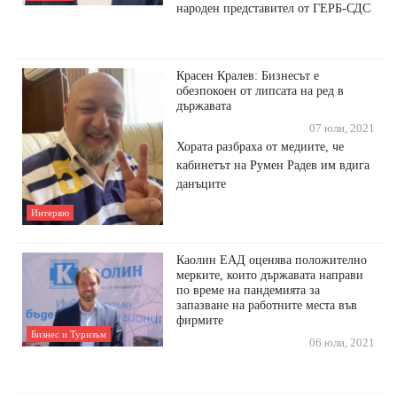
народен представител от ГЕРБ-СДС
Красен Кралев: Бизнесът е
обезпокоен от липсата на ред в
държавата
07 юли, 2021
Хората разбраха от медиите, че
кабинетът на Румен Радев им вдига
данъците
Интервю
Каолин ЕАД оценява положително
мерките, които държавата направи
по време на пандемията за
запазване на работните места във
фирмите
Бизнес и Туризъм
06 юли, 2021