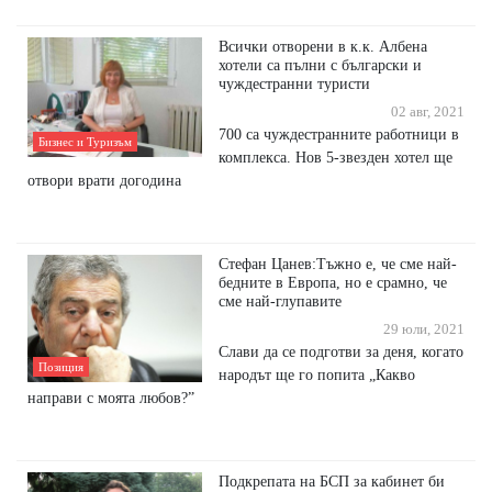
Всички отворени в к.к. Албена
хотели са пълни с български и
чуждестранни туристи
02 авг, 2021
700 са чуждестранните работници в
Бизнес и Туризъм
комплекса. Нов 5-звезден хотел ще
отвори врати догодина
Стефан Цанев:Тъжно е, че сме най-
бедните в Европа, но е срамно, че
сме най-глупавите
29 юли, 2021
Слави да се подготви за деня, когато
Позиция
народът ще го попита „Какво
направи с моята любов?”
Подкрепата на БСП за кабинет би