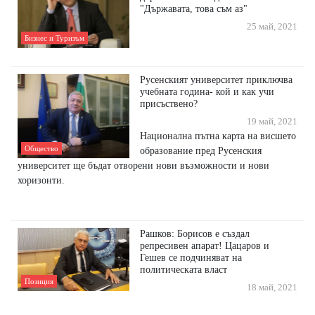
"Държавата, това съм аз"
25 май, 2021
Бизнес и Туризъм
Русенският университет приключва
учебната година- кой и как учи
присъствено?
19 май, 2021
Национална пътна карта на висшето
Общество
образование пред Русенския
университет ще бъдат отворени нови възможности и нови
хоризонти.
Рашков: Борисов е създал
репресивен апарат! Цацаров и
Гешев се подчиняват на
политическата власт
Позиция
18 май, 2021