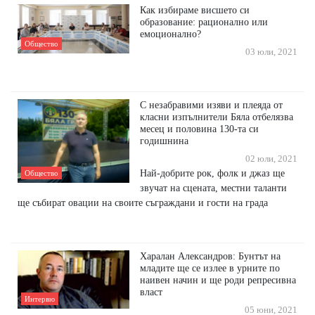
Как избираме висшето си
образование: рационално или
емоционално?
Общество
03 юли, 2021
С незабравими изяви и плеяда от
класни изпълнители Бяла отбелязва
месец и половина 130-та си
годишнина
02 юли, 2021
Най-добрите рок, фолк и джаз ще
Общество
звучат на сцената, местни таланти
ще събират овации на своите съграждани и гости на града
Харалан Александров: Бунтът на
младите ще се излее в урните по
наивен начин и ще роди репресивна
власт
Интервю
05 юни, 2021