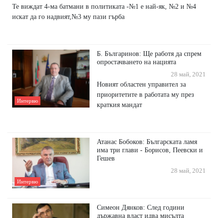
Те виждат 4-ма батмани в политиката -№1 е най-як, №2 и №4
искат да го надвият,№3 му пази гърба
Б. Българинов: Ще работя да спрем
опростачването на нацията
28 май, 2021
Новият областен управител за
приоритетите в работата му през
Интервю
краткия мандат
Атанас Бобоков: Българската ламя
има три глави - Борисов, Пеевски и
Гешев
28 май, 2021
Интервю
Симеон Дянков: След години
държавна власт идва мисълта