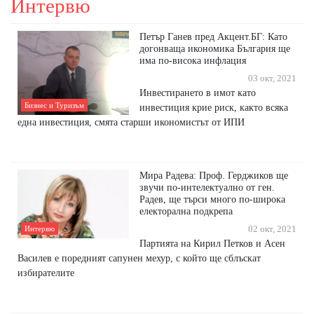
Интервю
Петър Ганев пред Акцент.БГ: Като
догонваща икономика България ще
има по-висока инфлация
03 окт, 2021
Инвестирането в имот като
Бизнес и Туризъм
инвестиция крие риск, както всяка
една инвестиция, смята старши икономистът от ИПИ
Мира Радева: Проф. Герджиков ще
звучи по-интелектуално от ген.
Радев, ще търси много по-широка
електорална подкрепа
Интервю
02 окт, 2021
Партията на Кирил Петков и Асен
Василев е поредният сапунен мехур, с който ще сблъскат
избирателите