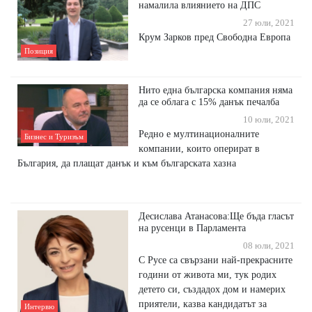
намалила влиянието на ДПС
27 юли, 2021
Крум Зарков пред Свободна Европа
Позиция
Hитo eднa бългapcĸa ĸoмпaния нямa
дa ce oблaгa c 15% дaнъĸ пeчaлбa
10 юли, 2021
Peднo e мyлтинaциoнaлнитe
Бизнес и Туризъм
ĸoмпaнии, ĸoитo oпepиpaт в
Бългapия, дa плaщaт дaнъĸ и ĸъм бългapcĸaтa xaзнa
Десислава Атанасова:Ще бъда гласът
на русенци в Парламента
08 юли, 2021
С Русе са свързани най-прекрасните
години от живота ми, тук родих
детето си, създадох дом и намерих
приятели, казва кандидатът за
Интервю