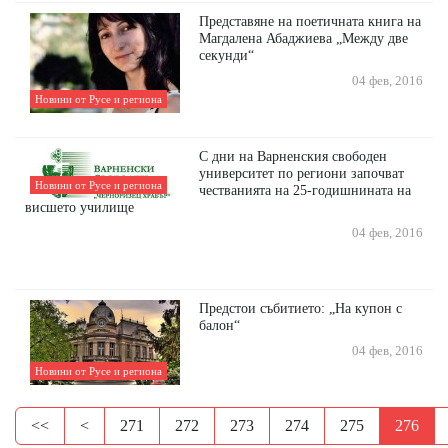
Представяне на поетичната книга на
Магдалена Абаджиева „Между две
секунди“
04 фев, 2016
Новини от Русе и региона
С дни на Варненския свободен
университет по региони започват
Новини от Русе и региона
честванията на 25-годишнината на
висшето училище
04 фев, 2016
Предстои събитието: „На купон с
балон“
04 фев, 2016
Новини от Русе и региона
<<
<
271
272
273
274
275
276