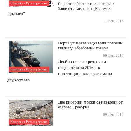
Новини от Русе и региона
биоразнообразието от пожара в
Защитена местност „Калимок-
Бръшлен“
11 фев, 2016
Порт Булмаркет надхвърли половин
милиард обработени товари
09 фев, 2016
Двойно повече средства са
предвидени за 2016 г. в
Новини от Русе и региона
инвестиционната програма на
дружеството
Две рибарски мрежи са извадени от
езерото Сребърна
09 фев, 2016
Новини от Русе и региона