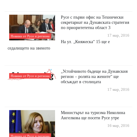
Русе с първи офис на Технически
секретариат на Дунавската стратегия
по приоритететна област 3
17 мар, 2016
Новини от Русе и региона
На ул. „Княжеска“ 15 ще е
седалището на звеното
„Устойчивото бъдеще на Дунавския
Новини от Русе и региона
регион – ролята на жените“ ще
обсъждат в столицата
17 мар, 2016
Министърът на туризма Николина
Ангелкова ще посети Русе утре
16 мар, 2016
Новини от Русе и региона