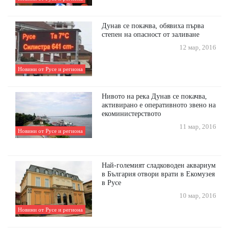
Дунав се покачва, обявиха първа
степен на опасност от заливане
12 мар, 2016
Новини от Русе и региона
Нивото на река Дунав се покачва,
активирано е оперативното звено на
екоминистерството
11 мар, 2016
Новини от Русе и региона
Най-големият сладководен аквариум
в България отвори врати в Екомузея
в Русе
10 мар, 2016
Новини от Русе и региона