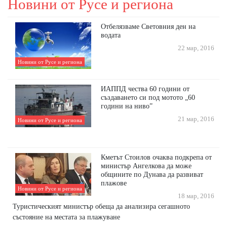
Новини от Русе и региона
Отбелязваме Световния ден на
водата
22 мар, 2016
Новини от Русе и региона
ИАППД чества 60 години от
създаването си под мотото „60
години на ниво”
21 мар, 2016
Новини от Русе и региона
Кметът Стоилов очаква подкрепа от
министър Ангелкова да може
общините по Дунава да развиват
плажове
Новини от Русе и региона
18 мар, 2016
Туристическият министър обеща да анализира сегашното
състояние на местата за плажуване