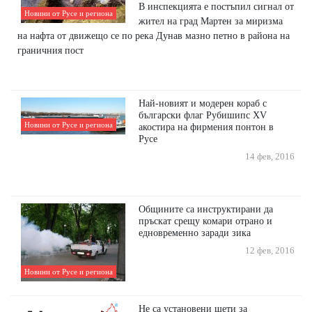
В инспекцията е постъпил сигнал от
Новини от Русе и региона
жител на град Мартен за миризма
на нафта от движещо се по река Дунав мазно петно в района на
граничния пост
Най-новият и модерен кораб с
български флаг Рубишипс XV
Новини от Русе и региона
акостира на фирмения понтон в
Русе
14 фев, 2016
Общините са инструктирани да
пръскат срещу комари отрано и
едновременно заради зика
12 фев, 2016
Новини от Русе и региона
Не са установени щети за