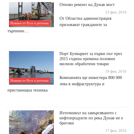
Отново ремонт на Дунав мост
23 фев, 2016
От Областна администрация
Новини от Русе и региона
призовават гражданите за
търпение....
Порт Булмаркет за първи път през
2015 година премина половин
милион обработени товари
19 фев, 2016
Компанията ще инвестира 800 000
Новини от Русе и региона
лева в инфраструктура и
пристанищна техника
Източникът на замърсяването с
нефтопродукти по река Дунав не е
брегови
17 фев, 2016