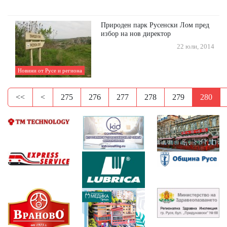
Природен парк Русенски Лом пред
избор на нов директор
22 юли, 2014
Новини от Русе и региона
<<
<
275
276
277
278
279
280