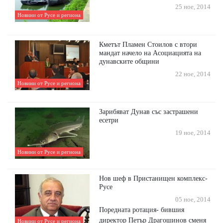
25 ное, 2014
Новини от Русе и региона
Кметът Пламен Стоилов с втори
мандат начело на Асоциацията на
дунавските общини
22 ное, 2014
Новини от Русе и региона
Зарибяват Дунав със застрашени
есетри
19 ное, 2014
Новини от Русе и региона
Нов шеф в Пристанищен комплекс-
Русе
05 ное, 2014
Поредната ротация- бившия
директор Петър Драгошинов сменя
Новини от Русе и региона