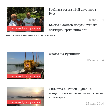
Гребната регата ТИД акустира в
Русе
18 авг, 2014
Кметът Стоилов получи бутилка
Новини от Русе и региона
колекционерско вино при
посрещане на участниците в нея
Флотът на Рубишипс...
05 авг, 2014
Новини от Русе и региона
Силистра в "Район Дунав" в
концепцията за развитие на туризма
в България
Новини от Русе и региона
25 юли, 2014