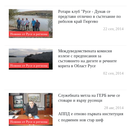
Ротари клуб "Русе - Дунав се
представи отлично в състезание по
риболов край Гюргево
22 сеп, 2014
Новини от Русе и региона
Междуведомствената комисия
излезе с предписания за
състоянието на дигите и речните
корита в Област Русе
Новини от Русе и региона
02 сеп, 2014
Служебната метла на ГЕРБ вече се
стовари и върху русенци
28 авг, 2014
АППД е отново първата институция
с подменен нов стар шеф
Новини от Русе и региона