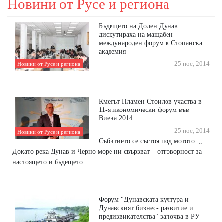
Новини от Русе и региона
Бъдещето на Долен Дунав
дискутираха на мащабен
международен форум в Стопанска
академия
25 ное, 2014
Новини от Русе и региона
Кметът Пламен Стоилов участва в
11-я икономически форум във
Виена 2014
25 ное, 2014
Новини от Русе и региона
Събитието се състоя под мотото: „
Докато река Дунав и Черно море ни свързват – отговорност за
настоящето и бъдещето
Форум "Дунавската култура и
Дунавският бизнес- развитие и
предизвикателства" започва в РУ