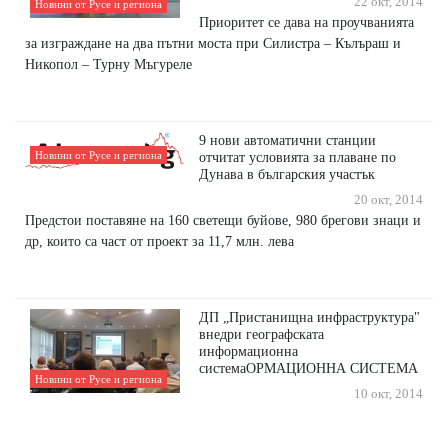
22 окт, 2014
Новини от Русе и региона
Приоритет се дава на проучванията
за изграждане на два пътни моста при Силистра – Кълъраш и
Никопол – Турну Мъгуреле
9 нови автоматични станции
Новини от Русе и региона
отчитат условията за плаване по
Дунава в българския участък
20 окт, 2014
Предстои поставяне на 160 светещи буйове, 980 брегови знаци и
др, които са част от проект за 11,7 млн. лева
ДП „Пристанищна инфраструктура"
внедри географската
информационна
системаОРМАЦИОННА СИСТЕМА
Новини от Русе и региона
10 окт, 2014