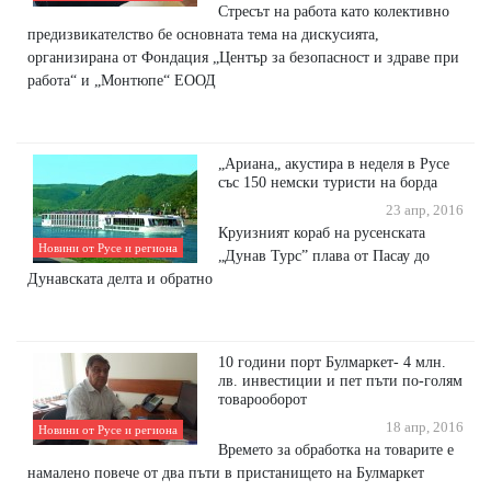
Стресът на работа като колективно
предизвикателство бе основната тема на дискусията,
организирана от Фондация „Център за безопасност и здраве при
работа“ и „Монтюпе“ ЕООД
„Ариана„ акустира в неделя в Русе
със 150 немски туристи на борда
23 апр, 2016
Круизният кораб на русенската
Новини от Русе и региона
„Дунав Турс” плава от Пасау до
Дунавската делта и обратно
10 години порт Булмаркет- 4 млн.
лв. инвестиции и пет пъти по-голям
товарооборот
18 апр, 2016
Новини от Русе и региона
Времето за обработка на товарите е
намалено повече от два пъти в пристанището на Булмаркет