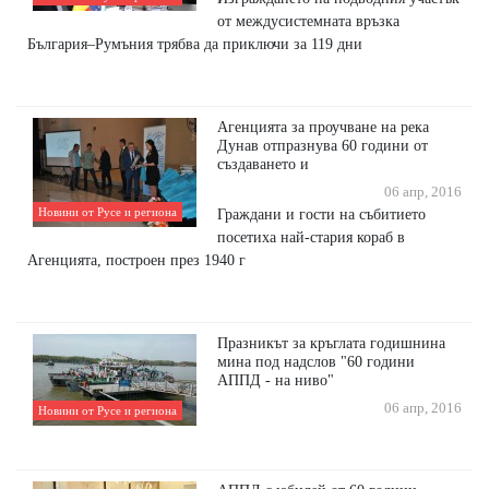
от междусистемната връзка
България–Румъния трябва да приключи за 119 дни
Агенцията за проучване на река
Дунав отпразнува 60 години от
създаването и
06 апр, 2016
Новини от Русе и региона
Граждани и гости на събитието
посетиха най-стария кораб в
Агенцията, построен през 1940 г
Празникът за кръглата годишнина
мина под надслов "60 години
АППД - на ниво"
06 апр, 2016
Новини от Русе и региона