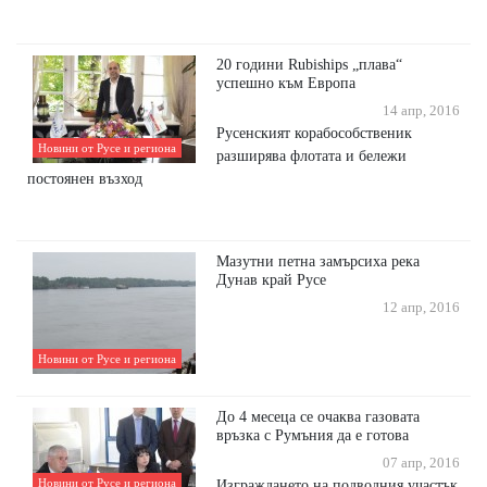
20 години Rubiships „плава“
успешно към Европа
14 апр, 2016
Русенският корабособственик
Новини от Русе и региона
разширява флотата и бележи
постоянен възход
Мазутни петна замърсиха река
Дунав край Русе
12 апр, 2016
Новини от Русе и региона
До 4 месеца се очаква газовата
връзка с Румъния да е готова
07 апр, 2016
Новини от Русе и региона
Изграждането на подводния участък