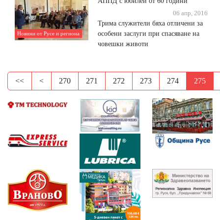
АППД с юбилей от 60 години
06 апр, 2016
Трима служители бяха отличени за
особени заслуги при спасяване на
Новини от Русе и региона
човешки животи
<<
<
270
271
272
273
274
275