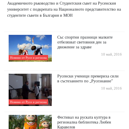
Академичното ръководство и Студентския съвет на Русенския
университет с подкрепата на Националното представителство на
студентите съвети в България и МОН
Със спортни празници малките
отбелязват световния ден за
движение за здраве
10 май, 2016
Новини от Русе и региона
Русенски ученици премериха сили
в състезанието по „Русезнание”
10 май, 2016
Новини от Русе и региона
Фестивал на руската култура в
регионална библиотека Любен
Каравелов