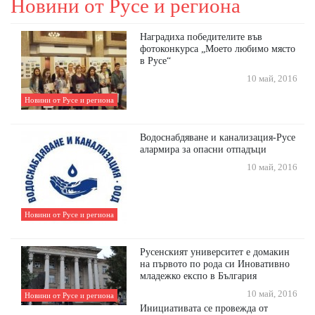
Новини от Русе и региона
Наградиха победителите във
фотоконкурса „Моето любимо място
в Русе“
10 май, 2016
Новини от Русе и региона
Водоснабдяване и канализация-Русе
алармира за опасни отпадъци
10 май, 2016
Новини от Русе и региона
Русенският университет е домакин
на първото по рода си Иновативно
младежко експо в България
10 май, 2016
Новини от Русе и региона
Инициативата се провежда от