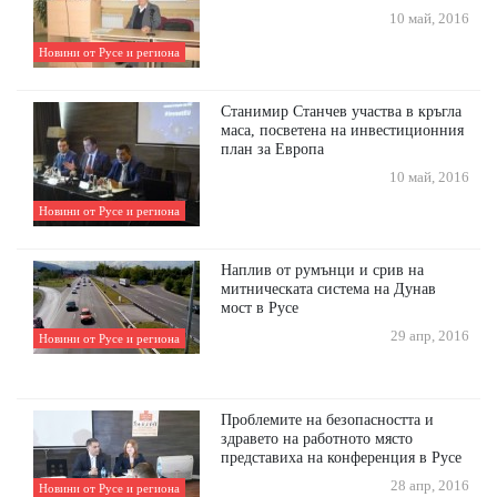
10 май, 2016
Новини от Русе и региона
Станимир Станчев участва в кръгла
маса, посветена на инвестиционния
план за Европа
10 май, 2016
Новини от Русе и региона
Наплив от румънци и срив на
митническата система на Дунав
мост в Русе
29 апр, 2016
Новини от Русе и региона
Проблемите на безопасността и
здравето на работното място
представиха на конференция в Русе
28 апр, 2016
Новини от Русе и региона