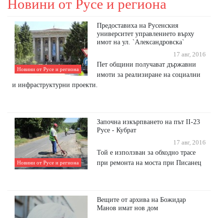
Новини от Русе и региона
Предоставиха на Русенския
университет управлението върху
имот на ул. `Александровска`
17 авг, 2016
Пет общини получават държавни
Новини от Русе и региона
имоти за реализиране на социални
и инфраструктурни проекти.
Започна изкърпването на път II-23
Русе - Кубрат
17 авг, 2016
Той е използван за обходно трасе
при ремонта на моста при Писанец
Новини от Русе и региона
Вещите от архива на Божидар
Манов имат нов дом