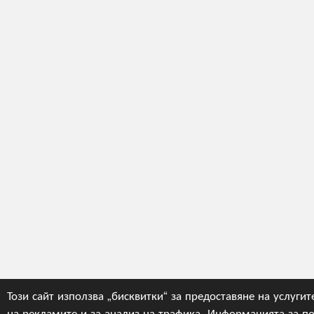
Този сайт използва „бисквитки“ за предоставяне на услугит
на рекламите и за анализ на трафика. Информацията за по