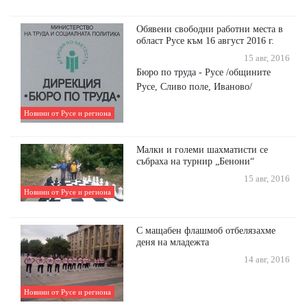
Обявени свободни работни места в
област Русе към 16 август 2016 г.
15 авг, 2016
Бюро по труда - Русе /общините
Русе, Сливо поле, Иваново/
Новини от Русе и региона
Малки и големи шахматисти се
събраха на турнир „Бенони“
15 авг, 2016
Новини от Русе и региона
С мащабен флашмоб отбелязахме
деня на младежта
14 авг, 2016
Новини от Русе и региона