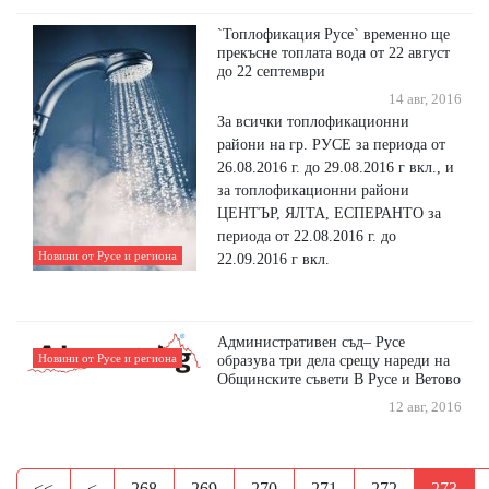
`Топлофикация Русе` временно ще
прекъсне топлата вода от 22 август
до 22 септември
14 авг, 2016
За всички топлофикационни
райони на гр. РУСЕ за периода от
26.08.2016 г. до 29.08.2016 г вкл., и
за топлофикационни райони
ЦЕНТЪР, ЯЛТА, ЕСПЕРАНТО за
периода от 22.08.2016 г. до
Новини от Русе и региона
22.09.2016 г вкл.
Административен съд– Русе
Новини от Русе и региона
образува три дела срещу нареди на
Общинските съвети В Русе и Ветово
12 авг, 2016
<<
<
268
269
270
271
272
273