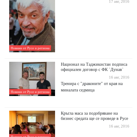
17 авг, 2016
Новини от Русе и региона
Национал на Таджикистан подписа
официален договор с ФК `Дунав`
16 авг, 2016
Тренира с "драконите" от края на
миналата седмица
Новини от Русе и региона
Кръгла маса за подобряване на
бизнес средата ще се проведе в Русе
16 авг, 2016
Новини от Русе и региона