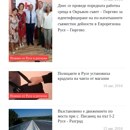
Днес се проведе поредната работна
среща в Окръжен съвет – Гюргево за
идентифициране на по-нататъшните
съвместни дейности в Еврорегиона
Русе – Гюргево.
Новини от Русе и региона
Полицаите в Русе установиха
крадлата на чанта от магазин
16 авг, 2016
Новини от Русе и региона
Възстановено е движението по
моста при с. Писанец на път I-2
Русе - Разград
15 авг, 2016