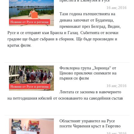
пристига в Екомузея в Русе
16 авг, 2016
Тази година пътешествията на
дивана започват от Будапеща,
Новини от Русе и региона
преминават през Белград, Видин,
Русе и се отправят към Браила и Галац. Събитията от всички
градове ще бъдат събрани в сборник. Ще бъде произведен и
кратък филм.
Фолклорна група „Зорница“ от
Ценово приключи снимките на
първия си филм
16 авг, 2016
Новини от Русе и региона
Лентата се заснима в навечерието
на петгодишния юбилей от основаването на самодейния състав
Областният управител на Русе
посети Червения кръст в Гюргево
16 авг, 2016