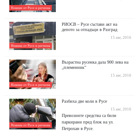
Новини от Русе и региона
РИОСВ – Русе състави акт на
депото за отпадъци в Разград
15 авг, 2016
Новини от Русе и региона
Възрастна русенка дала 900 лева на
„племенник“
15 авг, 2016
Новини от Русе и региона
Разбиха две коли в Русе
15 авг, 2016
Превозните средства са били
паркирани пред блок на ул.
Новини от Русе и региона
Петрохан в Русе.