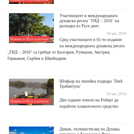
Участниците в международната
дунавска регата `ТИД – 2016` на
разходка из Русе днес
16 авг, 2016
Новини от Русе и региона
Сред участниците в 61-то издание
на международната дунавска регата
„ТИД – 2016“ са гребци от България, Румъния, Австрия,
Германия, Сърбия и Швейцария.
Шофьор на линейка подкара `Dark
Трабантула`
16 авг, 2016
Две години отнело на Роберт да
Новини от Русе и региона
изработи плавателното средство
Диван, пътешествсащ по Дунава,