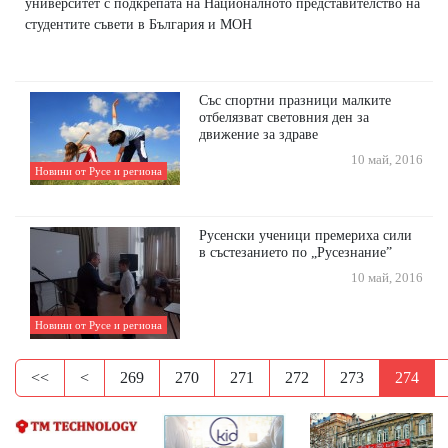
университет с подкрепата на Националното представителство на
студентите съвети в България и МОН
Със спортни празници малките
отбелязват световния ден за
движение за здраве
10 май, 2016
Новини от Русе и региона
Русенски ученици премериха сили
в състезанието по „Русезнание”
10 май, 2016
Новини от Русе и региона
<<
<
269
270
271
272
273
274