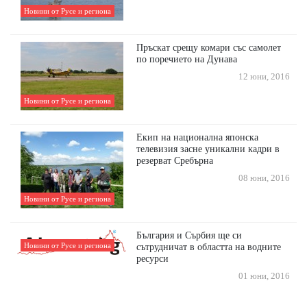
Новини от Русе и региона
Пръскат срещу комари със самолет
по поречието на Дунава
12 юни, 2016
Новини от Русе и региона
Екип на национална японска
телевизия засне уникални кадри в
резерват Сребърна
08 юни, 2016
Новини от Русе и региона
България и Сърбия ще си
Новини от Русе и региона
сътрудничат в областта на водните
ресурси
01 юни, 2016