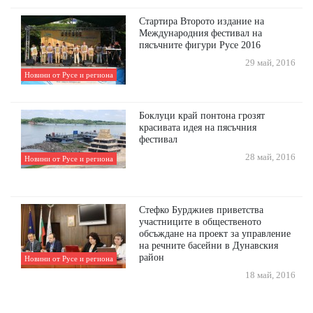
Стартира Второто издание на
Международния фестивал на
пясъчните фигури Русе 2016
29 май, 2016
Новини от Русе и региона
Боклуци край понтона грозят
красивата идея на пясъчния
фестивал
28 май, 2016
Новини от Русе и региона
Стефко Бурджиев приветства
участниците в общественото
обсъждане на проект за управление
на речните басейни в Дунавския
район
Новини от Русе и региона
18 май, 2016