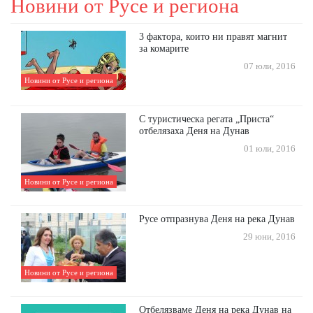
Новини от Русе и региона
3 фактора, които ни правят магнит
за комарите
07 юли, 2016
Новини от Русе и региона
С туристическа регата „Приста“
отбелязаха Деня на Дунав
01 юли, 2016
Новини от Русе и региона
Русе отпразнува Деня на река Дунав
29 юни, 2016
Новини от Русе и региона
Отбелязваме Деня на река Дунав на