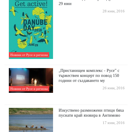
29 юни
28 юни, 2016
Новини от Русе и региона
„Пристанищен комплекс - Русе” с
тържествен концерт по повод 150
години от създаването му
26 юни, 2016
Новини от Русе и региона
Изкуствено размножени птици бяха
пуснати край язовира в Антимово
17 юни, 2016