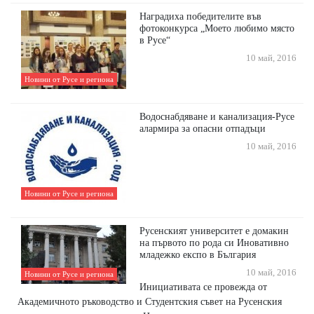
Наградиха победителите във
фотоконкурса „Моето любимо място
в Русе“
10 май, 2016
Новини от Русе и региона
Водоснабдяване и канализация-Русе
алармира за опасни отпадъци
10 май, 2016
Новини от Русе и региона
Русенският университет е домакин
на първото по рода си Иновативно
младежко експо в България
10 май, 2016
Новини от Русе и региона
Инициативата се провежда от
Академичното ръководство и Студентския съвет на Русенския