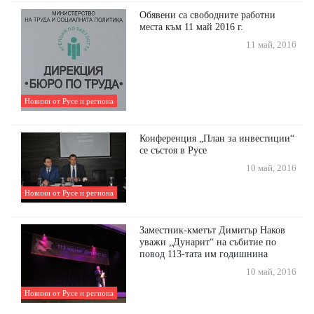
Обявени са свободните работни
места към 11 май 2016 г.
11 май, 2016
Новини от Русе и региона
Конференция „План за инвестиции“
се състоя в Русе
10 май, 2016
Новини от Русе и региона
Заместник-кметът Димитър Наков
уважи „Дунарит“ на събитие по
повод 113-тата им годишнина
10 май, 2016
Новини от Русе и региона