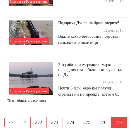
15 дек, 2015
Новини от Русе и региона
Подариха Дунав на бракониерите!
12 дек, 2015
Вижте какво безобразие подготвят
Новини от Русе и региона
ганьовските политици
2 кораба за измерване и маркиране
на водния път в българския участък
на Дунава
06 дек, 2015
Почти 6 млн. евро ще получи
Новини от Русе и региона
страната ни по проекта, което е 85
% от общата стойност
<<
<
272
273
274
275
276
277