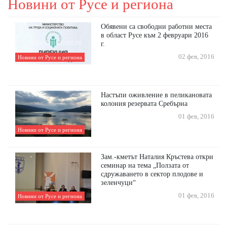
Новини от Русе и региона
Обявени са свободни работни места
в област Русе към 2 февруари 2016
г.
02 фев, 2016
Новини от Русе и региона
Настъпи оживление в пеликановата
колония резервата Сребърна
01 фев, 2016
Новини от Русе и региона
Зам.-кметът Наталия Кръстева откри
семинар на тема „Ползата от
сдружаването в сектор плодове и
зеленчуци“
01 фев, 2016
Новини от Русе и региона