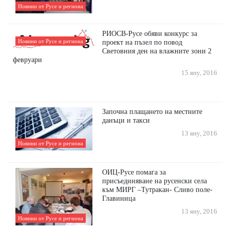
Новини от Русе и региона
РИОСВ-Русе обяви конкурс за
Новини от Русе и региона
проект на пъзел по повод
Световния ден на влажните зони 2
февруари
15 яну, 2016
Започна плащането на местните
данъци и такси
13 яну, 2016
Новини от Русе и региона
ОИЦ-Русе помага за
присъединяване на русенски села
към МИРГ –Тутракан- Сливо поле-
Главиница
13 яну, 2016
Новини от Русе и региона