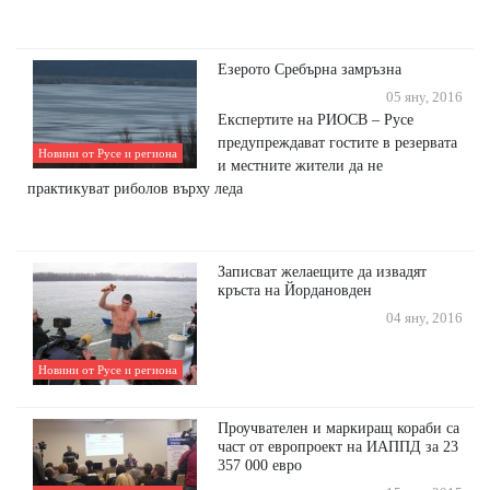
Езерото Сребърна замръзна
05 яну, 2016
Експертите на РИОСВ – Русе
предупреждават гостите в резервата
Новини от Русе и региона
и местните жители да не
практикуват риболов върху леда
Записват желаещите да извадят
кръста на Йордановден
04 яну, 2016
Новини от Русе и региона
Проучвателен и маркиращ кораби са
част от европроект на ИАППД за 23
357 000 евро