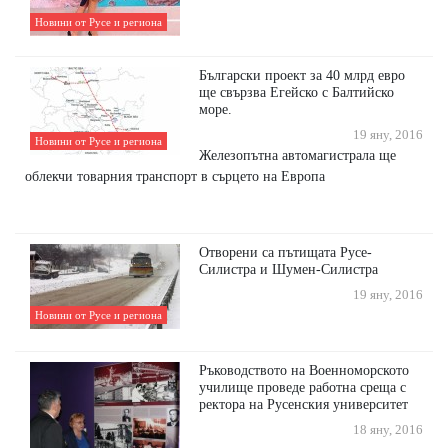
Новини от Русе и региона
Български проект за 40 млрд евро
ще свързва Егейско с Балтийско
море.
19 яну, 2016
Новини от Русе и региона
Железопътна автомагистрала ще
облекчи товарния транспорт в сърцето на Европа
Отворени са пътищата Русе-
Силистра и Шумен-Силистра
19 яну, 2016
Новини от Русе и региона
Ръководството на Военноморското
училище проведе работна среща с
ректора на Русенския университет
18 яну, 2016