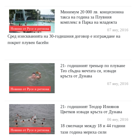
Минимум 20 000 лв. концесионна
такса на година за Плувния
комплекс в Парка на младежта
Новини от Русе и региона
07 яну, 2016
Сред изискванията на 30-годишния договор е изграждане на
покрит плувен басейн
21- годишният треньор по плуване
Тео сбъдна мечтата си, извади
кръста от Дунава
07 яну, 2016
Новини от Русе и региона
21- годишният Теодор Илиянов
Цветков извади кръста от Дунава
06 яну, 2016
18 смелчаци между 18 и 44 години
Новини от Русе и региона
тази година мериха сили