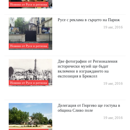
Новини от Русе и региона
Русе с реклама в сърцето на Париж
19 авг, 2016
Новини от Русе и региона
Две фотографии от Регионаления
исторически музей ще бъдат
включени в изграждането на
експозиция в Брюксел
Новини от Русе и региона
19 авг, 2016
Делегация от Гюргево ще гостува в
община Сливо поле
19 авг, 2016