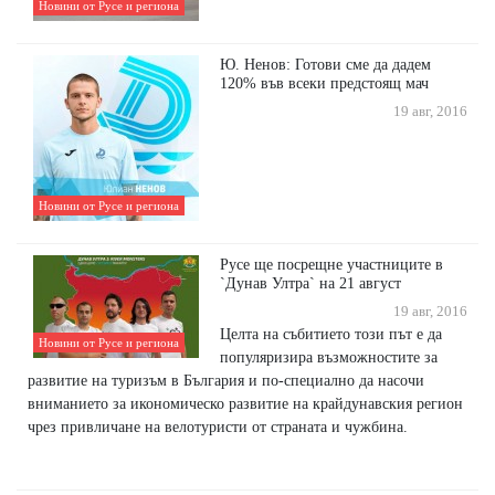
Новини от Русе и региона
Ю. Ненов: Готови сме да дадем
120% във всеки предстоящ мач
19 авг, 2016
Новини от Русе и региона
Русе ще посрещне участниците в
`Дунав Ултра` на 21 август
19 авг, 2016
Целта на събитието този път е да
Новини от Русе и региона
популяризира възможностите за
развитие на туризъм в България и по-специално да насочи
вниманието за икономическо развитие на крайдунавския регион
чрез привличане на велотуристи от страната и чужбина.