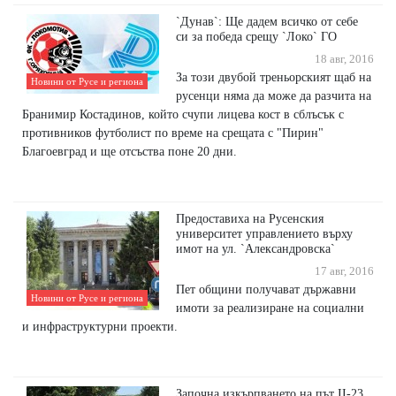
`Дунав`: Ще дадем всичко от себе
си за победа срещу `Локо` ГО
18 авг, 2016
За този двубой треньорският щаб на
Новини от Русе и региона
русенци няма да може да разчита на
Бранимир Костадинов, който счупи лицева кост в сблъсък с
противников футболист по време на срещата с "Пирин"
Благоевград и ще отсъства поне 20 дни.
Предоставиха на Русенския
университет управлението върху
имот на ул. `Александровска`
17 авг, 2016
Пет общини получават държавни
Новини от Русе и региона
имоти за реализиране на социални
и инфраструктурни проекти.
Започна изкърпването на път II-23