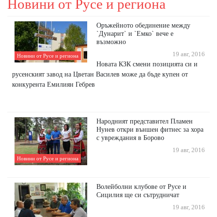
Новини от Русе и региона
Оръжейното обединение между
`Дунарит` и `Емко` вече е
възможно
19 авг, 2016
Новини от Русе и региона
Новата КЗК смени позицията си и
русенският завод на Цветан Василев може да бъде купен от
конкурента Емилиян Гебрев
Народният представител Пламен
Нунев откри външен фитнес за хора
с увреждания в Борово
19 авг, 2016
Новини от Русе и региона
Волейболни клубове от Русе и
Сицилия ще си сътрудничат
19 авг, 2016