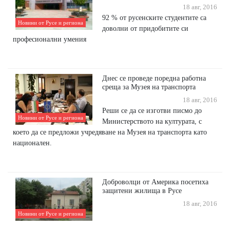
18 авг, 2016
92 % от русенските студентите са
Новини от Русе и региона
доволни от придобитите си
професионални умения
Днес се проведе поредна работна
среща за Музея на транспорта
18 авг, 2016
Реши се да се изготви писмо до
Новини от Русе и региона
Министерството на културата, с
което да се предложи учредяване на Музея на транспорта като
национален.
Доброволци от Америка посетиха
защитени жилища в Русе
18 авг, 2016
Новини от Русе и региона