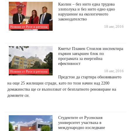
Каолин – без нито една трудова
злополука и без нито едно едно
нарушение на екологичното
законодателство
18 авг, 2016
Новини от Русе и региона
Кметът Пламен Стоилов инспектира
първия завършен блок по
програмата за енергийна
ефективност
18 авг, 2016
Новини от Русе и региона
Предстои да стартира обновяването
на още 25 жилищни сгради, като по този начин над 2200
домакинства ще се възползват от безплатното реновиране на
домовете си.
Студентите от Русенския
университет участваха в
международно изследване