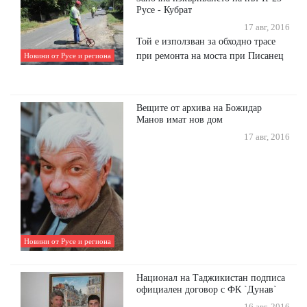
Русе - Кубрат
17 авг, 2016
Той е използван за обходно трасе
при ремонта на моста при Писанец
Новини от Русе и региона
Вещите от архива на Божидар
Манов имат нов дом
17 авг, 2016
Новини от Русе и региона
Национал на Таджикистан подписа
официален договор с ФК `Дунав`