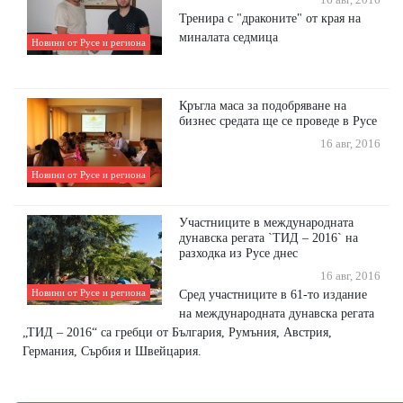
16 авг, 2016
Тренира с "драконите" от края на
миналата седмица
Новини от Русе и региона
Кръгла маса за подобряване на
бизнес средата ще се проведе в Русе
16 авг, 2016
Новини от Русе и региона
Участниците в международната
дунавска регата `ТИД – 2016` на
разходка из Русе днес
16 авг, 2016
Новини от Русе и региона
Сред участниците в 61-то издание
на международната дунавска регата
„ТИД – 2016“ са гребци от България, Румъния, Австрия,
Германия, Сърбия и Швейцария.