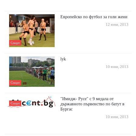
Европейско по футбол за голи жени
12 юни, 2013
Спорт
lyk
10 юни, 2013
Спорт
"Имидж- Русе" с 9 медала от
Спорт
държавното първенство по батут в
Бургас
10 юни, 2013