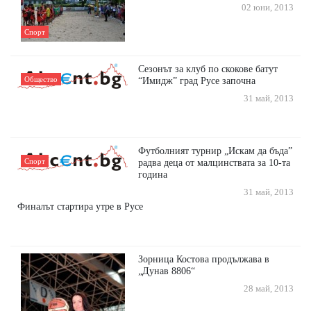
02 юни, 2013
Спорт
Сезонът за клуб по скокове батут
Общество
“Имидж” град Русе започна
31 май, 2013
Футболният турнир „Искам да бъда”
Спорт
радва деца от малцинствата за 10-та
година
31 май, 2013
Финалът стартира утре в Русе
Зорница Костова продължава в
„Дунав 8806“
28 май, 2013