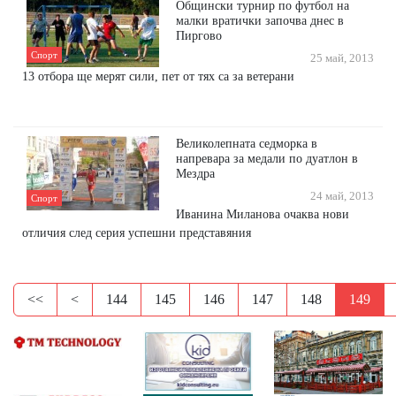
Общински турнир по футбол на
малки вратички започва днес в
Пиргово
Спорт
25 май, 2013
13 отбора ще мерят сили, пет от тях са за ветерани
Великолепната седморка в
напревара за медали по дуатлон в
Мездра
24 май, 2013
Спорт
Иванина Миланова очаква нови
отличия след серия успешни представяния
<<
<
144
145
146
147
148
149