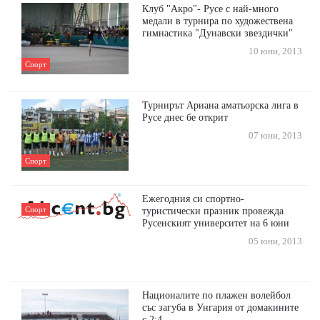
Клуб "Акро"- Русе с най-много
медали в турнира по художествена
гимнастика "Дунавски звездички"
10 юни, 2013
Спорт
Турнирът Ариана аматьорска лига в
Русе днес бе открит
07 юни, 2013
Спорт
Ежегодния си спортно-
Спорт
туристически празник провежда
Русенският университет на 6 юни
05 юни, 2013
Националите по плажен волейбол
със загуба в Унгария от домакините
с 2:4