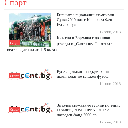
Спорт
Бившите национални шампиони
Дунав2010 пак с Kamenitza Фен
Купа в Русе
17 юни, 2013
Китаеца и Бормаша с два нови
Спорт
рекорда в „Силен шут“ – летвата
вече е вдигната до 115 км/час
Русе е домакин на държавния
Спорт
шампионат по плажен футбол
14 юни, 2013
Започва държавния турнир по тенис
Спорт
за жени „RUSE OPEN” 2013 с
награден фонд 3000 лв.
12 юни, 2013