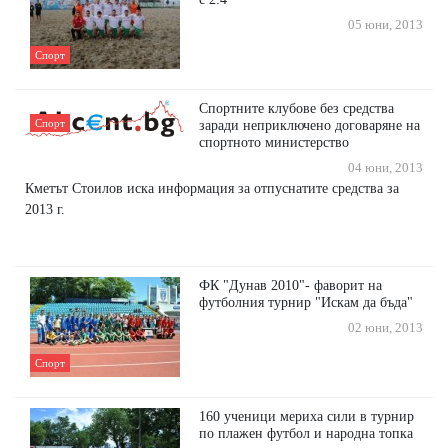
05 юни, 2013
Спорт
Спортните клубове без средства
Спорт
заради неприключено договаряне на
спортното министерство
04 юни, 2013
Кметът Стоилов иска информация за отпуснатите средства за
2013 г.
ФК "Дунав 2010"- фаворит на
футболния турнир "Искам да бъда"
02 юни, 2013
Спорт
160 ученици мериха сили в турнир
по плажен футбол и народна топка