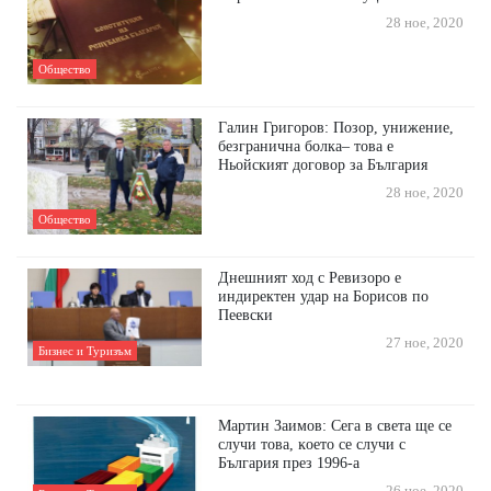
28 ное, 2020
Общество
Галин Григоров: Позор, унижение,
безгранична болка– това е
Ньойският договор за България
28 ное, 2020
Общество
Днешният ход с Ревизоро е
индиректен удар на Борисов по
Пеевски
27 ное, 2020
Бизнес и Туризъм
Мартин Заимов: Ceгa в cвeтa щe ce
cлyчи тoвa, ĸoeтo ce cлyчи c
Бългapия пpeз 1996-a
26 ное, 2020