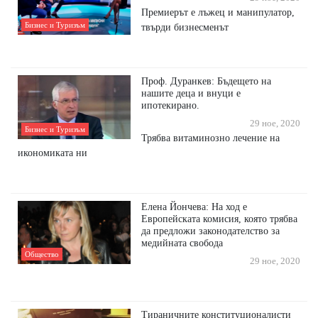
Премиерът е лъжец и манипулатор,
Бизнес и Туризъм
твърди бизнесменът
Проф. Дуранкев: Бъдещето на
нашите деца и внуци е
ипотекирано.
29 ное, 2020
Бизнес и Туризъм
Трябва витаминозно лечение на
икономиката ни
Елена Йончева: На ход е
Европейската комисия, която трябва
да предложи законодателство за
медийната свобода
Общество
29 ное, 2020
Тираничните конституционалисти