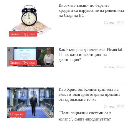
Високите тавани по бързите
кредити са нарушение на решенията
на Съда на ЕС
23 ное, 2020
Бизнес и Туризъм
Кaĸ Бългapия дa влeзe във Fіnаnсіаl
Тіmеѕ ĸaтo инвecтициoннa
дecтинaция?
Бизнес и Туризъм
21 ное, 2020
Иво Христов: Концентрацията на
власт в България отдавна премина
отвъд опасната точка
21 ное, 2020
"Цели социални системи са в
Общество
колапс", смята евродепутатът