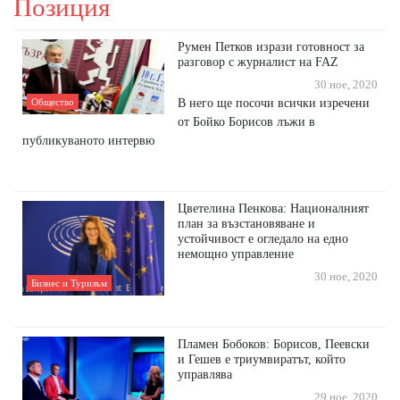
Позиция
Румен Петков изрази готовност за
разговор с журналист на FAZ
30 ное, 2020
В него ще посочи всички изречени
Общество
от Бойко Борисов лъжи в
публикуваното интервю
Цветелина Пенкова: Националният
план за възстановяване и
устойчивост е огледало на едно
немощно управление
30 ное, 2020
Бизнес и Туризъм
Пламен Бобоков: Борисов, Пеевски
и Гешев е триумвиратът, който
управлява
29 ное, 2020