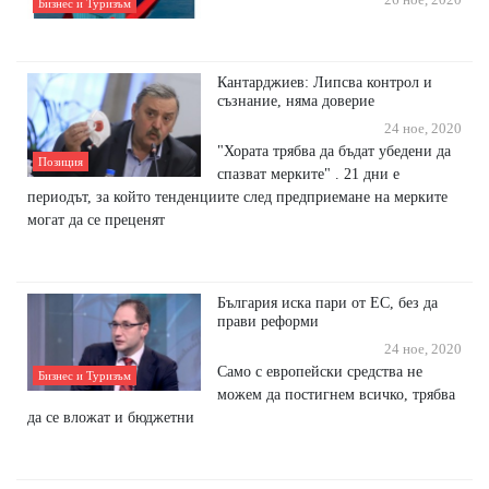
Бизнес и Туризъм
Кантарджиев: Липсва контрол и
съзнание, няма доверие
24 ное, 2020
"Хората трябва да бъдат убедени да
Позиция
спазват мерките" . 21 дни е
периодът, за който тенденциите след предприемане на мерките
могат да се преценят
България иска пари от ЕС, без да
прави реформи
24 ное, 2020
Само с европейски средства не
Бизнес и Туризъм
можем да постигнем всичко, трябва
да се вложат и бюджетни