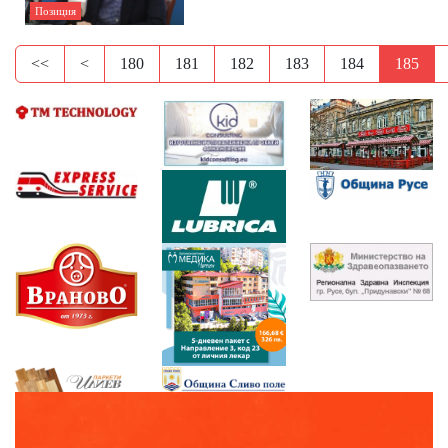
Позиция
<<
<
180
181
182
183
184
185