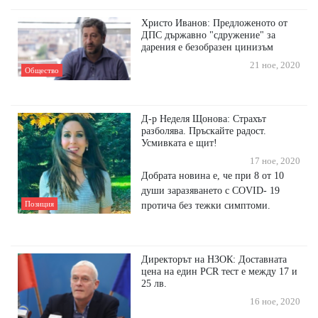
Христо Иванов: Предложеното от
ДПС държавно "сдружение" за
дарения е безобразен цинизъм
21 ное, 2020
Общество
Д-р Неделя Щонова: Страхът
разболява. Пръскайте радост.
Усмивката е щит!
17 ное, 2020
Добрата новина е, че при 8 от 10
души заразяването с COVID- 19
протича без тежки симптоми.
Позиция
Директорът на НЗОК: Доставната
цена на един PCR тест e между 17 и
25 лв.
16 ное, 2020