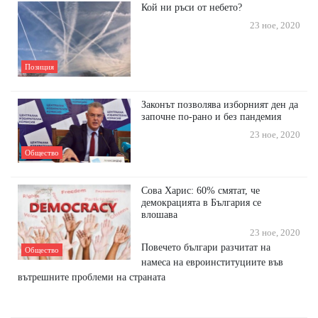
Кой ни ръси от небето?
23 ное, 2020
Позиция
Законът позволява изборният ден да
започне по-рано и без пандемия
23 ное, 2020
Общество
Сова Харис: 60% смятат, че
демокрацията в България се
влошава
23 ное, 2020
Повечето българи разчитат на
Общество
намеса на евроинституциите във
вътрешните проблеми на страната