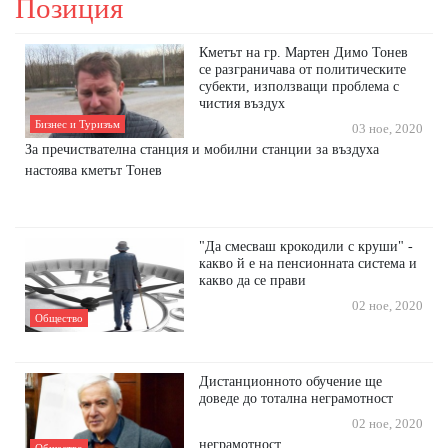
Позиция
Кметът на гр. Мартен Димо Тонев
се разграничава от политическите
субекти, използващи проблема с
чистия въздух
Бизнес и Туризъм
03 ное, 2020
За пречиствателна станция и мобилни станции за въздуха
настоява кметът Тонев
"Да смесваш крокодили с круши" -
какво й е на пенсионната система и
какво да се прави
02 ное, 2020
Общество
Дистанционното обучение ще
доведе до тотална неграмотност
02 ное, 2020
неграмотност