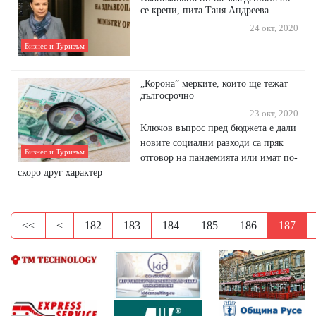
се крепи, пита Таня Андреева
24 окт, 2020
Бизнес и Туризъм
„Корона” мерките, които ще тежат
дългосрочно
23 окт, 2020
Ключов въпрос пред бюджета е дали
новите социални разходи са пряк
Бизнес и Туризъм
отговор на пандемията или имат по-
скоро друг характер
<<
<
182
183
184
185
186
187