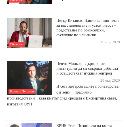
Общество
Петър Витанов: Националният план
за възстановяване и устойчивост –
представяне по брюкселски,
съставяне по нашенски
01 ное, 2020
Общество
Пенчо Милков : Държавните
институции да си свършат работата
и осъществяват нужния контрол
29 окт, 2020
И сега замърсяващите производства
Бизнес и Туризъм
с в зони " предимно
производствени", каза кметът след срещата с Експертния съвет,
изготвил ОУП
КРИБ Русе: Позицията на кмета