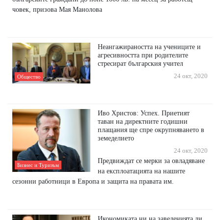
човек, призова Мая Манолова
Неангажираността на учениците и
агресивността при родителите
стресират българския учител
24 окт, 2020
Общество
Иво Христов: Успех. Приетият
таван на директните годишни
плащания ще спре окрупняването в
земеделието
24 окт, 2020
Предвиждат се мерки за овладяване
Бизнес и Туризъм
на експлоатацията на нашите
сезонни работници в Европа и защита на правата им.
Икономиката ни на заведенията ли