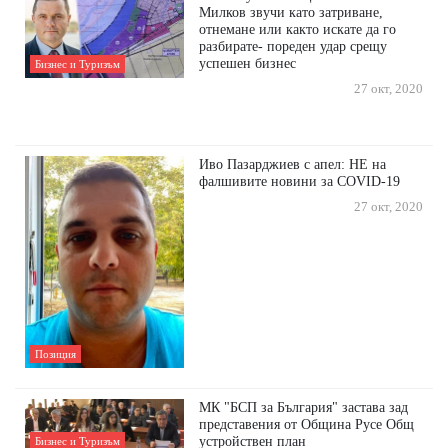
Милков звучи като затриване,
отнемане или както искате да го
разбирате- пореден удар срещу
успешен бизнес
Бизнес и Туризъм
27 окт, 2020
Иво Пазарджиев с апел: НЕ на
фалшивите новини за COVID-19
27 окт, 2020
Позиция
МК "БСП за България" застава зад
представения от Община Русе Общ
устройствен план
Бизнес и Туризъм