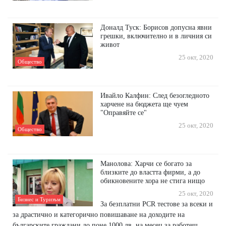
Доналд Туск: Борисов допусна явни
грешки, включително и в личния си
живот
25 окт, 2020
Общество
Ивайло Калфин: След безогледното
харчене на бюджета ще чуем
"Оправяйте се"
25 окт, 2020
Общество
Манолова: Харчи се богато за
близките до властта фирми, а до
обикновените хора не стига нищо
25 окт, 2020
Бизнес и Туризъм
За безплатни PCR тестове за всеки и
за драстично и категорично повишаване на доходите на
българските граждани до поне 1000 лв. на месец за работещ