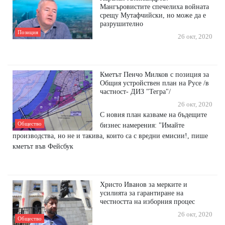
Мангъровистите спечелиха войната
срещу Мутафчийски, но може да е
разрушително
Позиция
26 окт, 2020
Кметът Пенчо Милков с позиция за
Общия устройствен план на Русе /в
частност- ДИЗ "Тегра"/
26 окт, 2020
С новия план казваме на бъдещите
Общество
бизнес намерения: "Имайте
производства, но не и такива, които са с вредни емисии!, пише
кметът във Фейсбук
Христо Иванов за мерките и
усилията за гарантиране на
честността на изборния процес
26 окт, 2020
Общество