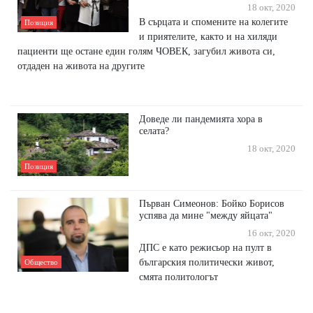
18 окт, 2020
В сърцата и спомените на колегите
Позиция
и приятелите, както и на хиляди
пациенти ще остане един голям ЧОВЕК, загубил живота си,
отдаден на живота на другите
Доведе ли пандемията хора в
селата?
18 окт, 2020
Позиция
Първан Симеонов: Бойко Борисов
успява да мине "между яйцата"
16 окт, 2020
ДПС е като режисьор на пулт в
българския политически живот,
Общество
смята политологът