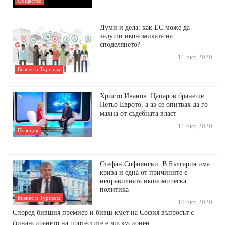
Общество
Думи и дела: как ЕС може да
задуши икономиката на
споделянето?
11 окт, 2020
Бизнес и Туризъм
Христо Иванов: Цацаров бранеше
Петьо Еврото, а аз се опитвах да го
махна от съдебната власт
11 окт, 2020
Позиция
Стефан Софиянски: В България има
криза и една от причините е
неправилната икономическа
политика
Бизнес и Туризъм
10 окт, 2020
Според бившия премиер и бивш кмет на София въпросът с
финансирането на протестите е дискусионен.