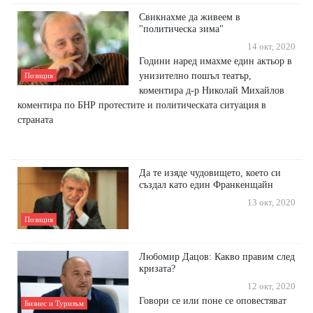
Свикнахме да живеем в
"политическа зима"
14 окт, 2020
Години наред имахме един актьор в
унизително пошъл театър,
Позиция
коментира д-р Николай Михайлов
коментира по БНР протестите и политическата ситуация в
страната
Да те изяде чудовището, което си
създал като един Франкенщайн
13 окт, 2020
Позиция
Любомир Дацов: Какво правим след
кризата?
12 окт, 2020
Говори се или поне се оповестяват
Бизнес и Туризъм