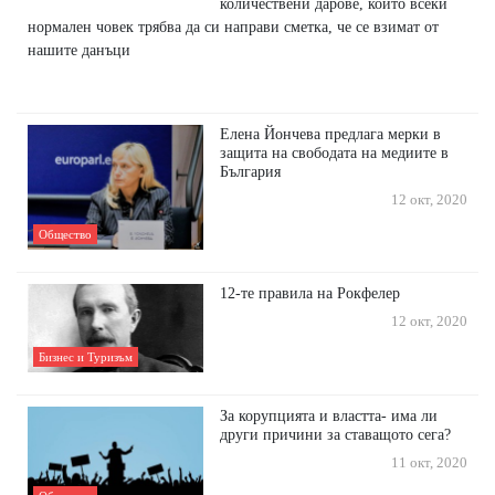
количествени дарове, които всеки
нормален човек трябва да си направи сметка, че се взимат от
нашите данъци
Елена Йончева предлага мерки в
защита на свободата на медиите в
България
12 окт, 2020
Общество
12-те правила на Рокфелер
12 окт, 2020
Бизнес и Туризъм
За корупцията и властта- има ли
други причини за ставащото сега?
11 окт, 2020