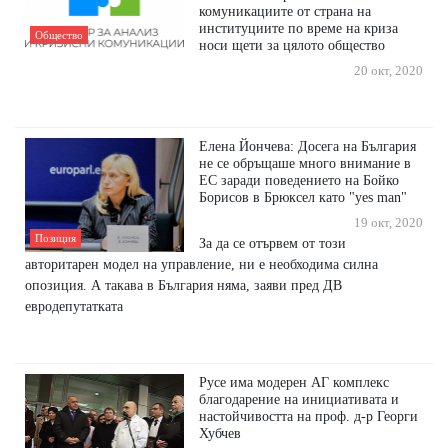
комуникациите от страна на
институциите по време на криза
Общество
носи щети за цялото общество
20 окт, 2020
Елена Йончева: Досега на България
не се обръщаше много внимание в
ЕС заради поведението на Бойко
Борисов в Брюксел като "yes man"
19 окт, 2020
Позиция
За да се отървем от този
авторитарен модел на управление, ни е необходима силна
опозиция. А такава в България няма, заяви пред ДВ
евродепутатката
Русе има модерен АГ комплекс
благодарение на инициативата и
настойчивостта на проф. д-р Георги
Хубчев