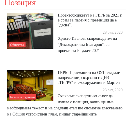
Позиция
Проектобюджетът на ГЕРБ за 2021 г.
е срам за партия с претенция да е
"дясна".
23 окт, 2020
Христо Иванов, съпредседател на
“Демократична България”, за
Общество
проекта за Бюджет 2021
ГЕРБ: Приемането на ОУП създаде
напрежение, свързано с ДИЗ
„ТЕГРА“ и екосдружения и Мартен
23 окт, 2020
Очакваме експертният съвет да
Бизнес и Туризъм
излезе с позиция, която ще има
необходимата тежест и на следващ етап ще спомогне гласуването
на Общия устройствен план, пишат старейшините