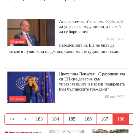
Атанас Семов: У нас има борба кой
да управлява корупцията, а не кой
да се бори с нея
10 окт, 2020
Общество
Резолюцията на ЕП не бива да
потъне в пушилката на джипа, смята конституционният съдия
Цветелина Пенкова: „С резолюцията
си ЕП сне доверие към
управляващите и изрази подкрепата
към българските граждани“
09 окт, 2020
Общество
<<
<
183
184
185
186
187
188