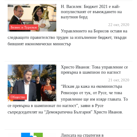
Н. Василев: Бюджет 2021 е най-
популисткият от въвеждането на
валутния борд
22 окт, 2020
Бизнес и Туризъм
Управлението на Борисов оставя на
следващото правителство труден за изпълнение бюджет, твърди
бившият икономически министър
Христо Иванов: Това управление се
превърна в шампион по наглост
21 окт, 2020
“Искам да кажа на екоминистъра
Ревизоро от тук, от Русе, че това
Общество
управление ще им изяде главата. То
се превърна в шампионат по наглост”, заяви в Русе
съпредседателят на “Демократична България” Христо Иванов.
Липсата на стратегия в