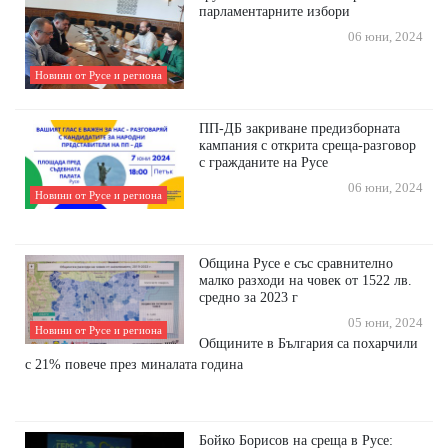
парламентарните избори
06 юни, 2024
Новини от Русе и региона
ПП-ДБ закриване предизборната
кампания с открита среща-разговор
с гражданите на Русе
06 юни, 2024
Новини от Русе и региона
Община Русе е със сравнително
малко разходи на човек от 1522 лв.
средно за 2023 г
05 юни, 2024
Новини от Русе и региона
Общините в България са похарчили
с 21% повече през миналата година
Бойко Борисов на среща в Русе: