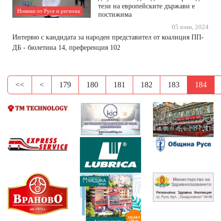
тези на европейските държави е
Новини от Русе и региона
постижима
05 юни, 2024
Интервю с кандидата за народен представител от коалиция ПП-
ДБ - бюлетина 14, преференция 102
<<
<
179
180
181
182
183
184