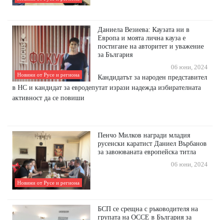
Даниела Везиева: Каузата ни в
Европа и моята лична кауза е
постигане на авторитет и уважение
за България
06 юни, 2024
Новини от Русе и региона
Кандидатът за народен представител
в НС и кандидат за евродепутат изрази надежда избирателната
активност да се повиши
Пенчо Милков награди младия
русенски каратист Даниел Върбанов
за завоюваната европейска титла
06 юни, 2024
Новини от Русе и региона
БСП се срещна с ръководителя на
групата на ОССЕ в България за