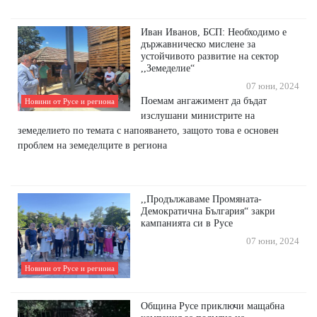
Иван Иванов, БСП: Необходимо е
държавническо мислене за
устойчивото развитие на сектор
,,Земеделие“
07 юни, 2024
Поемам ангажимент да бъдат
Новини от Русе и региона
изслушани министрите на
земеделието по темата с напояването, защото това е основен
проблем на земеделците в региона
,,Продължаваме Промяната-
Демократична България“ закри
кампанията си в Русе
07 юни, 2024
Новини от Русе и региона
Община Русе приключи мащабна