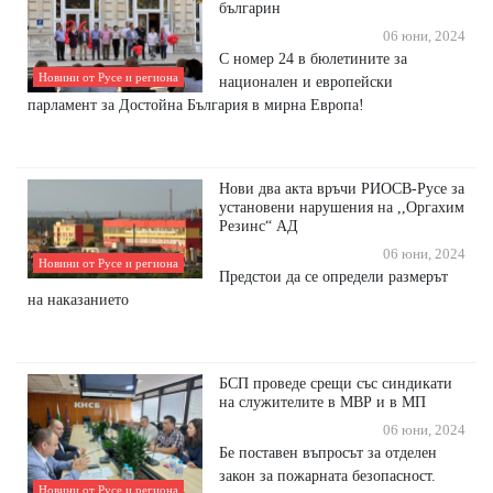
българин
06 юни, 2024
С номер 24 в бюлетините за
Новини от Русе и региона
национален и европейски
парламент за Достойна България в мирна Европа!
Нови два акта връчи РИОСВ-Русе за
установени нарушения на ,,Оргахим
Резинс“ АД
06 юни, 2024
Новини от Русе и региона
Предстои да се определи размерът
на наказанието
БСП проведе срещи със синдикати
на служителите в МВР и в МП
06 юни, 2024
Бе поставен въпросът за отделен
закон за пожарната безопасност.
Новини от Русе и региона