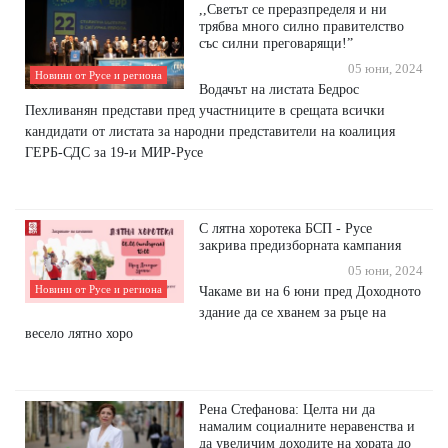
,,Светът се преразпределя и ни
трябва много силно правителство
със силни преговарящи!”
05 юни, 2024
Новини от Русе и региона
Водачът на листата Бедрос
Пехливанян представи пред участниците в срещата всички
кандидати от листата за народни представители на коалиция
ГЕРБ-СДС за 19-и МИР-Русе
С лятна хоротека БСП - Русе
закрива предизборната кампания
05 юни, 2024
Чакаме ви на 6 юни пред Доходното
Новини от Русе и региона
здание да се хванем за ръце на
весело лятно хоро
Рена Стефанова: Целта ни да
намалим социалните неравенства и
да увеличим доходите на хората до