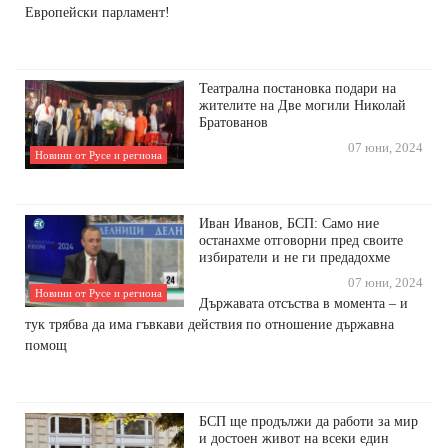
Европейски парламент!
Театрална постановка подари на
жителите на Две могили Николай
Братованов
07 юни, 2024
Новини от Русе и региона
Иван Иванов, БСП: Само ние
останахме отговорни пред своите
избиратели и не ги предадохме
07 юни, 2024
Новини от Русе и региона
Държавата отсъства в момента – и
тук трябва да има гъвкави действия по отношение държавна
помощ
БСП ще продължи да работи за мир
и достоен живот на всеки един