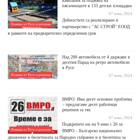
кампания за подмяна на
пясъчниците в 133 детски площадки
07 юни, 2024
Дейностите са реализирани в
Новини от Русе и региона
партньорство с "АС СТРОЙ" ЕООД
в рамките на предварително определения срок
Над 200 автомобила от 4 държави в
десетия Парад на ретро автомобили
в Русе
Новини от Русе и региона
07 юни, 2024
ВМРО: Има десет основни проблема
– предлагаме десет работещи
решения за тях
07 юни, 2024
Подкрепете ни на 9 юни с 26 за
Новини от Русе и региона
ВМРО – Българско национално
движение в бюлетината за Народно събрание и в бюлетина за