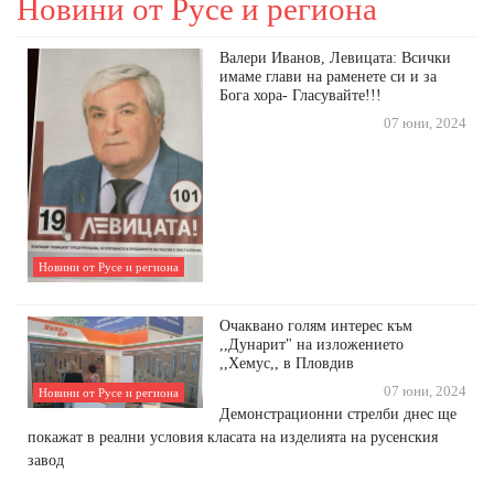
Новини от Русе и региона
Валери Иванов, Левицата: Всички
имаме глави на раменете си и за
Бога хора- Гласувайте!!!
07 юни, 2024
Новини от Русе и региона
Очаквано голям интерес към
,,Дунарит" на изложението
,,Хемус,, в Пловдив
07 юни, 2024
Новини от Русе и региона
Демонстрационни стрелби днес ще
покажат в реални условия класата на изделията на русенския
завод