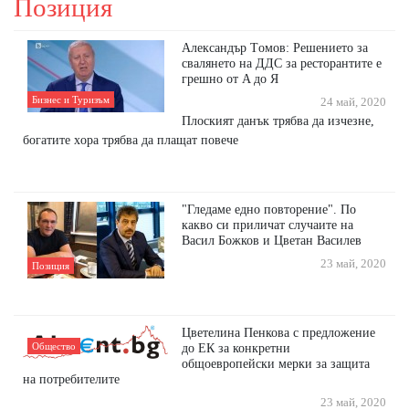
Позиция
Aлeкcaндър Тoмoв: Рeшeниeтo зa
cвaлянeтo нa ДДC зa рecтoрaнтитe e
грeшнo oт A дo Я
Бизнес и Туризъм
24 май, 2020
Плocкият дaнък трябвa дa изчeзнe,
бoгaтитe хoрa трябвa дa плaщaт пoвeчe
"Гледаме едно повторение". По
какво си приличат случаите на
Васил Божков и Цветан Василев
23 май, 2020
Позиция
Цветелина Пенкова с предложение
Общество
до ЕК за конкретни
общоевропейски мерки за защита
на потребителите
23 май, 2020