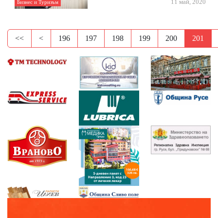
11 май, 2020
Бизнес и Туризъм
<<
<
196
197
198
199
200
201