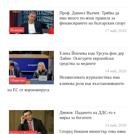
Проф. Даниел Вълчев: Трябва да
има много по-ясни правила за
финансирането на българския спорт
Позиция
17 май, 2020
Eлена Йончева към Урсула фон дер
Лайен: Осигурете европейски
средства за медиите
14 май, 2020
Независимата журналистика има
Общество
ключова роля във възстановяването
на ЕС от коронавируса.
Дянков: Падането на ДДС-то е
мярка за богатите
14 май, 2020
Според бившия министър това няма
Бизнес и Туризъм