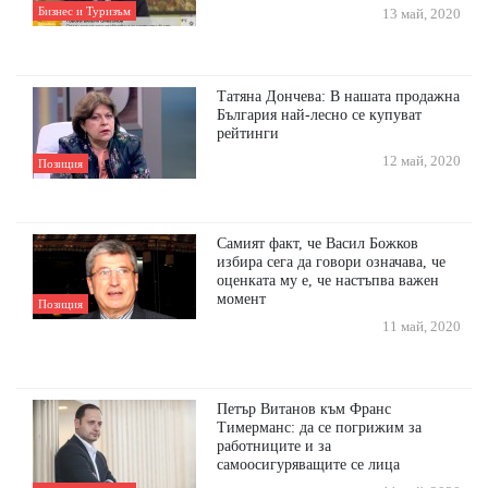
Бизнес и Туризъм
13 май, 2020
Татяна Дончева: В нашата продажна
България най-лесно се купуват
рейтинги
12 май, 2020
Позиция
Самият факт, че Васил Божков
избира сега да говори означава, че
оценката му е, че настъпва важен
момент
Позиция
11 май, 2020
Петър Витанов към Франс
Тимерманс: да се погрижим за
работниците и за
самоосигуряващите се лица