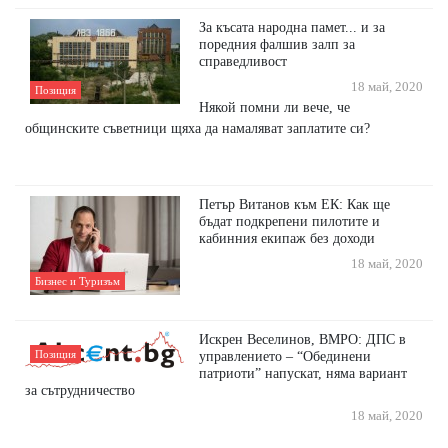
За късата народна памет... и за
поредния фалшив залп за
справедливост
18 май, 2020
Позиция
Някой помни ли вече, че
общинските съветници щяха да намаляват заплатите си?
Петър Витанов към ЕК: Как ще
бъдат подкрепени пилотите и
кабинния екипаж без доходи
18 май, 2020
Бизнес и Туризъм
Искрен Веселинов, ВМРО: ДПС в
Позиция
управлението – “Обединени
патриоти” напускат, няма вариант
за сътрудничество
18 май, 2020