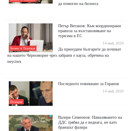
да помогне на бизнеса
Петър Витанов: Към координирани
правила за възстановяване на
туризма в ЕС
14 май, 2020
Бизнес и Туризъм
Да принудим българите да почиват
на нашето Черноморие чрез забрани е кауза, обречена на
неуспех
Последното повикване за Горанов
14 май, 2020
Позиция
Валери Симеонов: Намаляването на
ДДС трябва да е веднага, не като
браншът фалира