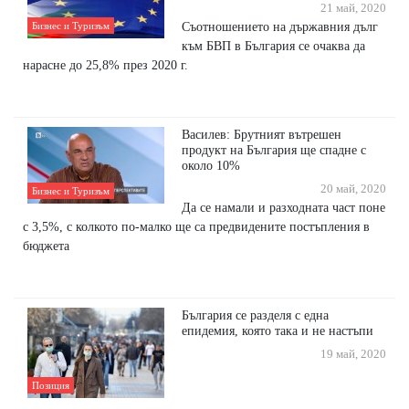
21 май, 2020
Съотношението на държавния дълг
Бизнес и Туризъм
към БВП в България се очаква да
нарасне до 25,8% през 2020 г.
Василев: Брутният вътрешен
продукт на България ще спадне с
около 10%
20 май, 2020
Бизнес и Туризъм
Да се намали и разходната част поне
с 3,5%, с колкото по-малко ще са предвидените постъпления в
бюджета
България се разделя с една
епидемия, която така и не настъпи
19 май, 2020
Позиция