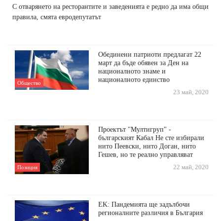
С отварянето на ресторантите и заведенията е редно да има общи
правила, смята евродепутатът
Обединени патриоти предлагат 22
март да бъде обявен за Ден на
националното знаме и
националното единство
Общество
23 май, 2020
Проектът "Мултигруп" -
българският Кабал Не сте избирали
нито Пеевски, нито Доган, нито
Гешев, но те реално управляват
22 май, 2020
Позиция
EK: Пандемията ще задълбочи
регионалните различия в България