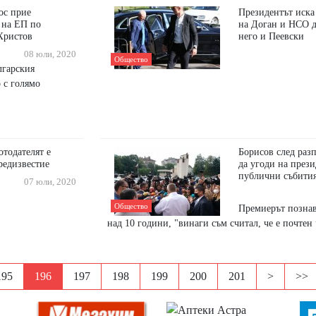
ос прие
Президентът иска
 на ЕП по
на Доган и НСО д
Христов
него и Пеевски
08 юли, 2020
Общество
лгарския
 с голямо
отодателят е
Борисов след разп
редизвестие
да угоди на прези
публични събити
07 юли, 2020
Общество
Премиерът познав
над 10 години, "винаги съм считал, че е почтен
195
196
197
198
199
200
201
>
>>