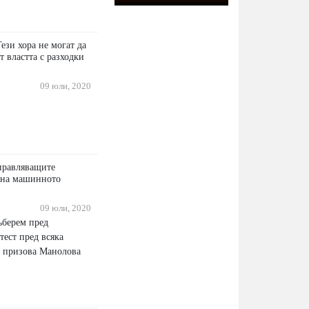
ези хора не могат да
т властта с разходки
09 юли, 2020
правляващите
 на машинното
09 юли, 2020
ъберем пред
ест пред всяка
, призова Манолова