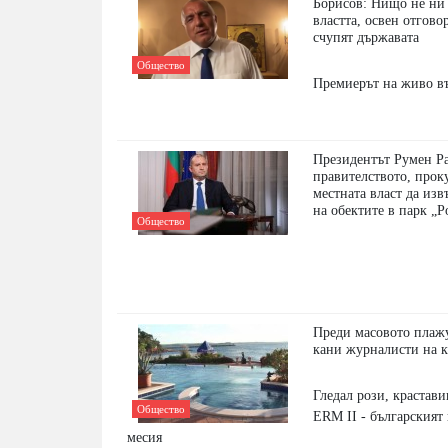
Борисов: Нищо не ни
властта, освен отгово
счупят държавата
Общество
Премиерът на живо в
Президентът Румен Р
правителството, прок
местната власт да из
на обектите в парк „Р
Общество
Преди масовото плаж
кани журналисти на 
Гледал рози, крастав
Общество
ERM II - българският 
месия