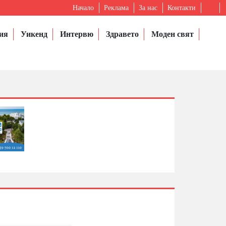
Начало
Реклама
За нас
Контакти
ия
Уикенд
Интервю
Здравето
Моден свят