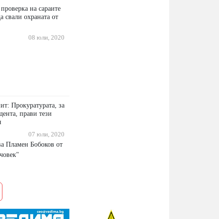
 проверка на сараите
а свали охраната от
08 юли, 2020
ит: Прокуратурата, за
дента, прави тези
я
07 юли, 2020
а Пламен Бобоков от
 човек"