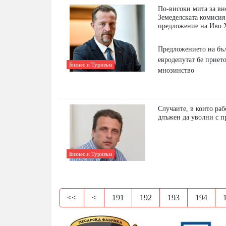
По-високи мита за вн
Земеделската комисия
предложение на Иво 
Предложението на бъ
евродепутат бе прието
Бизнес и Туризъм
мнозинство
Случаите, в които раб
длъжен да уволни с п
Бизнес и Туризъм
<<
<
191
192
193
194