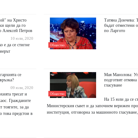
ий" на Христо
Татяна Дончева: Т
ки щели да го
бъдат отместени о
о Алексей Петров
по Ларгото
10 юли, 2020
о е да се стигне
Общество
миерът
игархията се
Мая Манолова: У
звръзка?
подготвят отмяна
гласуване
09 юли, 2020
хията тресат и
Общество
На 15 юли да се с
хаос. Гражданите
Министерския съвет и да започнем верижен прот
 тоягите, за да
институция, отговорна за машинното гласуване
о това предстои в