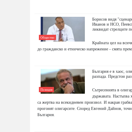
Борисов видя "сценар
Иванов и НСО, Пеевс
ликвидат стрелците п
Общество
Крайната цел на всичк
до гражданско и етническо напрежение - смята пре
България е в хаос, ол
разпада. Предстои ра
Сътресенията в олигар
Позиция
държавата. Настъпва 
са жертва на всекидневен произвол. И накрая грабват
прогонят олигарсите. Според Евгений Дайнов, точн
България.