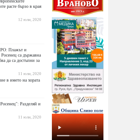
европейските
ите расте бързо в края
12 юли, 2020
МРО: Плажът и
о Росенец са държавна
бва да са достъпни за
11 юли, 2020
ие в името на хората
"Росенец": Разделяй и
11 юли, 2020