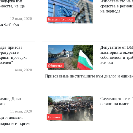
 задържа във
Използването на 
рността, че ще
средства в регион
на периода
12 юли, 2020
Бизнес и Туризъм
ъв Фейсбук
адев призова
Депутатите от В
уратурата и
акваторията окол
вършат проверка
собственост и тря
осенец“
всички
Общество
11 юли, 2020
Призоваваме институциите към диалог и единен
уване, Доган
Случващото се в 
кафе
остани на власт
11 юли, 2020
ици и домати.
Позиция
народ все търсел