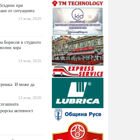
обсъдени при
ане от ситуацията
15 юли, 2020
а Борисов в студиото
оволни хора
14 юли, 2020
грешка. И може да
13 юли, 2020
 сегашната
рорска активност