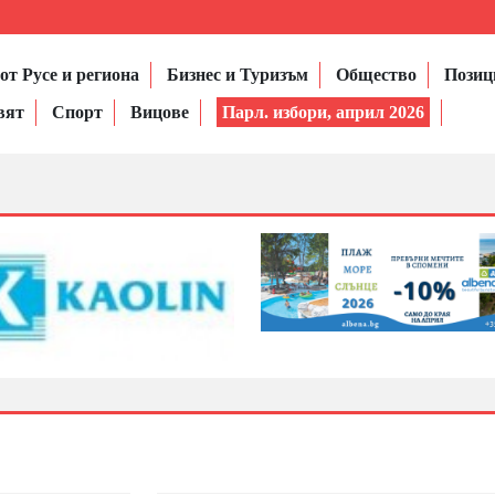
от Русе и региона
Бизнес и Туризъм
Общество
Позиц
вят
Спорт
Вицове
Парл. избори, април 2026