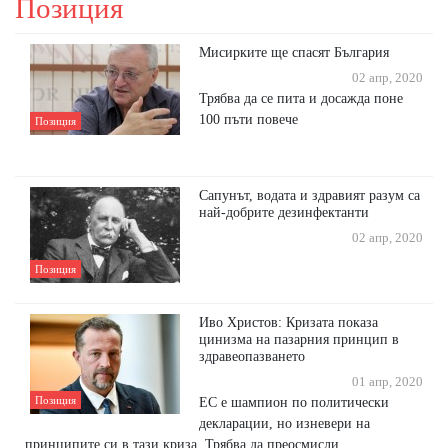
Позиция
Мисирките ще спасят България
02 апр, 2020
Трябва да се пита и досажда поне
100 пъти повече
Позиция
Сапунът, водата и здравият разум са
най-добрите дезинфектанти
02 апр, 2020
Позиция
Иво Христов: Кризата показа
цинизма на пазарния принцип в
здравеопазването
01 апр, 2020
Позиция
ЕС е шампион по политически
декларации, но изневери на
принципите си в тази криза. Трябва да преосмисли