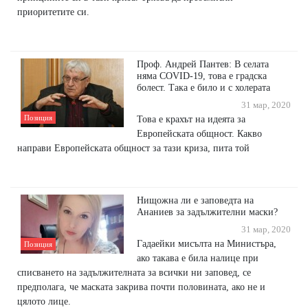
приоритетите си.
Проф. Андрей Пантев: В селата
няма COVID-19, това е градска
болест. Така е било и с холерата
31 мар, 2020
Позиция
Това е крахът на идеята за
Европейската общност. Какво
направи Европейската общност за тази криза, пита той
Нищожна ли е заповедта на
Ананиев за задължителни маски?
31 мар, 2020
Гадаейки мисълта на Министъра,
Позиция
ако такава е била налице при
списването на задължителната за всички ни заповед, се
предполага, че маската закрива почти половината, ако не и
цялото лице.