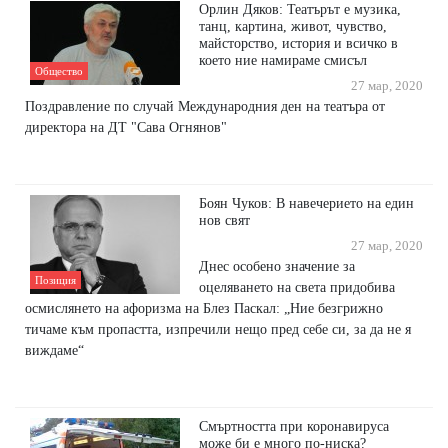
Орлин Дяков: Театърът е музика,
танц, картина, живот, чувство,
майсторство, история и всичко в
което ние намираме смисъл
Общество
27 мар, 2020
Поздравление по случай Международния ден на театъра от
директора на ДТ "Сава Огнянов"
Боян Чуков: В навечерието на един
нов свят
27 мар, 2020
Днес особено значение за
Позиция
оцеляването на света придобива
осмислянето на афоризма на Блез Паскал: „Ние безгрижно
тичаме към пропастта, изпречили нещо пред себе си, за да не я
виждаме“
Смъртността при коронавируса
може би е много по-ниска?