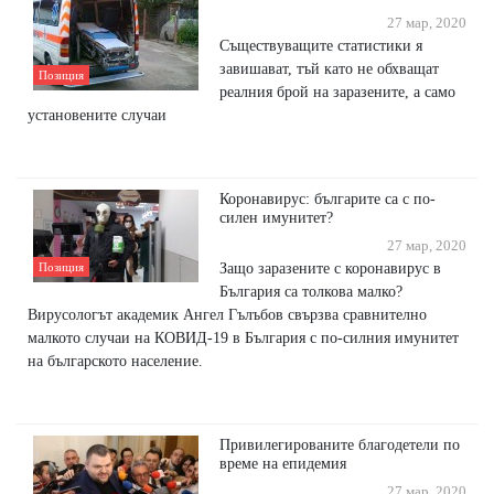
27 мар, 2020
Съществуващите статистики я
завишават, тъй като не обхващат
Позиция
реалния брой на заразените, а само
установените случаи
Коронавирус: българите са с по-
силен имунитет?
27 мар, 2020
Защо заразените с коронавирус в
Позиция
България са толкова малко?
Вирусологът академик Ангел Гълъбов свързва сравнително
малкото случаи на КОВИД-19 в България с по-силния имунитет
на българското население.
Привилегированите благодетели по
време на епидемия
27 мар, 2020