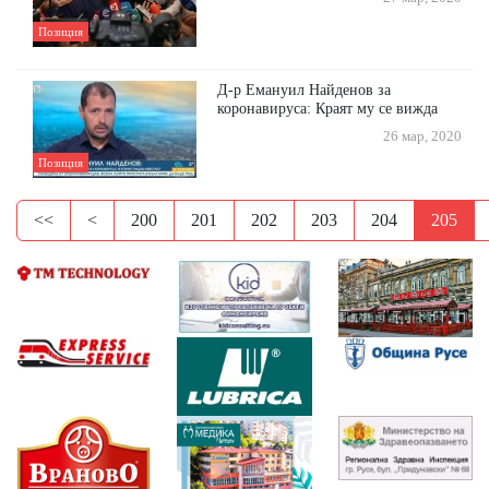
Позиция
Д-р Емануил Найденов за
коронавируса: Краят му се вижда
26 мар, 2020
Позиция
<<
<
200
201
202
203
204
205