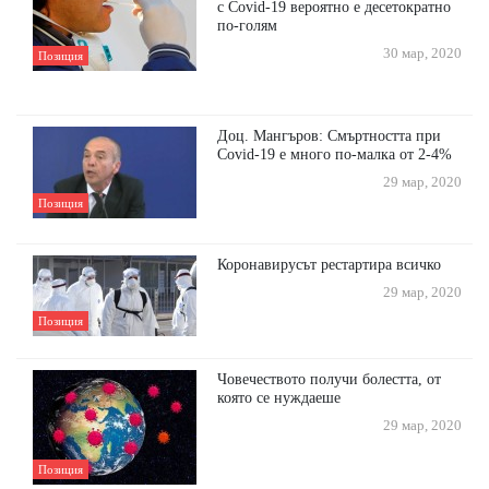
с Covid-19 вероятно е десетократно
по-голям
30 мар, 2020
Позиция
Доц. Мангъров: Смъртността при
Covid-19 е много по-малка от 2-4%
29 мар, 2020
Позиция
Коронавирусът рестартира всичко
29 мар, 2020
Позиция
Човечеството получи болестта, от
която се нуждаеше
29 мар, 2020
Позиция