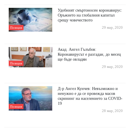
Удобният смъртоносен коронавирус:
Оръжието на глобалния капитал
срещу човечеството
29 мар, 2020
Позиция
Акад. Ангел Гълъбов:
Коронавирусът е разгадан, до месец
ще бъде овладян
Позиция
29 мар, 2020
Д-р Ангел Кунчев: Невъзможно и
ненужно е да се провежда масов
скрининг на населението за COVID-
19
Позиция
28 мар, 2020