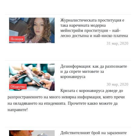
Журналистическата проституция е
така наречената модерна
мейнстрийм проституция – най-
лесно достъпна и най-ниско платена
Позиция
31 мар, 2020
Дезинформация: как да разпознаете
и да спрете митовете за
коронавируса
30 мар, 2020
Общество
Кризата с коронавируса доведе до
разпространението на много невярна информация, която пречи
на овладяването на епидемията. Прочетете какво можете да
направите!
Действителният брой на заразените