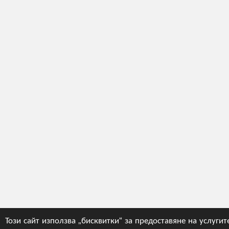
Този сайт използва „бисквитки“ за предоставяне на услугит