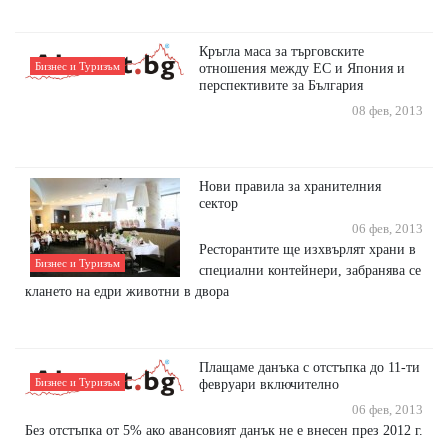
Кръгла маса за търговските
Бизнес и Туризъм
отношения между ЕС и Япония и
перспективите за България
08 фев, 2013
Нови правила за хранителния
сектор
06 фев, 2013
Ресторантите ще изхвърлят храни в
Бизнес и Туризъм
специални контейнери, забранява се
клането на едри животни в двора
Плащаме данъка с отстъпка до 11-ти
Бизнес и Туризъм
февруари включително
06 фев, 2013
Без отстъпка от 5% ако авансовият данък не е внесен през 2012 г.