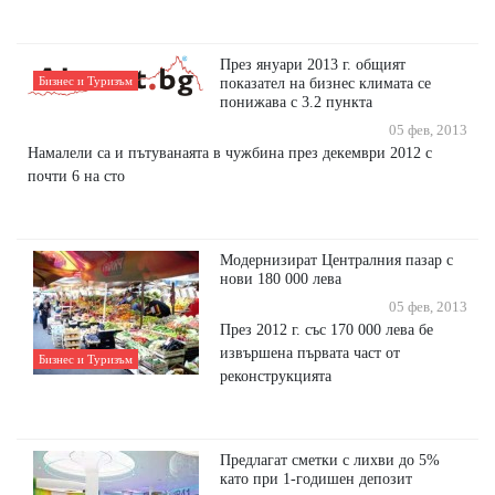
През януари 2013 г. общият
Бизнес и Туризъм
показател на бизнес климата се
понижава с 3.2 пункта
05 фев, 2013
Намалели са и пътуванаята в чужбина през декември 2012 с
почти 6 на сто
Модернизират Централния пазар с
нови 180 000 лева
05 фев, 2013
През 2012 г. със 170 000 лева бе
извършена първата част от
Бизнес и Туризъм
реконструкцията
Предлагат сметки с лихви до 5%
като при 1-годишен депозит