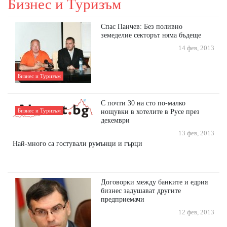
Бизнес и Туризъм
Спас Панчев: Без поливно
земеделие секторът няма бъдеще
14 фев, 2013
Бизнес и Туризъм
С почти 30 на сто по-малко
Бизнес и Туризъм
нощувки в хотелите в Русе през
декември
13 фев, 2013
Най-много са гостували румънци и гърци
Договорки между банките и едрия
бизнес задушават другите
предприемачи
12 фев, 2013