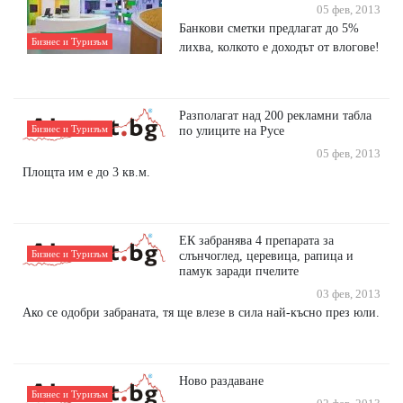
05 фев, 2013
Банкови сметки предлагат до 5%
Бизнес и Туризъм
лихва, колкото е доходът от влогове!
Разполагат над 200 рекламни табла
Бизнес и Туризъм
по улиците на Русе
05 фев, 2013
Площта им е до 3 кв.м.
ЕК забранява 4 препарата за
Бизнес и Туризъм
слънчоглед, церевица, рапица и
памук заради пчелите
03 фев, 2013
Ако се одобри забраната, тя ще влезе в сила най-късно през юли.
Ново раздаване
Бизнес и Туризъм