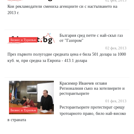
02 фев, 2013
Кои рекламодатели смениха агенциите си с настъпването на
2013 г.
България сред петте с най-скъп газ
Бизнес и Туризъм
от "Газпром"
02 фев, 2013
През първото полугодие средната цена е била 501 долара за 1000
куб. м, при средна за Европа - 413.1 долара
Красимир Иванчев оглави
Регионалния съюз на хотелиерите и
ресторантьорите
01 фев, 2013
Ресторантьорите протестират срещу
Бизнес и Туризъм
тротоарното право, било най-високо
в страната