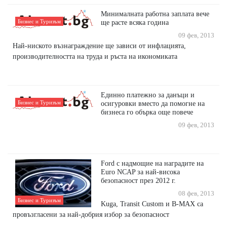
Минималната работна заплата вече
Бизнес и Туризъм
ще расте всяка година
09 фев, 2013
Най-ниското възнаграждение ще зависи от инфлацията,
производителността на труда и ръста на икономиката
Eдинно платежно за данъци и
Бизнес и Туризъм
осигуровки вместо да помогне на
бизнеса го обърка още повече
09 фев, 2013
Ford с надмощие на наградите на
Euro NCAP за най-висока
безопасност през 2012 г.
08 фев, 2013
Бизнес и Туризъм
Kuga, Transit Custom и B-MAX са
провъзгласени за най-добрия избор за безопасност