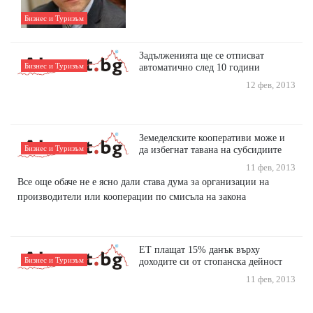
Бизнес и Туризъм
Задълженията ще се отписват
Бизнес и Туризъм
автоматично след 10 години
12 фев, 2013
Земеделските кооперативи може и
Бизнес и Туризъм
да избегнат тавана на субсидиите
11 фев, 2013
Все още обаче не е ясно дали става дума за организации на
производители или кооперации по смисъла на закона
ЕТ плащат 15% данък върху
Бизнес и Туризъм
доходите си от стопанска дейност
11 фев, 2013