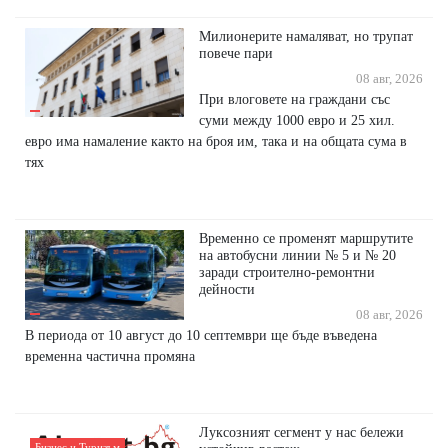
Милионерите намаляват, но трупат
повече пари
08 авг, 2026
При влоговете на граждани със
суми между 1000 евро и 25 хил.
евро има намаление както на броя им, така и на общата сума в
тях
Временно се променят маршрутите
на автобусни линии № 5 и № 20
заради строително-ремонтни
дейности
08 авг, 2026
В периода от 10 август до 10 септември ще бъде въведена
временна частична промяна
Луксозният сегмент у нас бележи
Бизнес и Туризъм