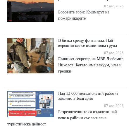
07 авг, 2026
Боровите гори: Кошмарът на
пожарникарите
В битка срещу фентанила: Най-
вероятно ще се появи нова група
07 авг, 2026
Главният секретар на МВР Любомир
Николов: Когато има вакуум, има и
грешки.
Над 13 000 непълнолетни работят
законно в България
07 авг, 2026
Разрешителните са издадени най-
Бизнес и Туризъм
вече в райони със засилена
туристическа дейност