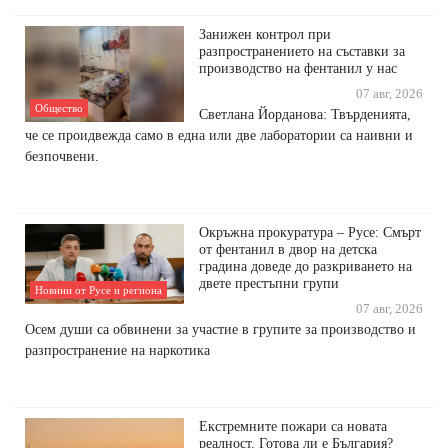
Занижен контрол при
разпространението на съставки за
производство на фентанил у нас
07 авг, 2026
Общество
Светлана Йорданова: Твърденията,
че се проидвежда само в една или две лаборатории са наивни и
безпочвени.
Окръжна прокуратура – Русе: Смърт
от фентанил в двор на детска
градина доведе до разкриването на
двете престъпни групи
Новини от Русе и региона
07 авг, 2026
Осем души са обвинени за участие в групите за производство и
разпространение на наркотика
Екстремните пожари са новата
реалност. Готова ли е България?