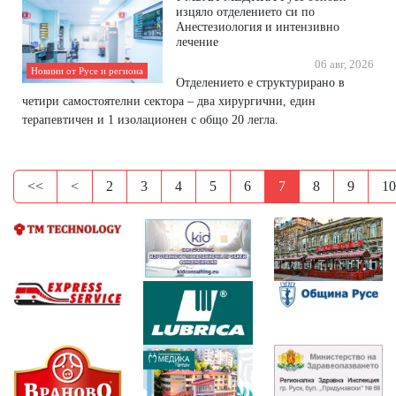
изцяло отделението си по
Анестезиология и интензивно
лечение
06 авг, 2026
Новини от Русе и региона
Отделението е структурирано в
четири самостоятелни сектора – два хирургични, един
терапевтичен и 1 изолационен с общо 20 легла.
<<
<
2
3
4
5
6
7
8
9
10