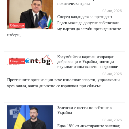
политическа криза
08 авг, 2026
Според кандидата за президент
Радев може да допусне собствената
Общество
му партия да загуби президентските
избори,
Колумбийски картели изпращат
Общество
доброволци в Украйна, които да
изучават използването на дронове
08 авг, 2026
Престъпните организации вече използват апарати, управлявани
чрез очила, които директно се взривяват при сблъсък
Зеленски е шести по рейтинг в
Украйна
08 авг, 2026
Едва 18% от анкетираните заявяват,