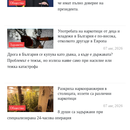
че имат пълно доверие на
Общество
президента.
Употребата на наркотици от деца и
младежи в България е по-висока,
отколкото другаде в Европа
Здравето
07 авг, 2026
Дрога в България се купува като дъвка, а къде е държавата?
Проблемът е тежък, но излиза наяве само при насилие или
тежка катастрофа
Разкриха наркооранжерия в
столицата, иззети са различни
наркотици
07 авг, 2026
Общество
8 души са задържани при
специализирана 24-часова операция