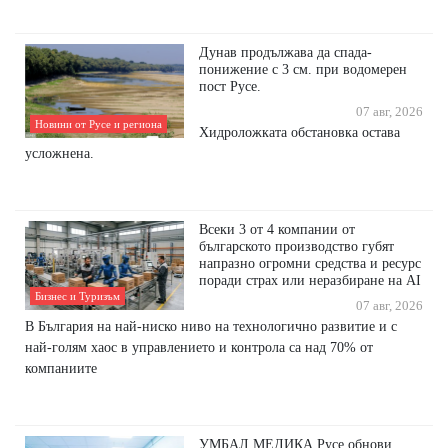
Дунав продължава да спада-
понижение с 3 см. при водомерен
пост Русе.
07 авг, 2026
Новини от Русе и региона
Хидроложката обстановка остава
усложнена.
Всеки 3 от 4 компании от
българското производство губят
напразно огромни средства и ресурс
поради страх или неразбиране на AI
Бизнес и Туризъм
07 авг, 2026
В България на най-ниско ниво на технологично развитие и с
най-голям хаос в управлението и контрола са над 70% от
компаниите
УМБАЛ МЕДИКА Русе обнови