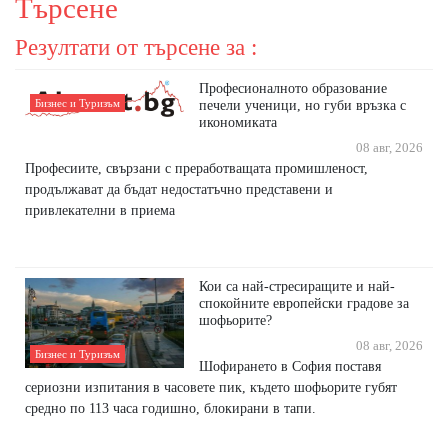
Търсене
Резултати от търсене за :
Професионалното образование
Бизнес и Туризъм
печели ученици, но губи връзка с
икономиката
08 авг, 2026
Професиите, свързани с преработващата промишленост,
продължават да бъдат недостатъчно представени и
привлекателни в приема
Кои са най-стресиращите и най-
спокойните европейски градове за
шофьорите?
08 авг, 2026
Бизнес и Туризъм
Шофирането в София поставя
сериозни изпитания в часовете пик, където шофьорите губят
средно по 113 часа годишно, блокирани в тапи.