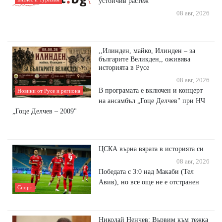
устойчив растеж
08 авг, 2026
,,Илинден, майко, Илинден – за
българите Великден,, оживява
историята в Русе
08 авг, 2026
В програмата е включен и концерт
Новини от Русе и региона
на ансамбъл „Гоце Делчев" при НЧ
„Гоце Делчев – 2009"
ЦСКА върна вярата в историята си
08 авг, 2026
Победата с 3:0 над Макаби (Тел
Авив), но все още не е отстранен
Спорт
Николай Ненчев: Вървим към тежка