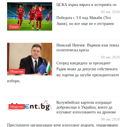
ЦСКА върна вярата в историята си
08 авг, 2026
Победата с 3:0 над Макаби (Тел
Авив), но все още не е отстранен
Спорт
Николай Ненчев: Вървим към тежка
политическа криза
08 авг, 2026
Според кандидата за президент
Радев може да допусне собствената
Общество
му партия да загуби президентските
избори,
Колумбийски картели изпращат
Общество
доброволци в Украйна, които да
изучават използването на дронове
08 авг, 2026
Престъпните организации вече използват апарати, управлявани