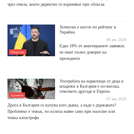
чрез очила, които директно се взривяват при сблъсък
Зеленски е шести по рейтинг в
Украйна
08 авг, 2026
Едва 18% от анкетираните заявяват,
че имат пълно доверие на
Общество
президента.
Употребата на наркотици от деца и
младежи в България е по-висока,
отколкото другаде в Европа
Здравето
07 авг, 2026
Дрога в България се купува като дъвка, а къде е държавата?
Проблемът е тежък, но излиза наяве само при насилие или
тежка катастрофа