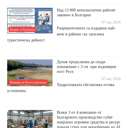
Над 13 000 непълнолетни работят
законно в България
07 авг, 2026
Разрешителните са издадени най-
Бизнес и Туризъм
вече в райони със засилена
туристическа дейност
Дунав продължава да спада-
понижение с 3 см. при водомерен
пост Русе.
07 авг, 2026
Новини от Русе и региона
Хидроложката обстановка остава
усложнена.
Всеки 3 от 4 компании от
българското производство губят
напразно огромни средства и ресурс
поради страх или неразбиране на AI