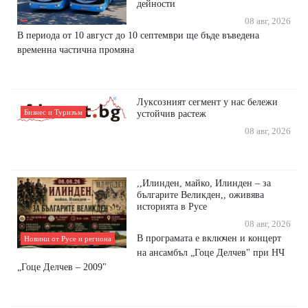
дейности
08 авг, 2026
В периода от 10 август до 10 септември ще бъде въведена
временна частична промяна
Луксозният сегмент у нас бележи
Бизнес и Туризъм
устойчив растеж
08 авг, 2026
,,Илинден, майко, Илинден – за
българите Великден,, оживява
историята в Русе
08 авг, 2026
В програмата е включен и концерт
Новини от Русе и региона
на ансамбъл „Гоце Делчев" при НЧ
„Гоце Делчев – 2009"