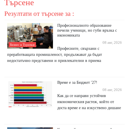
Търсене
Резултати от търсене за :
Професионалното образование
печели ученици, но губи връзка с
икономиката
08 авг, 2026
Бизнес и Туризъм
Професиите, свързани с
преработващата промишленост, продължават да бъдат
недостатъчно представени и привлекателни в приема
Време е за Бюджет '27!
08 авг, 2026
Как да се направи устойчив
икономическия растеж, който от
доста време е на изкуствено дишане