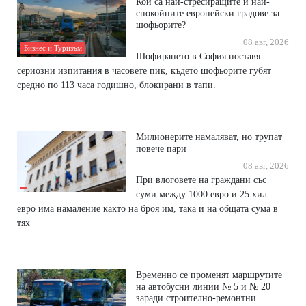
Кои са най-стресиращите и най-
спокойните европейски градове за
шофьорите?
08 авг, 2026
Бизнес и Туризъм
Шофирането в София поставя
сериозни изпитания в часовете пик, където шофьорите губят
средно по 113 часа годишно, блокирани в тапи.
Милионерите намаляват, но трупат
повече пари
08 авг, 2026
При влоговете на граждани със
суми между 1000 евро и 25 хил.
евро има намаление както на броя им, така и на общата сума в
тях
Временно се променят маршрутите
на автобусни линии № 5 и № 20
заради строително-ремонтни