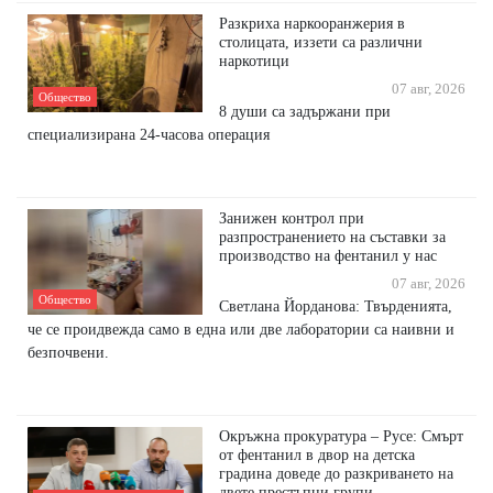
Разкриха наркооранжерия в
столицата, иззети са различни
наркотици
07 авг, 2026
Общество
8 души са задържани при
специализирана 24-часова операция
Занижен контрол при
разпространението на съставки за
производство на фентанил у нас
07 авг, 2026
Общество
Светлана Йорданова: Твърденията,
че се проидвежда само в една или две лаборатории са наивни и
безпочвени.
Окръжна прокуратура – Русе: Смърт
от фентанил в двор на детска
градина доведе до разкриването на
двете престъпни групи