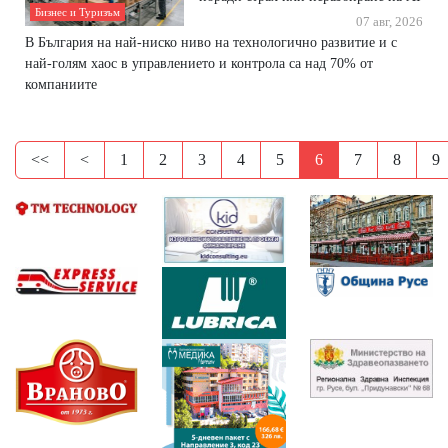
Бизнес и Туризъм
07 авг, 2026
В България на най-ниско ниво на технологично развитие и с
най-голям хаос в управлението и контрола са над 70% от
компаниите
<<
<
1
2
3
4
5
6
7
8
9