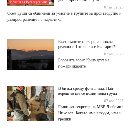
Новини от Русе и региона
07 авг, 2026
Осем души са обвинени за участие в групите за производство и
разпространение на наркотика
Екстремните пожари са новата
реалност. Готова ли е България?
07 авг, 2026
Боровите гори: Кошмарът на
пожарникарите
В битка срещу фентанила: Най-
вероятно ще се появи нова група
07 авг, 2026
Главният секретар на МВР Любомир
Николов: Когато има вакуум, има и
грешки.