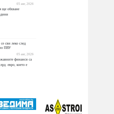
05 авг, 2026
я ще обхване
одини
 се сви леко след
 по ПВУ
05 авг, 2026
ржавните финанси са
лрд. евро, което е