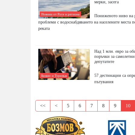
мерки, засега
Новини от Русе и региона
Пониженото ниво на р
проблеми с водоснабдяването на населените места п
реката
Над 1 млн. евро за о
поръчки за самолетни
депутатите
57 дестинации са опр
Бизнес и Туризъм
пътувания
<<
<
5
6
7
8
9
10