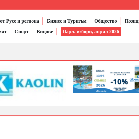
от Русе и региона
Бизнес и Туризъм
Общество
Позиц
вят
Спорт
Вицове
Парл. избори, април 2026