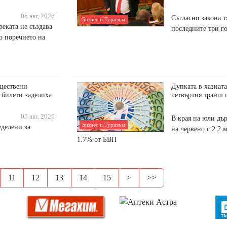
05 авг, 2026
Съгласно закона т
Бизнес и Туризъм
еката не създава
последните три г
о поречието на
бществени
Дупката в хазната
 билети заделиха
четвъртия транш
05 авг, 2026
В края на юли дъ
Бизнес и Туризъм
еделени за
на червено с 2.2 м
1.7% от БВП
11
12
13
14
15
>
>>