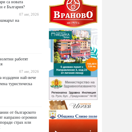
ри са новата
ли е България?
07 авг, 2026
ошмарът на
нолетни работят
ия
07 авг, 2026
а издадени най-вече
лена туристическа
ании от българското
ят напразно огромни
 поради страх или
I