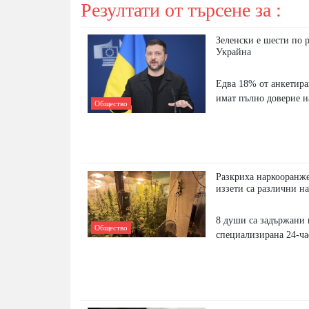
Резултати от търсене за :
Зеленски е шести по 
Украйна
Едва 18% от анкетиран
имат пълно доверие н
Общество
Разкриха наркооранже
иззети са различни н
8 души са задържани
Общество
специализирана 24-ча