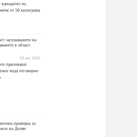
 капацитет на
овече от 50 килограма
ост засушаването на
аването в област
05 авг, 2026
то призовават
лзват вода отговорно
а
апочна проверка за
реси на Делян