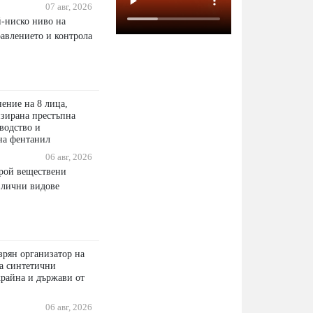
07 авг, 2026
й-ниско ниво на
равлението и контрола
ение на 8 лица,
изирана престъпна
водство и
на фентанил
06 авг, 2026
брой веществени
азлични видове
зрян организатор на
на синтетични
райна и държави от
06 авг, 2026