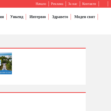
Начало
Реклама
За нас
Контакти
ия
Уикенд
Интервю
Здравето
Моден свят