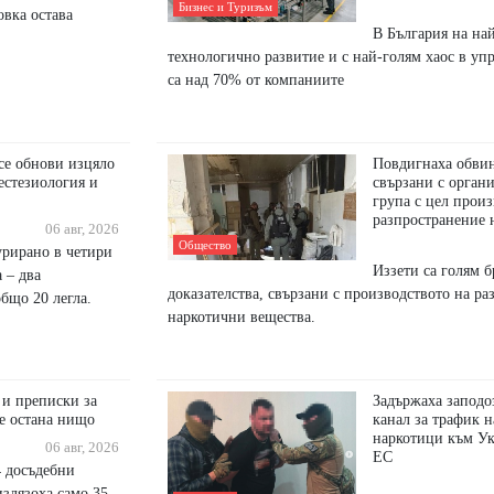
Бизнес и Туризъм
вка остава
В България на на
технологично развитие и с най-голям хаос в уп
са над 70% от компаниите
 обнови изцяло
Повдигнаха обвин
естезиология и
свързани с орган
група с цел произ
разпространение 
06 авг, 2026
Общество
урирано в четири
Иззети са голям 
 – два
доказателства, свързани с производството на р
бщо 20 легла.
наркотични вещества.
 и преписки за
Задържаха заподо
не остана нищо
канал за трафик 
наркотици към Ук
06 авг, 2026
ЕС
4 досъдебни
излязоха само 35