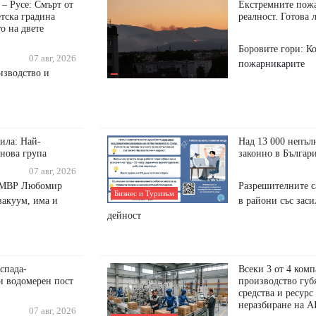
– Русе: Смърт от
Екстремните пожа
етска градина
реалност. Готова 
о на двете
Боровите гори: К
07 авг, 2026
пожарникарите
изводство и
ила: Най-
Над 13 000 непъл
 нова група
законно в Българ
07 авг, 2026
а МВР Любомир
Разрешителните с
Бизнес и Туризъм
вакуум, има и
в райони със заси
дейност
спада-
Всеки 3 от 4 комп
и водомерен пост
производство губ
средства и ресурс
неразбиране на A
07 авг, 2026