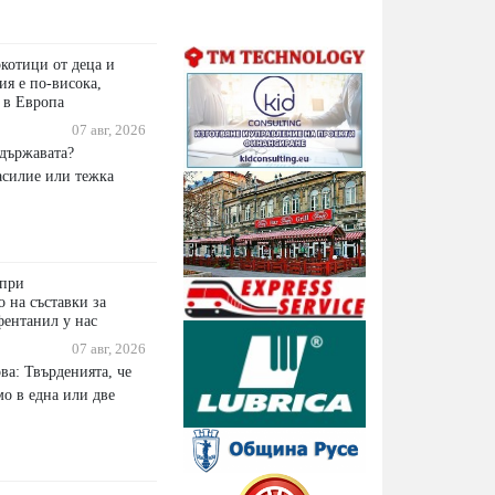
ркотици от деца и
ия е по-висока,
 в Европа
07 авг, 2026
 държавата?
асилие или тежка
 при
 на съставки за
фентанил у нас
07 авг, 2026
ва: Твърденията, че
мо в една или две