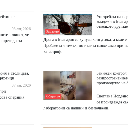
рейтинг в
Употребата на на
младежи в Българ
отколкото другаде
08 авг, 2026
Здравето
ите заявяват, че
Дрога в България се купува като дъвка, а къде е
а президента.
Проблемът е тежък, но излиза наяве само при н
катастрофа
рия в столицата,
Занижен контрол
аркотици
разпространението
производство на 
07 авг, 2026
 при
Светлана Йордано
Общество
сова операция
се проидвежда са
лаборатории са наивни и безпочвени.