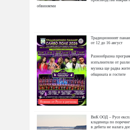
обвиняеми
Традиционният панаи
от 12 до 16 август
Разнообразна програм
изпълнители от разл
музика ще радва жите
общината и гостите
Новини от Русе и региона
ВиК ООД – Русе експл
кладенеца по поречие
в дебита не налага д