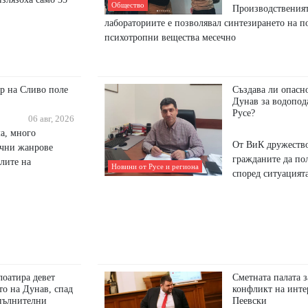
Общество
Производственият
лабораториите е позволявал синтезирането на п
психотропни вещества месечно
р на Сливо поле
Създава ли опасн
Дунав за водопод
Русе?
06 авг, 2026
а, много
От ВиК дружество
ични жанрове
гражданите да по
лите на
Новини от Русе и региона
според ситуацият
оатира девет
Сметната палата з
то на Дунав, спад
конфликт на инте
опълнителни
Пеевски