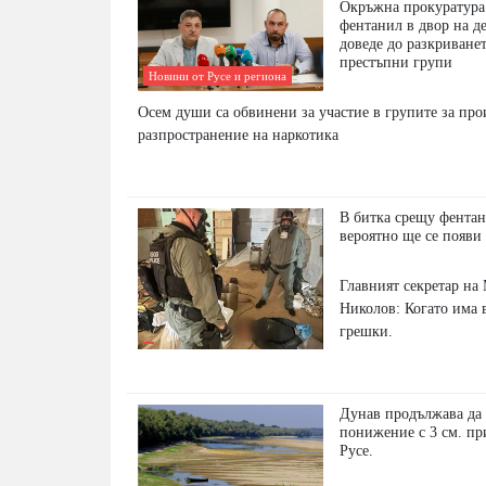
Окръжна прокуратура 
фентанил в двор на д
доведе до разкриванет
престъпни групи
Новини от Русе и региона
Осем души са обвинени за участие в групите за про
разпространение на наркотика
В битка срещу фентан
вероятно ще се появи
Главният секретар н
Николов: Когато има 
грешки.
Дунав продължава да 
понижение с 3 см. пр
Русе.