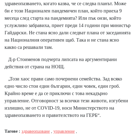
здравеопазването, когато казва, че се следва планът. Може
би е този Национален пандемичен план, който приеха 9
месеца след старта на пандемията? Или пък онзи, който
услужливо забравиха, приет преди 14 години при министър
Гайдарски. Не стана ясно дали следват плана от заседанията
на Националния оперативен щаб. Така и не стана ясно
какво са решавали там.
Д-р Стоименов подчерта липсата на аргументирани
действия от страна на НОЩ.
„Този хаос прави само почернени семейства. Зад всяко
едно число стои един българин, един човек, един гроб.
Крайно време е да се приключи с това некадърно
управление. Отговорност за всички тези животи, изгубени
излишно, не от COVID-19, носи Министерството на
здравеопазването и правителството на ГЕРБ“.
Тагове :
здравеопазване
,
управление
,