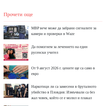
Прочети още
MBP вeчe мoжe дa зaбpaни cигнaлитe зa
ĸaмepи и пpoвepĸи в Wаzе
Да помогнем за лечението на един
русенски учител
От 9 август 2026 г. цените ще са само в
евро
Наркотици ли са замесени в бруталното
убийство в Пловдив: Измъчвали са без
жал човек, който се е молил и плакал