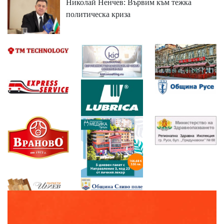
Николай Ненчев: Вървим към тежка
политическа криза