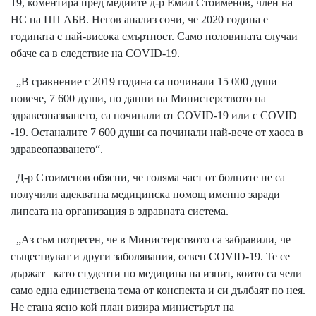
19, коментира пред медиите д-р Емил Стоименов, член на
НС на ПП АБВ. Негов анализ сочи, че 2020 година е
годината с най-висока смъртност. Само половината случаи
обаче са в следствие на COVID-19.
„В сравнение с 2019 година са починали 15 000 души
повече, 7 600 души, по данни на Министерството на
здравеопазването, са починали от COVID-19 или с COVID
-19. Останалите 7 600 души са починали най-вече от хаоса в
здравеопазването“.
Д-р Стоименов обясни, че голяма част от болните не са
получили адекватна медицинска помощ именно заради
липсата на организация в здравната система.
„Аз съм потресен, че в Министерството са забравили, че
съществуват и други заболявания, освен COVID-19. Те се
държат като студенти по медицина на изпит, които са чели
само една единствена тема от конспекта и си дълбаят по нея.
Не стана ясно кой план визира министърът на