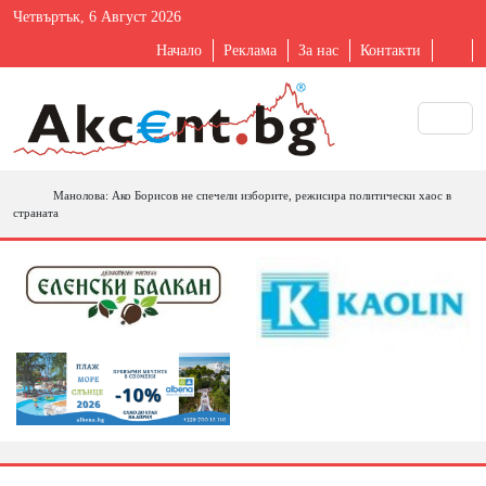
Четвъртък, 6 Август 2026
Начало
Реклама
За нас
Контакти
Манолова: Ако Борисов не спечели изборите, режисира политически хаос в
страната