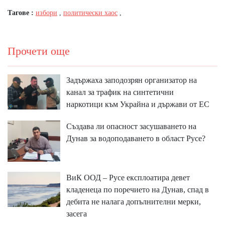
Тагове :
избори
,
политически хаос
,
Прочети още
Задържаха заподозрян организатор на
канал за трафик на синтетични
наркотици към Украйна и държави от ЕС
Създава ли опасност засушаването на
Дунав за водоподаването в област Русе?
ВиК ООД – Русе експлоатира девет
кладенеца по поречието на Дунав, спад в
дебита не налага допълнителни мерки,
засега