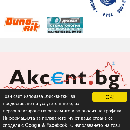
Акцент БГ ЕООД
Този сайт използва „бисквитки“ за
OK!
предоставяне на услугите в него, за
info@akcent.bg
персонализиране на рекламите и за анализ на трафика.
Facebook
Информацията за ползването му от ваша страна се
споделя с Google & Facebook. С използването на този