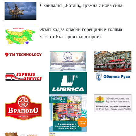
Скандалът ,,Боташ,, гръмна с нова сила
Жълт код за опасни горещини в голяма
част от България във вторник