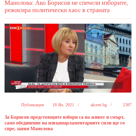
Манолова: Ако Борисов не спечели изборите,
режисира политически хаос в страната
Публикация
18 Ян, 2021 /
akcent.bg /
2387
За Борисов предстоящите избори са на живот и смърт,
само обединение на извънпарламентарните сили ще го
спре, заяви Манолова