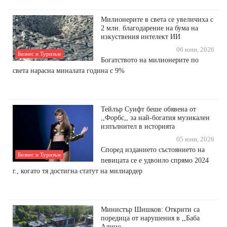
Милионерите в света се увеличиха с
2 млн. благодарение на бума на
изкуствения интелект ИИ
06 юни, 2026
Бизнес и Туризъм
Богатството на милионерите по
света нарасна миналата година с 9%
Тейлър Суифт беше обявена от
,,Форбс,, за най-богатия музикален
изпълнител в историята
05 юни, 2026
Според изданието състоянието на
Бизнес и Туризъм
певицата се е удвоило спрямо 2024
г., когато тя достигна статут на милиардер
Министър Шишков: Открити са
поредица от нарушения в ,,Баба
Алино,,