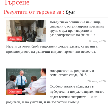
Търсене
Резултати от търсене за :
бум
Повдигнаха обвинение на 8 лица,
свързани с организирана престъпна
група с цел производство и
разпространение на фентанил
Общество
06 авг, 2026
Иззети са голям брой веществени доказателства, свързани с
производството на различни видове наркотични вещества.
Авторитетът на родителите в
семейството спада, 2018
26 юли, 2026
Особено тежък е сблъсъкът в
пубертета на подрастващите, когато
Общество
падат всички авторитети - и на
родители, и на учители, и на възрастни въобще