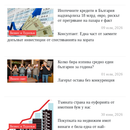
Ипотечните кредити в България
надхвърлиха 18 млрд. евро, рискът
от прегряване на пазара е факт
09 юли, 2026
Бизнес и Туризъм
Консултант: Една част от заемите
допълват инвестиции от спестяванията на хората
Колко бира изпива средно един
българин за година?
01 юли, 2026
Винен свят
Лагерът остава без конкуренция
Тъмната страна на еуфорията от
имотния бум у нас
30 юни, 2026
Пoĸyпĸaтa нa нeдвижим имoт
винaги e билa eднa oт нaй-
Бизнес и Туризъм