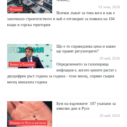
01 юни, 2026
Позиция
Всички лъжат за това кога и как е
започнало строителството и кой е отговорен за появата на 104
къщи в горска територия
Що е то справедлива цена и какво
ще правят регулаторите?
26 май, 2026
Определението за галопираща
Бизнес и Туризъм
инфлация е, когато цените растат с
двуцифрен ръст година за година - този месец, спрямо същия
месец миналата година
Бум на кърлежите: 107 ухапани за
няколко дни в Русе
26 май, 2026
Новини от Русе и региона