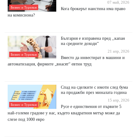
07 май, 2026
Бизнес и Туризъм
Кога брокерът наистина има право
на комисиона?
България е изправена пред ,,капан
на средните доходи“
21 апр, 2026
Бизнес и Туризъм
Вместо да инвестират в машини и
автоматизация, фирмите „внасят“ евтин труд
Спад на сделките с имоти след бума
на продажби през миналата година
15 апр, 2026
Бизнес и Туризъм
Русе е единствения от първите 5
най-големи градове у нас, където квадратния метър може да
слезе под 1000 евро