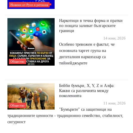
Новини от Русе и региона
Наркотици в течна форма и пратки
по пощата заливат българските
граници
14 юни, 2026
Особено тревожен е фактът, че
основната таргет група на
дигиталния наркопазар са
Общество
тийнейджърите
Бейби бумъри, X, Y, Z и Алфа:
Какви са различията между
поколенията
11 юни, 2026
Общество
"Бумърите" са защитници на
традиционните ценности - традиционно семейство, стабилност,
сигурност