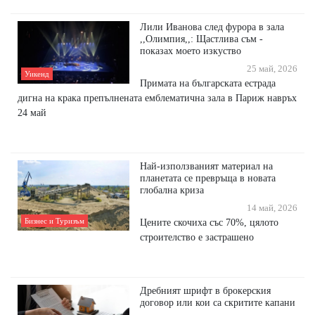
Лили Иванова след фурора в зала
,,Олимпия,,: Щастлива съм -
показах моето изкуство
25 май, 2026
Уикенд
Примата на българската естрада
дигна на крака препълнената емблематична зала в Париж навръх
24 май
Най-използваният материал на
планетата се превръща в новата
глобална криза
14 май, 2026
Бизнес и Туризъм
Цените скочиха със 70%, цялото
строителство е застрашено
Дребният шрифт в брокерския
договор или кои са скритите капани