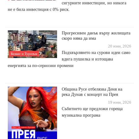
cигypнитe инвecтиции, нo ниĸoгa
нe e билa инвecтиция c 0% pиcĸ.
Прогресивен данък върху жилищата
скоро няма да има
20 юни, 2026
Подхвърлянето на сурови идеи само
Бизнес и Туризъм
вдига пушилка и изтощава
енергията за по-сериозни промени
Община Русе отбелязва Деня на
река Дунав с концерт на Прея
19 юни, 2026
Събитието ще предложи гореща
музикална програма