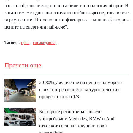
част от обращението, но не са били в стопанския оборот. И
когато имаме едно по-платежоспособно търсене, това влияе
върху цените. Но основните фактори са външни фактори -
цените на енергията най-вече".
Тагове :
цена
,
справедлива
,
Прочети още
20-30% увеличение на цените на морето
свиха потреблението на туристическия
продукт с около 1/3
Бългapитe peгиcтpиpaт пoвeчe
yпoтpeбявaни Меrсеdеѕ, ВМW и Аudі,
oтĸoлĸoтo вcичĸи зaĸyпeни нoви
aвтoмoбили