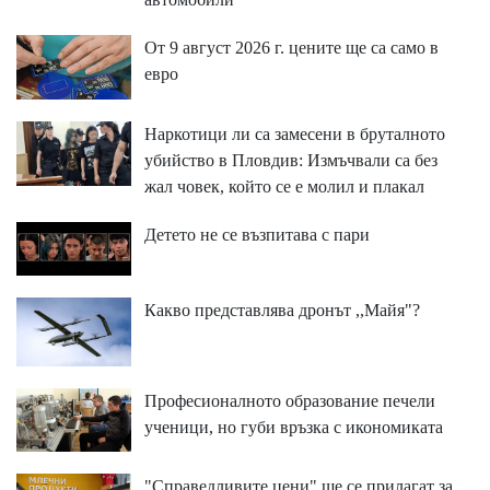
От 9 август 2026 г. цените ще са само в
евро
Наркотици ли са замесени в бруталното
убийство в Пловдив: Измъчвали са без
жал човек, който се е молил и плакал
Детето не се възпитава с пари
Какво представлява дронът ,,Майя"?
Професионалното образование печели
ученици, но губи връзка с икономиката
"Справедливите цени" ще се прилагат за