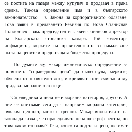
се постига на пазара между купувач и продавач в пряка
сделка. Такова определение има и в българското
законодателство - в Закона за корпоративното облагане.
Това заяви в предаването Ревизия по Нова Станислав
Попдончев - зам.-председател и главен финансов директор
на Българската стопанска камара. Той коментира
инфлацията, мерките на правителството за намаляване
ръста на цените и предстоящата бюджетна процедура.
По думите му, макар икономическо определение за
понятието "справедлива цена" да съществува, мерките,
обявени от правителството, изкривяват този смисъл и му
придават морални оттенъци.
"Справедливата цена не е морална категория, друго е. А
ние се опитваме сега да я направим морална категория,
някаква ценност, което е грешно. Макар вносителите на
закона да казват, че справедливата цена ще е референтна, но
това какво означава? Тези, които са под тази цена, ще имат