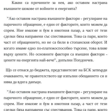
Какви са причините за нея, ако оставим настрана
външните шокове от войните и енергията?
"Ако оставим настрана външните фактори - регулиране на
паричното обращение, е един от факторите, които можем да
спрем. Ние имахме и бум в имотния пазар, а част от тези
сделки бяха направени със спестявания. Това са пари, които
част от обращението, но не са били в стопанския оборот. И
когато имаме едно по-платежоспособно търсене, това влияе
върху цените. Но основните фактори са външни фактори -
цените на енергията най-вече", допълни Попдончев.
Що се отнася до бюджета, представителят на БСК затвърди
очакването, че правителството ще изпълни обещанието си и
няма да вдига данъци.
"Ако оставим настрана външните фактори - регулиране на
паричното обращение, е един от факторите, които можем да
спрем. Ние имахме и бум в имотния пазар, а част от тези
сделки бяха направени със спестявания. Това са пари, които