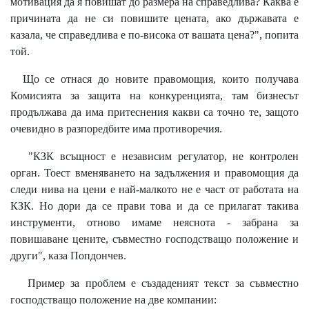
мотивация да я повишат до размера на справедлива? Каква е
причината да не си повишите цената, ако държавата е
казала, че справедлива е по-висока от вашата цена?", попита
той.
Що се отнася до новите правомощия, които получава
Комисията за защита на конкуренцията, там бизнесът
продължава да има притеснения какви са точно те, защото
очевидно в разпоредбите има противоречия.
"КЗК всъщност е независим регулатор, не контролен
орган. Тоест вменяването на задължения и правомощия да
следи нива на цени е най-малкото не е част от работата на
КЗК. Но дори да се прави това и да се прилагат такива
инструменти, отново имаме неяснота - забрана за
повишаване цените, съвместно господстващо положение и
други", каза Попдончев.
Пример за проблем е създаденият текст за съвместно
господстващо положение на две компании: