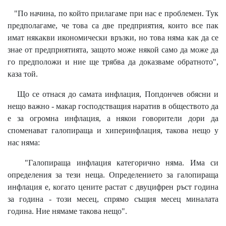
"По начина, по който прилагаме при нас е проблемен. Тук
предполагаме, че това са две предприятия, които все пак
имат някакви икономически връзки, но това няма как да се
знае от предприятията, защото може някой само да може да
го предположи и ние ще трябва да доказваме обратното",
каза той.
Що се отнася до самата инфлация, Попдончев обясни и
нещо важно - макар господстващия наратив в обществото да
е за огромна инфлация, а някои говорители дори да
споменават галопираща и хиперинфлация, такова нещо у
нас няма:
"Галопираща инфлация категорично няма. Има си
определения за тези неща. Определението за галопираща
инфлация е, когато цените растат с двуцифрен ръст година
за година - този месец, спрямо същия месец миналата
година. Ние нямаме такова нещо".