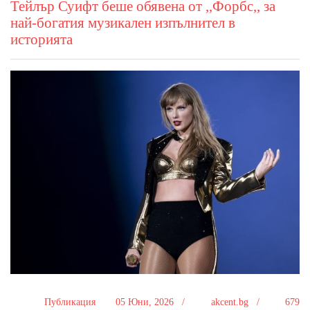
Тейлър Суифт беше обявена от ,,Форбс,, за
най-богатия музикален изпълнител в
историята
Публикация
05 Юни, 2026 /
akcent.bg /
679