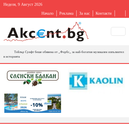
Неделя, 9 Август 2026
Начало
Реклама
За нас
Контакти
Тейлър Суифт беше обявена от ,,Форбс,, за най-богатия музикален изпълнител
в историята