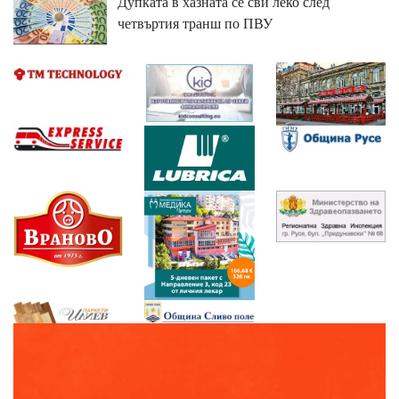
Дупката в хазната се сви леко след
четвъртия транш по ПВУ