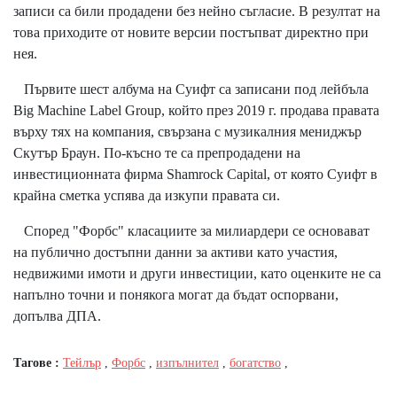
записи са били продадени без нейно съгласие. В резултат на
това приходите от новите версии постъпват директно при
нея.
Първите шест албума на Суифт са записани под лейбъла
Big Machine Label Group, който през 2019 г. продава правата
върху тях на компания, свързана с музикалния мениджър
Скутър Браун. По-късно те са препродадени на
инвестиционната фирма Shamrock Capital, от която Суифт в
крайна сметка успява да изкупи правата си.
Според "Форбс" класациите за милиардери се основават
на публично достъпни данни за активи като участия,
недвижими имоти и други инвестиции, като оценките не са
напълно точни и понякога могат да бъдат оспорвани,
допълва ДПА.
Тагове :
Тейлър
,
Форбс
,
изпълнител
,
богатство
,