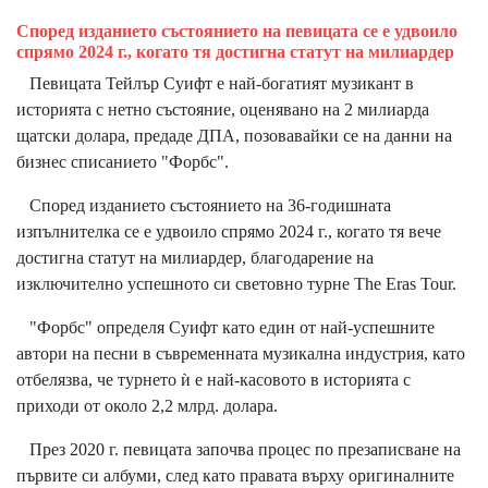
Според изданието състоянието на певицата се е удвоило
спрямо 2024 г., когато тя достигна статут на милиардер
Певицата Тейлър Суифт е най-богатият музикант в
историята с нетно състояние, оценявано на 2 милиарда
щатски долара, предаде ДПА, позовавайки се на данни на
бизнес списанието "Форбс".
Според изданието състоянието на 36-годишната
изпълнителка се е удвоило спрямо 2024 г., когато тя вече
достигна статут на милиардер, благодарение на
изключително успешното си световно турне The Eras Tour.
"Форбс" определя Суифт като един от най-успешните
автори на песни в съвременната музикална индустрия, като
отбелязва, че турнето ѝ е най-касовото в историята с
приходи от около 2,2 млрд. долара.
През 2020 г. певицата започва процес по презаписване на
първите си албуми, след като правата върху оригиналните