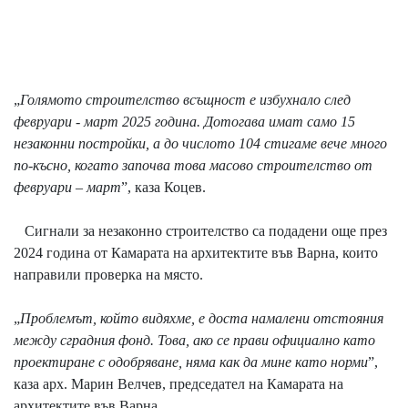
„
Голямото строителство всъщност е избухнало след
февруари - март 2025 година. Дотогава имат само 15
незаконни постройки, а до числото 104 стигаме вече много
по-късно, когато започва това масово строителство от
февруари – март
”, каза Коцев.
Сигнали за незаконно строителство са подадени още през
2024 година от Камарата на архитектите във Варна, които
направили проверка на място.
„
Проблемът, който видяхме, е доста намалени отстояния
между сградния фонд. Това, ако се прави официално като
проектиране с одобряване, няма как да мине като норми
”,
каза арх. Марин Велчев, председател на Камарата на
архитектите във Варна.