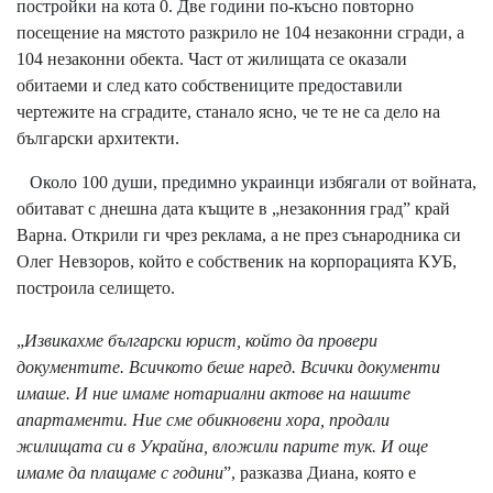
постройки на кота 0. Две години по-късно повторно
посещение на мястото разкрило не 104 незаконни сгради, а
104 незаконни обекта. Част от жилищата се оказали
обитаеми и след като собствениците предоставили
чертежите на сградите, станало ясно, че те не са дело на
български архитекти.
Около 100 души, предимно украинци избягали от войната,
обитават с днешна дата къщите в „незаконния град” край
Варна. Открили ги чрез реклама, а не през сънародника си
Олег Невзоров, който е собственик на корпорацията КУБ,
построила селището.
„
Извикахме български юрист, който да провери
документите. Всичкото беше наред. Всички документи
имаше. И ние имаме нотариални актове на нашите
апартаменти. Ние сме обикновени хора, продали
жилищата си в Украйна, вложили парите тук. И още
имаме да плащаме с години
”, разказва Диана, която е