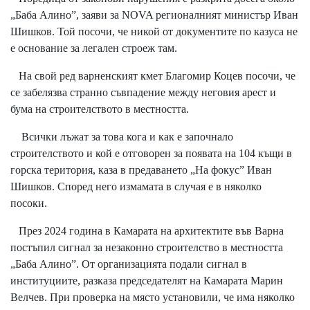
„Баба Алино”, заяви за NOVA регионалният министър Иван
Шишков. Той посочи, че никой от документите по казуса не
е основание за легален строеж там.
На свой ред варненският кмет Благомир Коцев посочи, че
се забелязва странно съвпадение между неговия арест и
бума на строителството в местността.
Всички лъжат за това кога и как е започнало
строителството и кой е отговорен за появата на 104 къщи в
горска територия, каза в предаването „На фокус” Иван
Шишков. Според него измамата в случая е в няколко
посоки.
През 2024 година в Камарата на архитектите във Варна
постъпил сигнал за незаконно строителство в местността
„Баба Алино”. От организацията подали сигнал в
институциите, разказа председателят на Камарата Марин
Велчев. При проверка на място установили, че има няколко