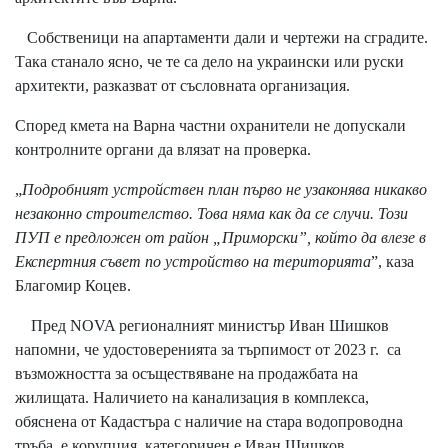
Собственици на апартаменти дали и чертежи на сградите.
Така станало ясно, че те са дело на украински или руски
архитекти, разказват от съсловната организация.
Според кмета на Варна частни охранители не допускали
контролните органи да влязат на проверка.
„
Подробният устройствен план първо не узаконява никакво
незаконно строителство. Това няма как да се случи. Този
ПУП е предложен от район „Приморски”, който да влезе в
Експертния съвет по устройство на територията
”, каза
Благомир Коцев.
Пред NOVA регионалният министър Иван Шишков
напомни, че удостоверенията за търпимост от 2023 г. са
възможността за осъществяване на продажбата на
жилищата. Наличието на канализация в комплекса,
обяснена от Кадастъра с наличие на стара водопроводна
тръба, е корупция, категоричен е Иван Шишков.