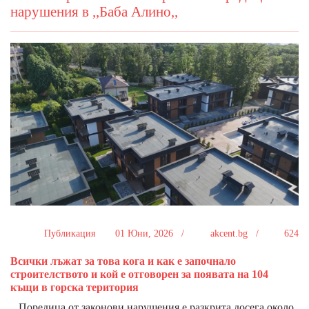
нарушения в ,,Баба Алино,,
Публикация
01 Юни, 2026 /
akcent.bg /
624
Всички лъжат за това кога и как е започнало
строителството и кой е отговорен за появата на 104
къщи в горска територия
Поредица от законови нарушения е разкрита досега около