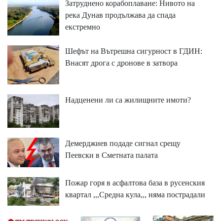
Затруднено корабоплаване: Нивото на
река Дунав продължава да спада
екстремно
Шефът на Вътрешна сигурност в ГДИН:
Внасят дрога с дронове в затвора
Надценени ли са жилищните имоти?
Демерджиев подаде сигнал срещу
Пеевски в Сметната палата
Пожар горя в асфалтова база в русенския
квартал ,,,Средна кула,,, няма пострадали