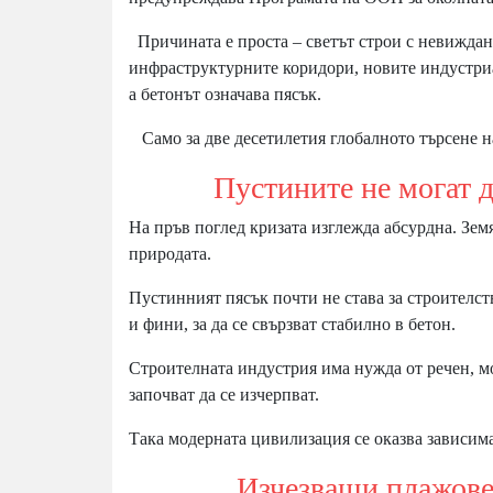
Причината е проста – светът строи с невиждан
инфраструктурните коридори, новите индустриа
а бетонът означава пясък.
Само за две десетилетия глобалното търсене на
Пустините не могат да 
На пръв поглед кризата изглежда абсурдна. Зем
природата.
Пустинният пясък почти не става за строителст
и фини, за да се свързват стабилно в бетон.
Строителната индустрия има нужда от речен, мо
започват да се изчерпват.
Така модерната цивилизация се оказва зависима
Изчезващи плажове и 