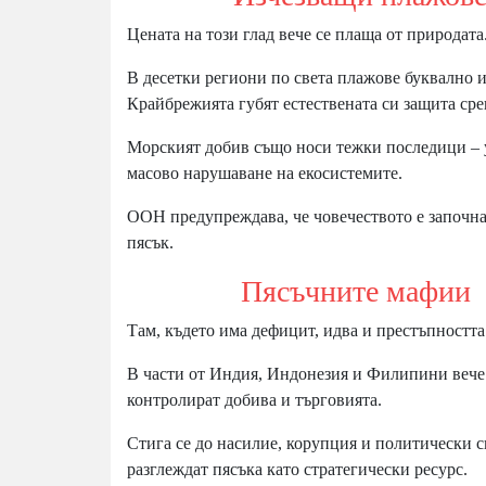
Цената на този глад вече се плаща от природата
В десетки региони по света плажове буквално и
Крайбрежията губят естествената си защита ср
Морският добив също носи тежки последици – 
масово нарушаване на екосистемите.
ООН предупреждава, че човечеството е започна
пясък.
Пясъчните мафии
Там, където има дефицит, идва и престъпността
В части от Индия, Индонезия и Филипини вече 
контролират добива и търговията.
Стига се до насилие, корупция и политически с
разглеждат пясъка като стратегически ресурс.