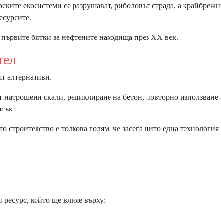
ските екосистеми се разрушават, риболовът страда, а крайбрежн
есурсите.
с първите битки за нефтените находища през XX век.
тел
ят алтернативи.
от натрошени скали, рециклиране на бетон, повторно използване 
ясък.
о строителство е толкова голям, че засега нито една технология
 ресурс, който ще влияе върху: