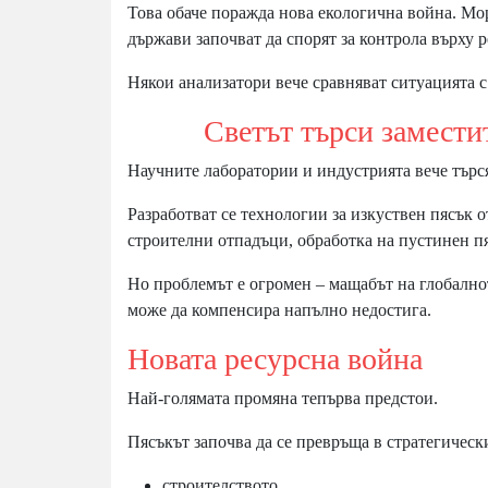
Това обаче поражда нова екологична война. Мор
държави започват да спорят за контрола върху р
Някои анализатори вече сравняват ситуацията 
Светът търси замести
Научните лаборатории и индустрията вече търс
Разработват се технологии за изкуствен пясък 
строителни отпадъци, обработка на пустинен п
Но проблемът е огромен – мащабът на глобалнот
може да компенсира напълно недостига.
Новата ресурсна война
Най-голямата промяна тепърва предстои.
Пясъкът започва да се превръща в стратегически
строителството