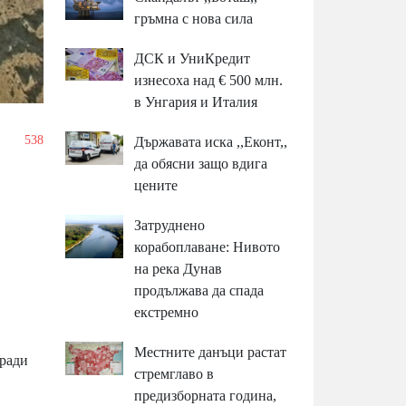
гръмна с нова сила
ДСК и УниКредит
изнесоха над € 500 млн.
в Унгария и Италия
/
538
Държавата иска ,,Еконт,,
да обясни защо вдига
цените
Затруднено
корабоплаване: Нивото
на река Дунав
продължава да спада
екстремно
Местните данъци растат
гради
стремглаво в
предизборната година,