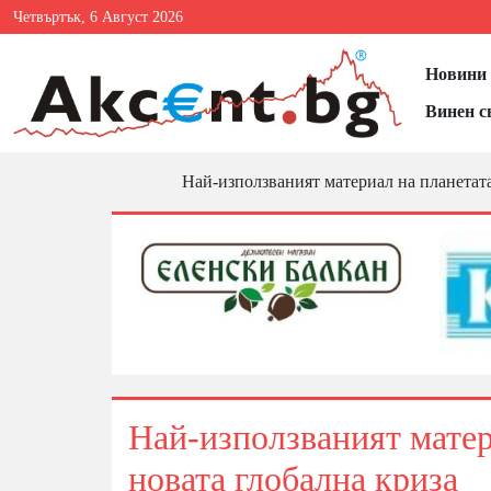
Четвъртък, 6 Август 2026
Новини 
Винен с
Най-използваният материал на планетата
Най-използваният матер
новата глобална криза