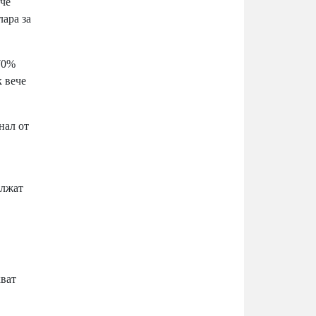
ече
лара за
70%
к вече
нал от
ължат
кват