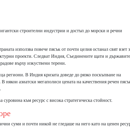
 гигантски строителни индустрии и достъп до морски и речни
раната използва повече пясък от почти целия останал свят взет 
уктурни проекти. Следват Индия, Съединените щати и държавите
радове върху изкуствени терени.
ица региони. В Индия кризата доведе до рязко поскъпване на
В някои азиатски мегаполиси цената на качествения речен пясък
.
а суровина към ресурс с висока стратегическа стойност.
оре
чни суми и почти никой не гледаше на него като на ценен ресу