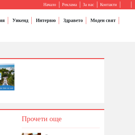
Начало
Реклама
За нас
Контакти
ия
Уикенд
Интервю
Здравето
Моден свят
Прочети още