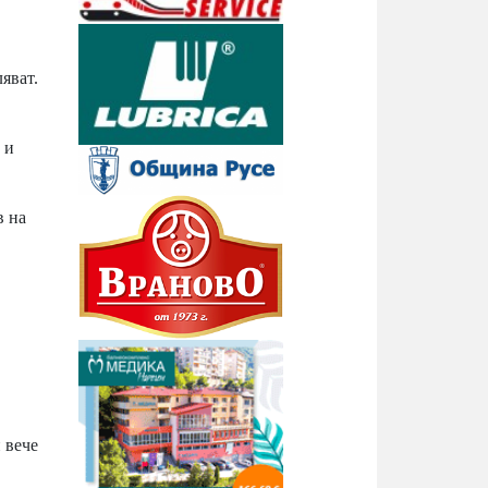
яват.
 и
в на
 вече