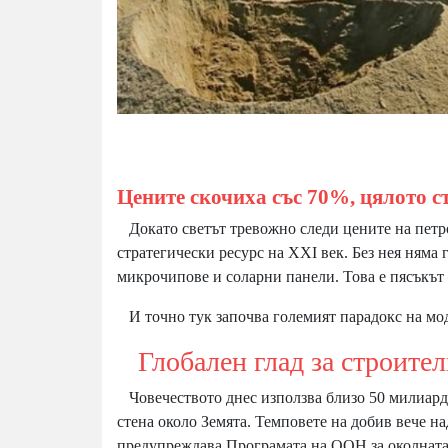
Цените скочиха със 70%, цялото с
Докато светът тревожно следи цените на петрол
стратегически ресурс на XXI век. Без нея няма 
микрочипове и соларни панели. Това е пясъкът 
И точно тук започва големият парадокс на мод
Глобален глад за строител
Човечеството днес използва близо 50 милиарда
стена около Земята. Темповете на добив вече н
предупреждава Програмата на ООН за околната