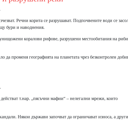
.
зчезват. Речни корита се разрушават. Подпочвените води се засол
ещу бури и наводнения.
унищожени коралови рифове, разрушени местообитания на риби
ло да променя географията на планетата чрез безконтролен доби
.
действат т.нар. „пясъчни мафии“ – нелегални мрежи, които
кандали. Някои държави започват да ограничават износа, а други