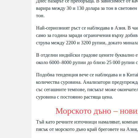
Днес пазарът се преобръща. В зависимост от ка
варира между 30 и 130 долара за тон в светове
тон.
Най-сериозният ръст се наблюдава в Азия. В ча
само за година заради ограничения върху добив
струва между 2200 и 3200 рупии, докато минала
В отделни индийски градове цените буквално 
около 6000–8000 рупии до близо 25 000 рупии с
Подобна тенденция вече се наблюдава и в Кита
количества суровина. Анализатори предупрежда
със сегашните темпове, пясъкът може окончател
суровина с постоянно растяща цена.
Морското дъно – новия
Тъй като речните източници намаляват, компан
пясък от морското дъно край бреговете на Азия