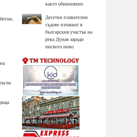
както обикновено
Десетки плавателни
бетон,
съдове изчакват в
българския участък на
река Дунав заради
ниското ниво
 на
ръгли
одища