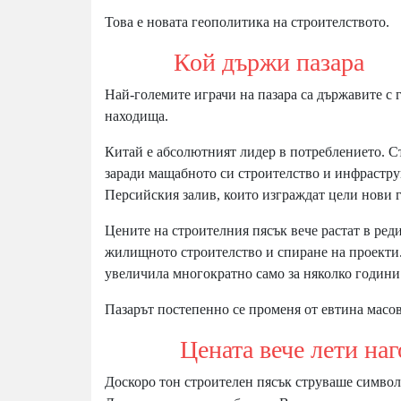
Това е новата геополитика на строителството.
Кой държи пазара
Най-големите играчи на пазара са държавите с
находища.
Китай е абсолютният лидер в потреблението. Ст
заради мащабното си строителство и инфрастр
Персийския залив, които изграждат цели нови г
Цените на строителния пясък вече растат в ред
жилищното строителство и спиране на проекти. 
увеличила многократно само за няколко години
Пазарът постепенно се променя от евтина масов
Цената вече лети наг
Доскоро тон строителен пясък струваше символи