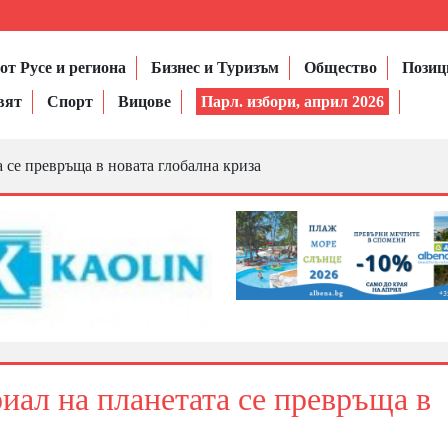
от Русе и региона
Бизнес и Туризъм
Общество
Позиц
вят
Спорт
Вицове
Парл. избори, април 2026
 се превръща в новата глобална криза
иал на планетата се превръща в