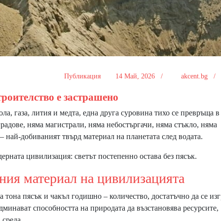
Публикация
14 Май, 2026 /
akcent.bg 
троителство е застрашено
а, газа, лития и медта, една друга суровина тихо се превръща в
градове, няма магистрали, няма небостъргачи, няма стъкло, няма
– най-добиваният твърд материал на планетата след водата.
ерната цивилизация: светът постепенно остава без пясък.
ния материал на цивилизацията
 тона пясък и чакъл годишно – количество, достатъчно да се из
админават способността на природата да възстановява ресурсите,
 среда.