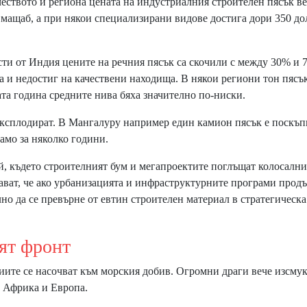
чеството и региона цената на индустриалния строителен пясък в
н мащаб, а при някои специализирани видове достига дори 350 до
сти от Индия цените на речния пясък са скочили с между 30% и 
а и недостиг на качествени находища. В някои региони тон пясъ
та година средните нива бяха значително по-ниски.
експлодират. В Мангалуру например един камион пясък е поскъп
амо за няколко години.
й, където строителният бум и мегапроектите поглъщат колосални
ват, че ако урбанизацията и инфраструктурните програми прод
но да се превърне от евтин строителен материал в стратегическа
т фронт
иите се насочват към морския добив. Огромни драги вече изсму
, Африка и Европа.