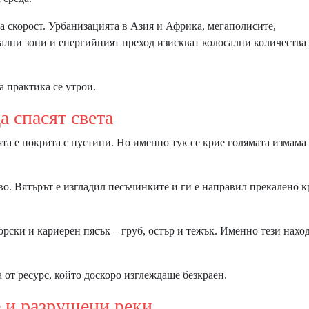
а скорост. Урбанизацията в Азия и Африка, мегаполисите,
лни зони и енергийният преход изискват колосални количества 
 практика се утрои.
спасят света
ята е покрита с пустини. Но именно тук се крие голямата измама
во. Вятърът е изгладил песъчинките и ги е направил прекалено к
рски и кариерен пясък – груб, остър и тежък. Именно тези нах
 от ресурс, който доскоро изглеждаше безкраен.
разрушени реки