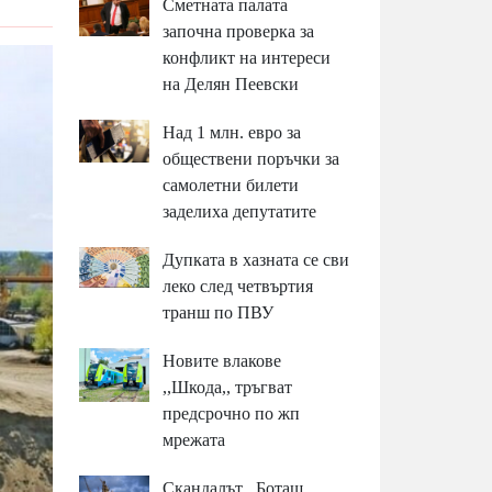
Сметната палата
започна проверка за
конфликт на интереси
на Делян Пеевски
Над 1 млн. евро за
обществени поръчки за
самолетни билети
заделиха депутатите
Дупката в хазната се сви
леко след четвъртия
транш по ПВУ
Новите влакове
,,Шкода,, тръгват
предсрочно по жп
мрежата
Скандалът ,,Боташ,,