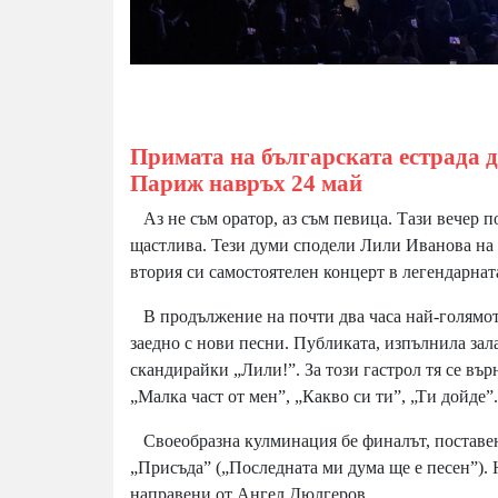
Примата на българската естрада 
Париж навръх 24 май
Аз не съм оратор, аз съм певица. Тази вечер п
щастлива. Тези думи сподели Лили Иванова на 
втория си самостоятелен концерт в легендарна
В продължение на почти два часа най-голямото
заедно с нови песни. Публиката, изпълнила зала
скандирайки „Лили!”. За този гастрол тя се върн
„Малка част от мен”, „Какво си ти”, „Ти дойде”.
Своеобразна кулминация бе финалът, поставен 
„Присъда” („Последната ми дума ще е песен”). 
направени от Ангел Дюлгеров.