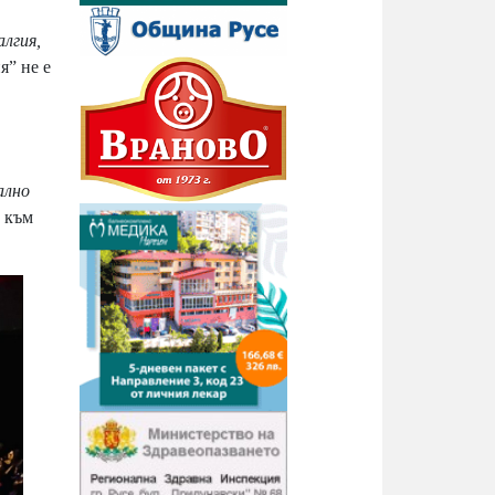
алгия,
я” не е
ално
т към