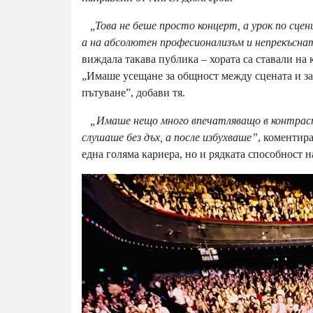
„Това не беше просто концерт, а урок по сцени
а на абсолютен професионализъм и непрекъсна
виждала такава публика – хората са ставали на 
„Имаше усещане за общност между сцената и з
пътуване”, добави тя.
„Имаше нещо много впечатляващо в контраст
слушаше без дъх, а после избухваше”
, коментир
една голяма кариера, но и рядката способност н