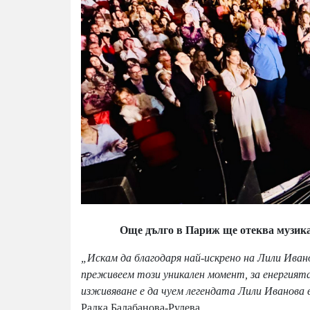
Още дълго в Париж ще отеква музикат
„Искам да благодаря най-искрено на Лили Иван
преживеем този уникален момент, за енергият
изживяване е да чуем легендата Лили Иванова
Радка Балабанова-Рулева.