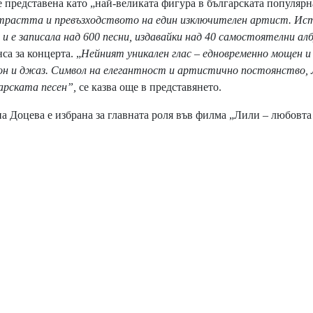
представена като „най-великата фигура в българската популярн
страстта и превъзходството на един изключителен артист. Ис
 и е записала над 600 песни, издавайки над 40 самостоятелни ал
са за концерта. „
Нейният уникален глас – едновременно мощен и
он и джаз. Символ на елегантност и артистично постоянство,
арската песен”,
се казва още в представянето.
а Доцева е избрана за главната роля във филма „Лили – любовта