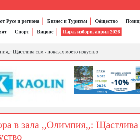
от Русе и региона
Бизнес и Туризъм
Общество
Позиц
вят
Спорт
Вицове
Парл. избори, април 2026
пия,,: Щастлива съм - показах моето изкуство
ра в зала ,,Олимпия,,: Щастлива
уство