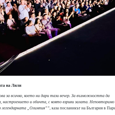
а на Лили
ова за всичко, което ни дари тази вечер. За възможността да
а, настроението и обичта, с която взриви залата. Неповторимо
 в легендарната „Олимпия””
, каза посланикът на България в Па