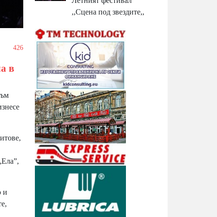
Летният фестивал
,,Сцена под звездите,,
/
426
а в
съм
изнесе
итове,
„Ела”,
o и
е,