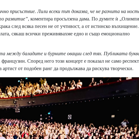
чно присъствие. Лили всеки път доказва, че не разчита на ност
то развитие”
, коментира просълзена дама. По думите ѝ „Олимпи
крака след всяка песен не от учтивост, а от истинско възхищение.
алата, сякаш всички преживявахме едно и също емоционално
а между баладите и бурните овации след тях. Публиката букв
а французин. Според него този концерт е показал не само респек
а артист от подобен ранг да продължава да рискува творчески.