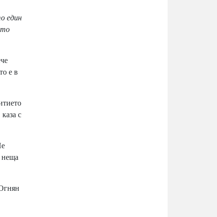
о един
ято
ече
то е в
итието
,
каза с
Не
и неща
 Огнян