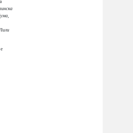
а
тинска
бума,
 Лили
 е