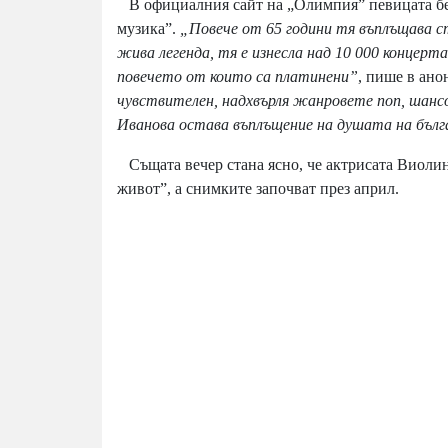
В официалния сайт на „Олимпия” певицата бе 
музика”.
„Повече от 65 години тя въплъщава 
жива легенда, тя е изнесла над 10 000 концерта
повечето от които са платинени”
, пише в анон
чувствителен, надхвърля жанровете поп, шанс
Иванова остава въплъщение на душата на бълг
Същата вечер стана ясно, че актрисата Виолин
живот”, а снимките започват през април.