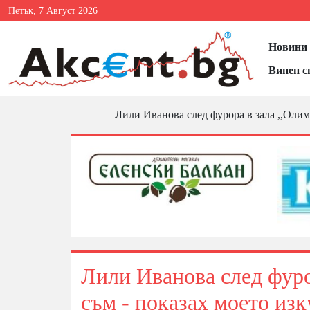
Петък, 7 Август 2026
Новини 
Винен с
Лили Иванова след фурора в зала ,,Олим
Лили Иванова след фуро
съм - показах моето изк