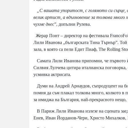
„С вашата упоритост, с голямото си сърце, с
велик артист, а вдъхновение за толкова много
чухме днес
”, допълни Рулева.
Жерар Понт – директор на фестивала FrancoFoli
Лили Иванова „българската Тина Търнър”. Той бе
зала, в която са пели Едит Пиаф, The Rolling Sto
Самата Лили Иванова припомни, че първото ѝ 
Силвия Лулчева цитира италианска поговорка, с
усмивка актрисата.
Думи на Андрей Арнаудов, съпродуцент на би
помня да съм плакал толкова много, колкото в п
за имиджа на България, най-прекрасното нещо, к
В Париж Лили Иванова излезе на сцената заедн
Енев, Иван Йорданов-Чери, Христо Михалков, 