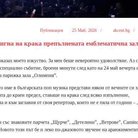
Публикация
25 Май, 2026 /
akcent.bg 
дигна на крака препълнената емблематична зал
оказах моето изкуство. За мен беше невероятно удоволствие. Аз 
специално събитие, броени минути след като на 24 май вечерта 
та парижка зала „Олимпия”.
 име в българската поп музика представи някои от вечните си х
та до краен предел, ставаше на крака след всяко изпълнение,
а и към заглавия от своя репертоар, които не е пяла от години – 
със знаковите парчета „Щурче”, „Детелини”, „Ветрове”, Camin
Новото този път бе и леко по-джазовото звучене на аранжиментит