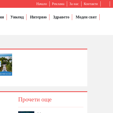
Начало
Реклама
За нас
Контакти
ия
Уикенд
Интервю
Здравето
Моден свят
Прочети още