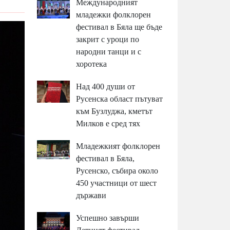
Международният
младежки фолклорен
фестивал в Бяла ще бъде
закрит с уроци по
народни танци и с
хоротека
Над 400 души от
Русенска област пътуват
към Бузлуджа, кметът
Милков е сред тях
Младежкият фолклорен
фестивал в Бяла,
Русенско, събира около
450 участници от шест
държави
Успешно завърши