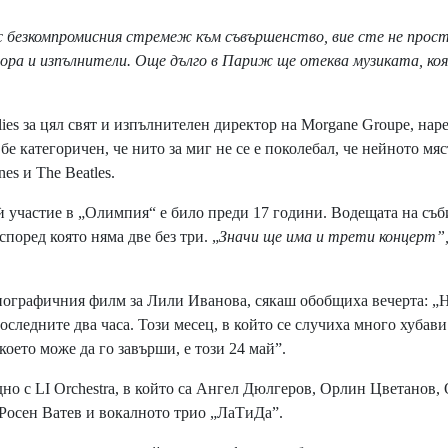
 безкомпромисния стремеж към съвършенство, вие сте не прост
 хора и изпълнители. Още дълго в Париж ще отеква музиката, ко
es за цял свят и изпълнителен директор на Morgane Groupe, нар
 категоричен, че нито за миг не се е поколебал, че нейното мяс
nes и The Beatles.
участие в „Олимпия“ е било преди 17 години. Водещата на съб
поред която няма две без три. „
Значи ще има и трети концерт”
ографичния филм за Лили Иванова, сякаш обобщиха вечерта: „
оследните два часа. Този месец, в който се случиха много хубав
оето може да го завърши, е този 24 май”.
о с LI Orchestra, в който са Ангел Дюлгеров, Орлин Цветанов,
Росен Ватев и вокалното трио „ЛаТиДа”.