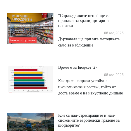
"Справедливите цени" ще се
прилагат за храни, цигари и
напитки
08 авг, 2026
Държавата ще прилага методиката
Бизнес и Туризъм
само за наблюдение
Време е за Бюджет '27!
08 авг, 2026
Как да се направи устойчив
икономическия растеж, който от
доста време е на изкуствено дишане
Кои са най-стресиращите и най-
спокойните европейски градове за
шофьорите?