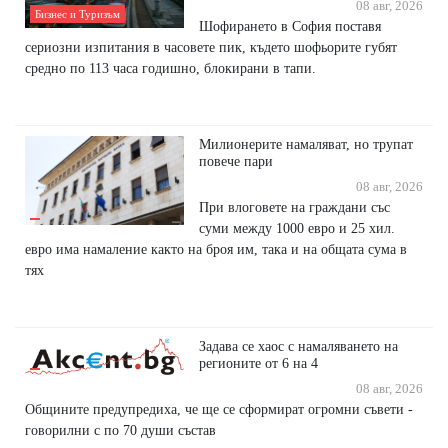
08 авг, 2026
Бизнес и Туризъм
Шофирането в София поставя
сериозни изпитания в часовете пик, където шофьорите губят
средно по 113 часа годишно, блокирани в тапи.
Милионерите намаляват, но трупат
повече пари
08 авг, 2026
При влоговете на граждани със
суми между 1000 евро и 25 хил.
евро има намаление както на броя им, така и на общата сума в
тях
Задава се хаос с намаляването на
регионите от 6 на 4
08 авг, 2026
Общините предупредиха, че ще се сформират огромни съвети -
говорилни с по 70 души състав