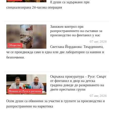
8 души са задържани при
специализирана 24-часова операция
Занижен контрол при
разпространението на съставки за
производство на фентанил у нас
07 авг, 2026
Общество
Светлана Йорданова: Твърденията,
че се проидвежда само в една или две лаборатории са наивни и
безпочвени.
Окръжна прокуратура – Русе: Смърт
от фентанил в двор на детска
градина доведе до разкриването на
двете престъпни групи
Новини от Русе и региона
07 авг, 2026
Осем души са обвинени за участие в групите за производство и
разпространение на наркотика