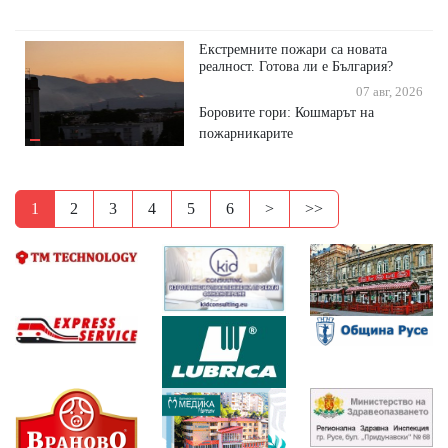
Екстремните пожари са новата
реалност. Готова ли е България?
07 авг, 2026
Боровите гори: Кошмарът на
пожарникарите
1
2
3
4
5
6
>
>>