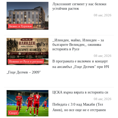
Луксозният сегмент у нас бележи
устойчив растеж
08 авг, 2026
Бизнес и Туризъм
,,Илинден, майко, Илинден – за
българите Великден,, оживява
историята в Русе
08 авг, 2026
В програмата е включен и концерт
Новини от Русе и региона
на ансамбъл „Гоце Делчев" при НЧ
„Гоце Делчев – 2009"
ЦСКА върна вярата в историята си
08 авг, 2026
Победата с 3:0 над Макаби (Тел
Авив), но все още не е отстранен
Спорт