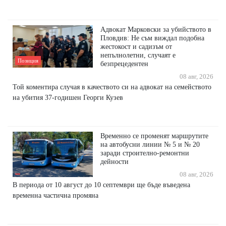
Адвокат Марковски за убийството в
Пловдив: Не съм виждал подобна
жестокост и садизъм от
непълнолетни, случаят е
Позиция
безпрецедентен
08 авг, 2026
Той коментира случая в качеството си на адвокат на семейството
на убития 37-годишен Георги Кузев
Временно се променят маршрутите
на автобусни линии № 5 и № 20
заради строително-ремонтни
дейности
08 авг, 2026
В периода от 10 август до 10 септември ще бъде въведена
временна частична промяна