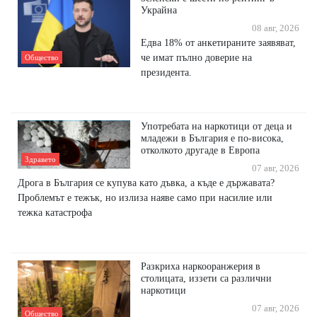
Украйна
08 авг, 2026
Едва 18% от анкетираните заявяват,
че имат пълно доверие на
Общество
президента.
Употребата на наркотици от деца и
младежи в България е по-висока,
отколкото другаде в Европа
Здравето
07 авг, 2026
Дрога в България се купува като дъвка, а къде е държавата?
Проблемът е тежък, но излиза наяве само при насилие или
тежка катастрофа
Разкриха наркооранжерия в
столицата, иззети са различни
наркотици
07 авг, 2026
Общество