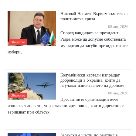
Николай Ненчев: Вървим към тежка
политическа криза
08 авг, 2026
Според кандидата за президент
Радев може да допусне собствената
Общество
му партия да загуби президентските
избори,
Колумбийски картели изпращат
доброволци в Украйна, които да
изучават използването на дронове
08 авг, 2026
Общество
Престъпните организации вече
използват апарати, управлявани чрез очила, които директно се
взривяват при сблъсък
Зеленски е шести по рейтинг в