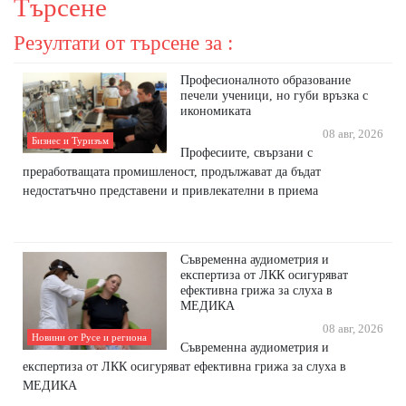
Търсене
Резултати от търсене за :
Професионалното образование
печели ученици, но губи връзка с
икономиката
08 авг, 2026
Бизнес и Туризъм
Професиите, свързани с
преработващата промишленост, продължават да бъдат
недостатъчно представени и привлекателни в приема
Съвременна аудиометрия и
експертиза от ЛКК осигуряват
ефективна грижа за слуха в
МЕДИКА
08 авг, 2026
Новини от Русе и региона
Съвременна аудиометрия и
експертиза от ЛКК осигуряват ефективна грижа за слуха в
МЕДИКА