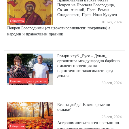
Православната църква чества
Покров на Пресвета Богородица,
Св. ап. Ананий, Преп. Роман
Сладкопевец, Преп. Йоан Кукузел
Общество
01 окт, 2024
Покров Богородичен (от църковнославянски: покривало) е
народен и православен празник
Ротари клуб ,,Русе – Дунав,,
организира международно барбекю
с акцент превенция на
наркотичните зависимости сред
децата.
Новини от Русе и региона
30 сеп, 2024
Есента дойде! Какво време ни
очаква?
23 сеп, 2024
Астрономическата есен настъпи по-
Общество
рано заради високосната година