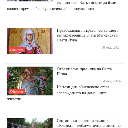
със слогана "Какъв искате да бъде
вашият премиер" получи неочаквана популярност
Православната църква чества Света
великомъченица Злата Мъгленска и
Свети Лука
18 окт, 2024
Общество
Отбелязваме празника на Света
Петка
14 окт, 2024
На този ден обикновено става
Общество
заплождането на домашните
животни
Стотици китаристи изпълниха
,,Клетва,, - емблематичната песен на