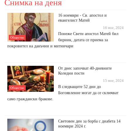
Снимка на деня
16 ноември - Св. апостол и
евангелист Матей
16 ное, 2024
Понеже Свети апостол Матей бил
Общество
бирник, датата се приема за
покровител на данъчни и митничари
От днес започват 40-дневните
Коледни пости
15 ное, 2024
В следващите 52 дни до
Общество
Богоявление могат да се сключват
само граждански бракове.
Световен ден за борба с диабета 14
ноември 2024 г.