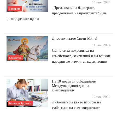
14 ное, 2024
„Премахване на бариерите,
Здравето
преодоляване на пропуските“ Ден
на отворените врати
Днес почитаме Свети Мина!
11 ное, 2024
Смята се за покровител на
семейството, закрилник и на всички
Общество
народни лечители, знахари, воини
На 10 ноември отбелязваме
Международния ден на
счетоводителя
10 ное, 2024
Любопитно е какво изобразява
Бизнес и Туризъм
емблемата на счетоводителите