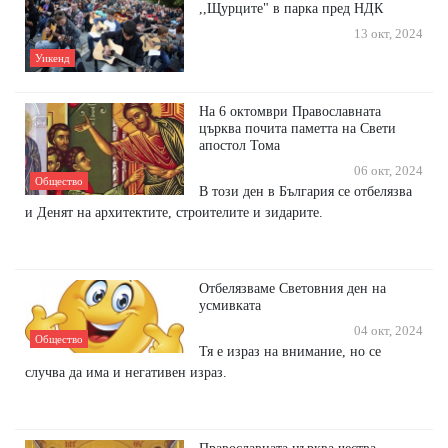
,,Щурците" в парка пред НДК
13 окт, 2024
Уикенд
На 6 октомври Православната
църква почита паметта на Свети
апостол Тома
06 окт, 2024
Общество
В този ден в България се отбелязва
и Денят на архитектите, строителите и зидарите.
Отбелязваме Световния ден на
усмивката
04 окт, 2024
Общество
Тя е израз на внимание, но се
случва да има и негативен израз.