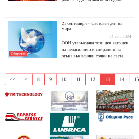
21 септември – Световен ден на
мира
21 сеп, 2024
ООН утвръждава този ден като ден
на ненасилието и спирането на
Общество
огъня във всички точки на света.
<<
<
8
9
10
11
12
13
14
15