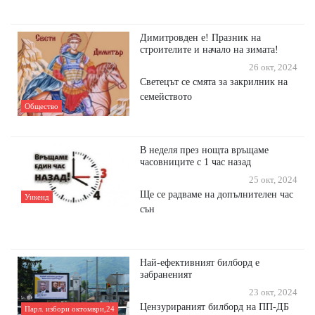
Димитровден е! Празник на
строителите и начало на зимата!
26 окт, 2024
Светецът се смята за закрилник на
семейството
Общество
В неделя през нощта връщаме
часовниците с 1 час назад
25 окт, 2024
Ще се радваме на допълнителен час
Уикенд
сън
Най-ефективният билборд е
забраненият
23 окт, 2024
Цензурираният билборд на ПП-ДБ
Парл. избори октомври,24