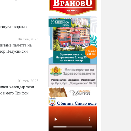
знуват хората с
04 фев, 2025
читаме паметта на
дор Пелусийски
01 фев, 2025
ичен календар този
а с името Трифон