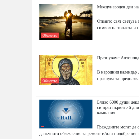
Международен ден на
Откакто свят светува 
символ на топлота и 
Общество
Празнуваме Антонов
В народния календар 
празнува за предпазв
Общество
Близо 6000 души декл
си през първите 6 дн
кампания
Гражданите могат да с
данъчното облекчение за ремонт и/или подобрения 