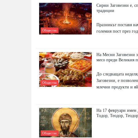
Сирни Заговезни е, сп
традиции
Празникът поставя на
Общество
големия пост през го
На Месни Заговезни з
месо преди Великия п
До следващата неделя
Заговезни, е позволен
Общество
млечни продукти и яй
На 17 февруари имен 
Тодор, Теодор, Теодор
Общество