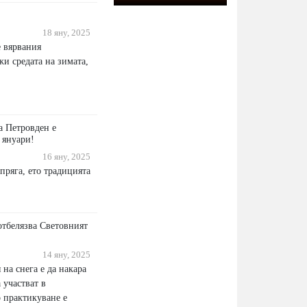
18 яну, 2025
 вярвания
и средата на зимата,
а Петровден е
 януари!
16 яну, 2025
пряга, ето традицията
отбелязва Световният
14 яну, 2025
на снега е да накара
 участват в
о практикуване е