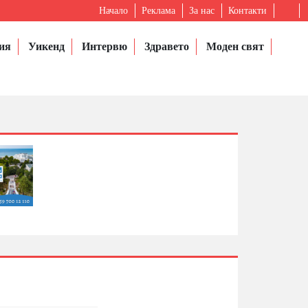
Начало
Реклама
За нас
Контакти
ия
Уикенд
Интервю
Здравето
Моден свят