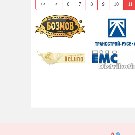
<<
<
6
7
8
9
10
11