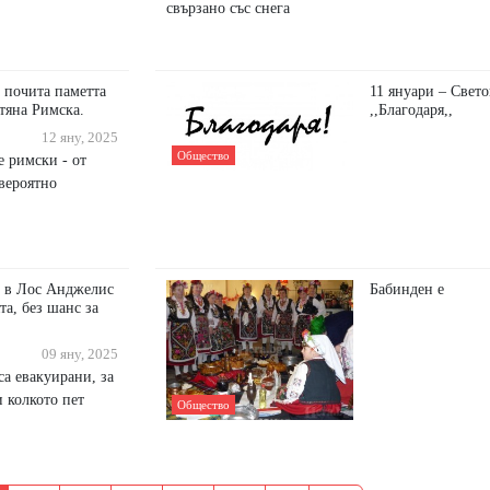
свързано със снега
 почита паметта
11 януари – Свето
тяна Римска.
,,Благодаря,,
12 яну, 2025
Общество
е римски - от
 вероятно
е в Лос Анджелис
Бабинден е
та, без шанс за
09 яну, 2025
са евакуирани, за
 колкото пет
Общество