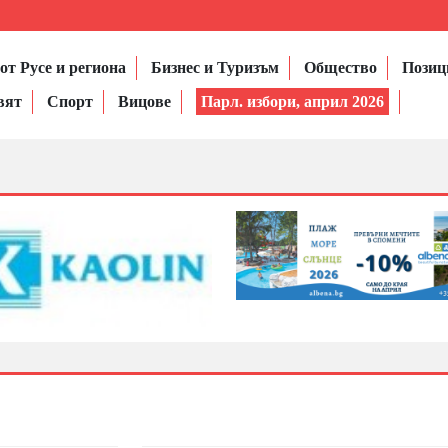
от Русе и региона
Бизнес и Туризъм
Общество
Позиц
вят
Спорт
Вицове
Парл. избори, април 2026