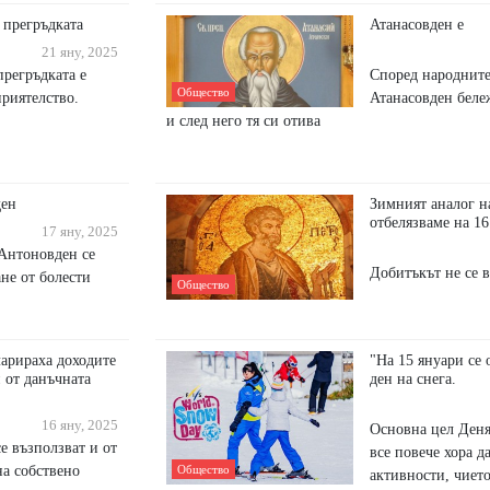
 прегръдката
Атанасовден е
21 яну, 2025
прегръдката е
Според народните
Общество
приятелство.
Атанасовден бележ
и след него тя си отива
ден
Зимният аналог н
отбелязваме на 16
17 яну, 2025
Антоновден се
Добитъкът не се в
ане от болести
Общество
арираха доходите
"На 15 януари се 
и от данъчната
ден на снега.
16 яну, 2025
Основна цел Деня 
е възползват и от
все повече хора да
на собствено
Общество
активности, чиет