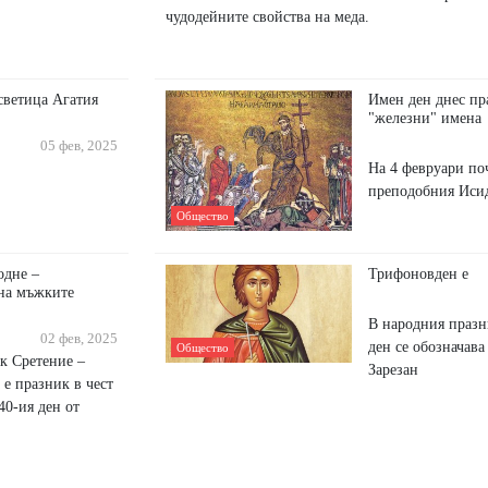
чудодейните свойства на меда.
светица Агатия
Имен ден днес пра
"железни" имена
05 фев, 2025
На 4 февруари по
преподобния Иси
Общество
одне –
Трифоновден е
 на мъжките
В народния празн
02 фев, 2025
ден се обозначав
Общество
к Сретение –
Зарезан
 е празник в чест
40-ия ден от