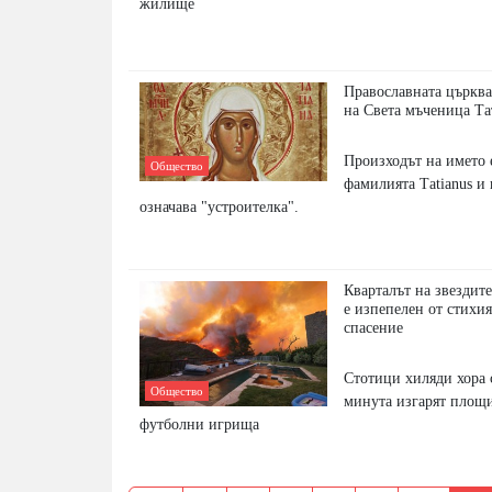
жилище
Православната църква
на Света мъченица Та
Произходът на името 
Общество
фамилията Тatianus и
означава "устроителка".
Кварталът на звездит
е изпепелен от стихия
спасение
Стотици хиляди хора 
Общество
минута изгарят площи
футболни игрища