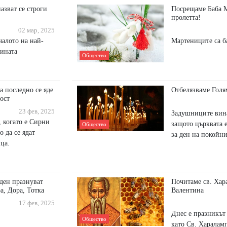
азват се строги
Посрещаме Баба М
пролетта!
02 мар, 2025
чалото на най-
Мартениците са б
дината
Общество
а последно се яде
Отбелязваме Гол
ост
23 фев, 2025
Задушниците вина
, когато е Сирни
защото църквата е
Общество
о да се ядат
за ден на покойни
ца.
ден празнуват
Почитаме св. Хар
а, Дора, Тотка
Валентина
17 фев, 2025
Днес е празникът 
Общество
като Св. Харалам