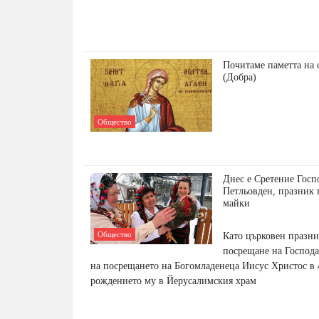
Почитаме паметта на 
(Добра)
Общество
Днес е Сретение Госп
Петльовден, празник
майки
Общество
Като църковен празни
посрещане на Господа
на посрещането на Богомладенеца Иисус Христос в 
рождението му в Йерусалимския храм