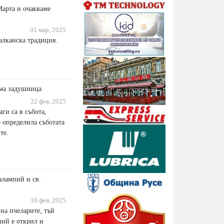
арта и очакваме
01 мар, 2025
алканска традиция.
яма задушница
22 фев, 2025
ги са в събота,
 определила съботата
те.
алампий и св.
10 фев, 2025
на пчеларите, тъй
пий е открил и