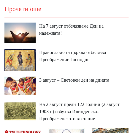
Прочети още
На 7 август отбелязваме Ден на
надеждата!
Православната църква отбелязва
Преображение Господне
3 август – Световен ден на динята
На 2 август преди 122 години (2 август
1903 г.) избухва Илинденско-
Преображенското въстание