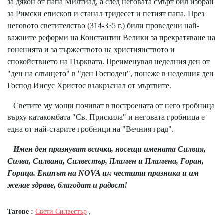
за дякон от папа Милтиад, а след неговата смърт бил избран
за Римски епископ и станал тридесет и петият папа. През
неговото светителство (314-335 г.) били проведени най-
важните реформи на Константин Велики за прекратяване на
гоненията и за тържеството на християнството и
спокойствието на Църквата. Преименувал неделния ден от
"ден на слънцето" в "ден Господен", понеже в неделния ден
Господ Иисус Христос възкръснал от мъртвите.
Светите му мощи почиват в построената от него гробница
върху катакомбата "Св. Прискила" и неговата гробница е
една от най-старите гробници на "Вечния град".
Имен ден празнуват всички, носещи имената Силвия,
Силва, Силвана, Силвестър, Пламен и Пламена, Гopан,
Гopица. Екипът на NOVA им честити празника и им
желае здраве, благодат и радост!
Тагове :
Свети Силвестър
,