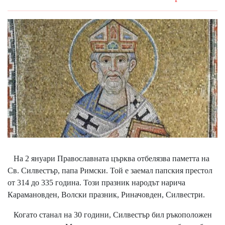
На 2 януари Православната църква отбелязва паметта на
Св. Силвестър, папа Римски. Той е заемал папския престол
от 314 до 335 година. Този празник народът нарича
Карамановден, Волски празник, Риначовден, Силвестри.
Когато станал на 30 години, Силвестър бил ръкоположен