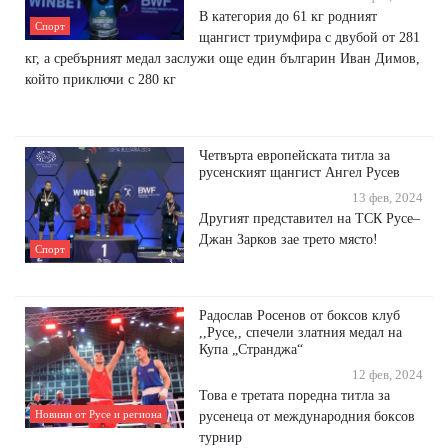
В категория до 61 кг родният
Спорт
щангист триумфира с двубой от 281
кг, а сребърният медал заслужи още един българин Иван Димов,
който приключи с 280 кг
Четвърта европейската титла за
русенският щангист Ангел Русев
13 фев, 2024
Другият представител на ТСК Русе–
Джан Зарков зае трето място!
Спорт
Радослав Росенов от боксов клуб
,,Русе,, спечели златния медал на
Купа „Странджа“
12 фев, 2024
Това е третата поредна титла за
Новини от Русе и региона
русенеца от международния боксов
турнир