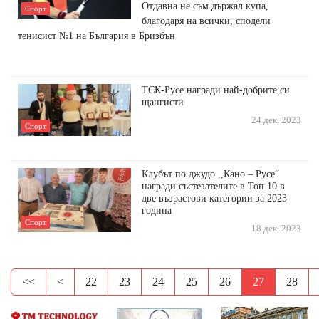
Отдавна не съм държал купа,
Спорт
благодаря на всички, сподели
тенисист №1 на България в Бризбън
ТСК-Русе награди най-добрите си
щангисти
24 дек, 2023
Спорт
Клубът по джудо ,,Кано – Русе“
награди състезателите в Топ 10 в
две възрастови категории за 2023
година
Спорт
18 дек, 2023
<<
<
22
23
24
25
26
27
28