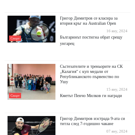
Григор Димитров се класира за
втория кръг на Australian Open
16 яну, 2024
Българинът постигна обрат срещу
Спорт
унгарец
Състезателите и треньорите на СК
„Калагия“ с куп медали от
Републиканското първенство по
Ушу
15 яну, 2024
Кметът Пенчо Милков ги награди
Спорт
Григор Димитров изстрада 9-ата си
титла след 7-годишно чакане
07 яну, 2024