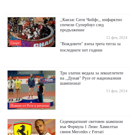
,,Канзас Сити Чийфс,, инфарктно
спечели Супербоул след
продължение
12 фев, 2024
Спорт
"Вождовете" взеха трета титла за
последните пет години
Три златни медала за лекоатлетите
на ,,Дунав“ Русе от националния
шампионат
11 фев, 2024
Новини от Русе и региона
Седемкратният световен шампион
във Формула 1 Люис Хамилтън
сменя Mercedes с Ferrari