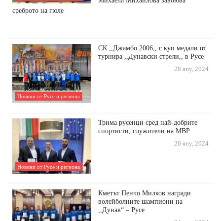
Михаела Михайлова завоюва
среброто на гюле
СК ,,Джамбо 2006,, с куп медали от
турнира ,,Дунавски стрели,, в Русе
28 яну, 2024
Новини от Русе и региона
Трима русенци сред най-добрите
спортисти, служители на МВР
26 яну, 2024
Новини от Русе и региона
Кметът Пенчо Милков награди
волейболните шампиони на
,,Дунав“ – Русе