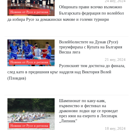
24 яну, 2024
Общината прави всичко възможно
Новини от Русе и региона
Българската федерация по волейбол
да избира Русе за домакински мачове и големи турнири
Волейболистите на Дунав (Русе)
триумфираха с Купата на България
Висша лига
21 яну, 2024
Новини от Русе и региона
Русенският тим достигна до финала,
след като в предишния кръг надделя над Виктория Волей
(Пловдив)
Шампионат по кану-каяк,
първенство и фестивал на
драконови лодки ще се проведат
през юни на езерото в Лесопарк
„Липник“
Новини от Русе и региона
18 яну, 2024