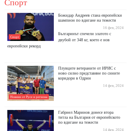
Спорт
Божидар Андреев стана европейски
шампион по вдигане на тежести
16 фев, 2024
Българинът спечели златото с
Спорт
двубой от 348 кг, което е нов
европейски рекорд
Плувците ветераните от ИРИС с
ново силно представяне по сините
коридори в Одрин
14 фев, 2024
Новини от Русе и региона
Габриел Маринов донесе втора
титла на България от европейското
по вдигане на тежести
14 фев, 2024