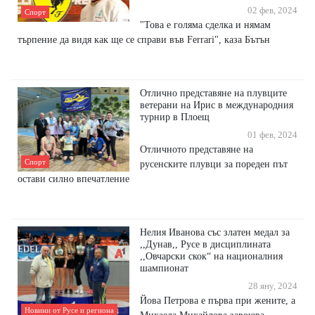
02 фев, 2024
Спорт
"Това е голяма сделка и нямам
търпение да видя как ще се справи във Ferrari", каза Бътън
Отлично представяне на плувците
ветерани на Ирис в международния
турнир в Плоещ
01 фев, 2024
Отличното представяне на
Спорт
русенските плувци за пореден път
остави силно впечатление
Нелия Иванова със златен медал за
,,Дунав,, Русе в дисциплината
,,Овчарски скок“ на националния
шампионат
28 яну, 2024
Йова Петрова е първа при жените, а
Новини от Русе и региона