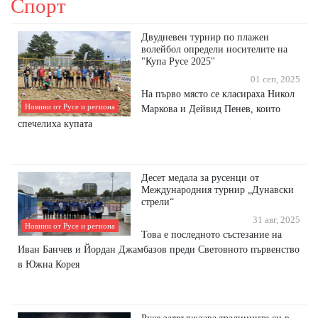
Спорт
Двудневен турнир по плажен
волейбол определи носителите на
"Купа Русе 2025"
01 сеп, 2025
На първо място се класираха Никол
Новини от Русе и региона
Маркова и Дейвид Пенев, които
спечелиха купата
Десет медала за русенци от
Международния турнир „Дунавски
стрели“
31 авг, 2025
Новини от Русе и региона
Това е последното състезание на
Иван Банчев и Йордан Джамбазов преди Световното първенство
в Южна Корея