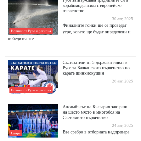
Русе затвърждава традициите си в
корабомоделизма с европейско
първенство
30 авг, 2025
Финалните гонки ще се проведат
Новини от Русе и региона
утре, когато ще бъдат определени и
победителите.
Състезатели от 5 държави идват в
Русе за Балканското първенство по
карате шинкиокушин
26 авг, 2025
Новини от Русе и региона
Ансамбълът на България завърши
на шесто място в многобоя на
Световното първенство
24 авг, 2025
Взе сребро в отборната надпревара
Спорт