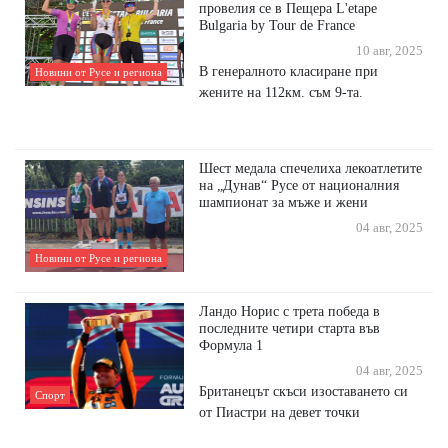
провелия се в Пещера L'etape
Bulgaria by Tour de France
10 авг, 2025
В генералното класиране при
Новини от Русе и региона
жените на 112км. съм 9-та.
Шест медала спечелиха лекоатлетите
на „Дунав“ Русе от националния
шампионат за мъже и жени
04 авг, 2025
Новини от Русе и региона
Ландо Норис с трета победа в
последните четири старта във
Формула 1
04 авг, 2025
Британецът скъси изоставането си
Спорт
от Пиастри на девет точки