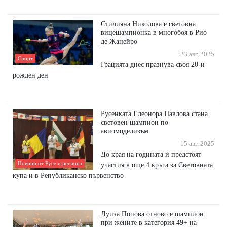
Стилияна Николова е световна
вицешампионка в многобоя в Рио
де Жанейро
23 авг, 2025
Спорт
Грацията днес празнува своя 20-и
рожден ден
Русенката Елеонора Павлова стана
световен шампион по
авиомоделизъм
15 авг, 2025
До края на годината ѝ предстоят
Новини от Русе и региона
участия в още 4 кръга за Световната
купа и в Републиканско първенство
Луиза Попова отново е шампион
при жените в категория 49+ на