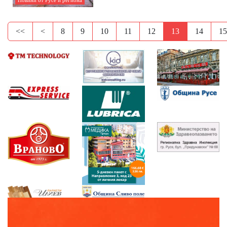
Новини от Русе и региона
<<
<
8
9
10
11
12
13
14
15