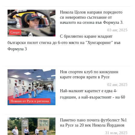
Никола Цолов направи поредното
си невероятно състезание от
началото на сезона във Формула 3.
03 авг, 2025
Спорт
С брилянтно каране младият
български пилот стигна до 6-ото място на "Хунгароринг" във
Формула 3
Нов спортен клуб по киокушин
карате отвори врати в Русе
02 авг, 2025
Най-малкият каратист е едва 4-
годишен, а най-възрастният - на 60
Новини от Русе и региона
Паметно пано почита футболист №1
на Русе за 20 век Никола Йорданов
31 юли, 2025