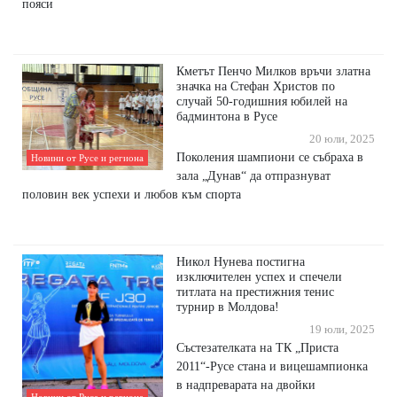
пояси
Кметът Пенчо Милков връчи златна
значка на Стефан Христов по
случай 50-годишния юбилей на
бадминтона в Русе
20 юли, 2025
Поколения шампиони се събраха в
Новини от Русе и региона
зала „Дунав“ да отпразнуват
половин век успехи и любов към спорта
Никол Нунева постигна
изключителен успех и спечели
титлата на престижния тенис
турнир в Молдова!
19 юли, 2025
Състезателката на ТК „Приста
2011“-Русе стана и вицешампионка
в надпреварата на двойки