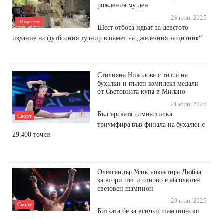
рождения му ден
23 юли, 2025
Общество
Шест отбора идват за деветото
издание на футболния турнир в памет на „железния защитник“
Стилияна Николова с титла на
бухалки и пълен комплект медали
от Световната купа в Милано
21 юли, 2025
Българската гимнастичка
Спорт
триумфира във финала на бухалки с
29.400 точки
Олександър Усик нокаутира Дюбоа
за втори път и отново е абсолютен
световен шампион
20 юли, 2025
Спорт
Битката бе за всички шампионски