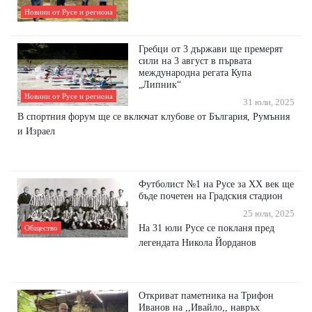
Новини от Русе и региона
Гребци от 3 държави ще премерят
сили на 3 август в първата
международна регата Купа
„Липник“
Новини от Русе и региона
31 юли, 2025
В спортния форум ще се включат клубове от България, Румъния
и Израел
Футболист №1 на Русе за ХХ век ще
бъде почетен на Градския стадион
25 юли, 2025
На 31 юли Русе се покланя пред
Общество
легендата Никола Йорданов
Откриват паметника на Трифон
Иванов на ,,Ивайло,, навръх